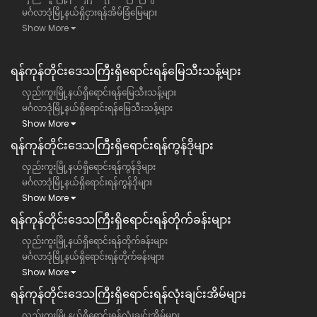
မင်္ဂလာဒုံမြို့နယ်ရှိငှားရန်အိမ်ခြံမြေများ
Show More
ရန်ကုန်တိုင်းဒေသကြီး​ရှိရောင်းရန်မြေသီးသန့်များ
လှည်းကူးမြို့နယ်ရှိရောင်းရန်မြေသီးသန့်များ
မင်္ဂလာဒုံမြို့နယ်ရှိရောင်းရန်မြေသီးသန့်များ
Show More
ရန်ကုန်တိုင်းဒေသကြီး​ရှိရောင်းရန်ကွန်ဒိုများ
လှည်းကူးမြို့နယ်ရှိရောင်းရန်ကွန်ဒိုများ
မင်္ဂလာဒုံမြို့နယ်ရှိရောင်းရန်ကွန်ဒိုများ
Show More
ရန်ကုန်တိုင်းဒေသကြီး​ရှိရောင်းရန်တိုက်ခန်းများ
လှည်းကူးမြို့နယ်ရှိရောင်းရန်တိုက်ခန်းများ
မင်္ဂလာဒုံမြို့နယ်ရှိရောင်းရန်တိုက်ခန်းများ
Show More
ရန်ကုန်တိုင်းဒေသကြီး​ရှိရောင်းရန်လုံးချင်းအိမ်များ
လှည်းကူးမြို့နယ်ရှိရောင်းရန်လုံးချင်းအိမ်များ