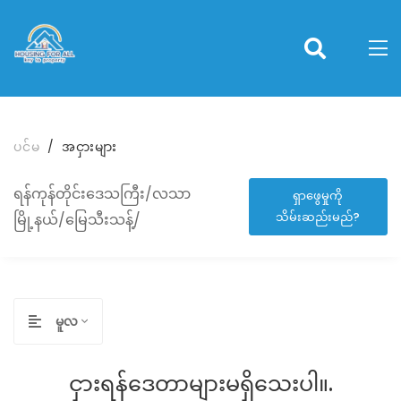
ပင်မ
အငှားများ
ရန်ကုန်တိုင်းဒေသကြီး/လသာ
ရှာဖွေမှုကို
သိမ်းဆည်းမည်?
မြို့နယ်/မြေသီးသန့်/
မူလ
ငှားရန်ဒေတာများမရှိသေးပါ။.