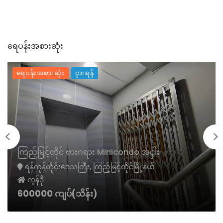
ရေပန်းအစားဆုံး
ရေပန်းအစားဆုံး
ငှားရန်
ကြည့်မြင့်တိုင် ဗားဂရား Minicondo အငှါး
ရန်ကုန်တိုင်းဒေသကြီး, ကြည့်မြင့်တိုင်မြို့နယ်
ကွန်ဒို
600000 ကျပ်(သိန်း)