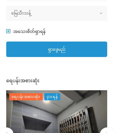
အိမ်အမျိုးအစား
မြေသီးသန့်
အသေးစိတ်ရှာရန်
ရှာဖွေမည်
ရေပန်းအစားဆုံး
ရေပန်းအစားဆုံး
ငှားရန်
ရေပန်းအစာ