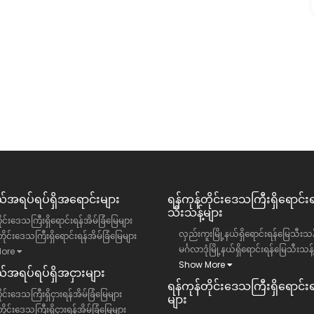
၀)ရပ်ကွက်
တာမွေမြို့နယ် ချမ်းသာ condo ခန်းအငှား
ဥက္ကလာပမြို့နယ်
ရန်ကုန်တိုင်းဒေသကြီး, တာမွေမြို့နယ်
ကွန်ဒို
13 ကျပ်(သိန်း)
အရပ်ရပ်ရှိအရောင်းများ
ရန်ကုန်တိုင်းဒေသကြီး​ရှိရောင်း
သီးသန့်များ
ိုင်းဒေသကြီးရှိရောင်းရန်အိမ်ခြံမြေများ
လှည်းကူးမြို့နယ်ရှိရောင်းရန်မြေသီးသန့
ိုင်းဒေသကြီးရှိရောင်းရန်အိမ်ခြံမြေများ
မင်္ဂလာဒုံမြို့နယ်ရှိရောင်းရန်မြေသီးသန့
ore
Show More
အရပ်ရပ်ရှိအငှားများ
ရန်ကုန်တိုင်းဒေသကြီး​ရှိရောင်းရန
ုင်းဒေသကြီးရှိငှားရန်အိမ်ခြံမြေများ
များ
ိုင်းဒေသကြီးရှိငှားရန်အိမ်ခြံမြေများ