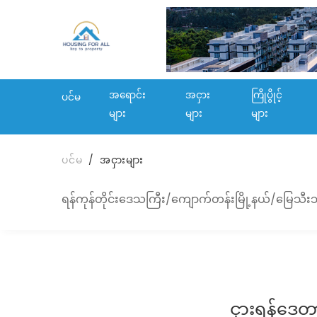
အရောင်း
အငှား
ကြိုပွိုင့်
ပင်မ
များ
များ
များ
ပင်မ
အငှားများ
ရန်ကုန်တိုင်းဒေသကြီး/ကျောက်တန်းမြို့နယ်/မြေသီးသ
ငှားရန်ဒေတ