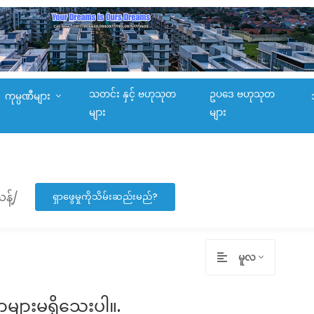
သတင်း နှင့် ဗဟုသုတ
ဥပဒေ ဗဟုသုတ
ကုမ္ပဏီများ
များ
များ
န့်/
ရှာဖွေမှုကိုသိမ်းဆည်းမည်?
မူလ
ာများမရှိသေးပါ။.