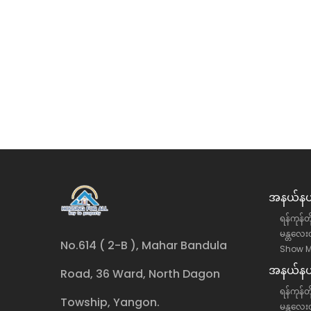
ု့နယ် အောင်ဇေယျလမ်းမပေါ်
တောင်ဥက္ကလာပမြို့နယ် (၁
ငှား
လုံးချင်းအိမ် အငှား
်းဒေသကြီး, ရန်ကင်းမြို့နယ်
ရန်ကုန်တိုင်းဒေသကြီး, တောင်
လုံးချင်းအိမ်
ိန်း)
35 ကျပ်(သိန်း)
အနယ်နယ်
ရန်ကုန်တ
မန္တလေးတ
No.614 ( 2-B ), Mahar Bandula
Show M
အနယ်နယ်
Road, 36 Ward, North Dagon
ရန်ကုန်တိ
Towship, Yangon.
မန္တလေးတ