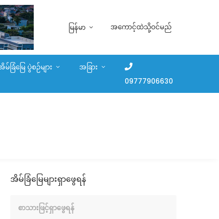
အကောင့်ထဲသို့ဝင်မည်
မြန်မာ
အိမ်ခြံမြေ ပွဲစဉ်များ
အခြား
09777906630
အိမ်ခြံမြေများရှာဖွေရန်
စာသားဖြင့်ရှာဖွေရန်