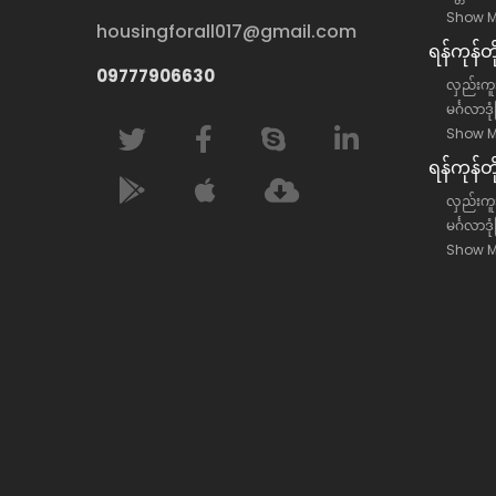
Show M
housingforall017@gmail.com
ရန်​ကုန်
09777906630
လှည်းကူး
မင်္ဂလာဒု
Show M
ရန်​ကုန်တ
လှည်းကူးမ
မင်္ဂလာဒု
Show M