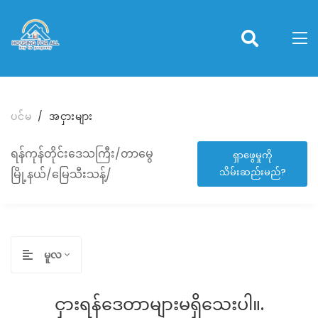
ပင်မ
အငှားများ
ရန်ကုန်တိုင်းဒေသကြီး/တာမွေ
ရှာဖွေမှုကို
သိမ်းဆည်းမည်?
မြို့နယ်/မြေသီးသန့်/
မူလ
ငှားရန်ဒေတာများမရှိသေးပါ။.