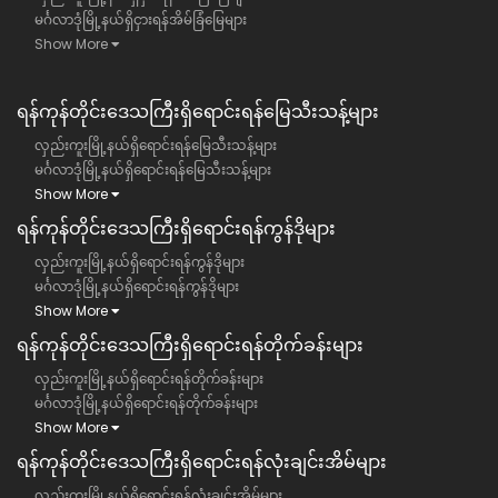
မင်္ဂလာဒုံမြို့နယ်ရှိငှားရန်အိမ်ခြံမြေများ
Show More
ရန်ကုန်တိုင်းဒေသကြီး​ရှိရောင်းရန်မြေသီးသန့်များ
လှည်းကူးမြို့နယ်ရှိရောင်းရန်မြေသီးသန့်များ
မင်္ဂလာဒုံမြို့နယ်ရှိရောင်းရန်မြေသီးသန့်များ
Show More
ရန်ကုန်တိုင်းဒေသကြီး​ရှိရောင်းရန်ကွန်ဒိုများ
လှည်းကူးမြို့နယ်ရှိရောင်းရန်ကွန်ဒိုများ
မင်္ဂလာဒုံမြို့နယ်ရှိရောင်းရန်ကွန်ဒိုများ
Show More
ရန်ကုန်တိုင်းဒေသကြီး​ရှိရောင်းရန်တိုက်ခန်းများ
လှည်းကူးမြို့နယ်ရှိရောင်းရန်တိုက်ခန်းများ
မင်္ဂလာဒုံမြို့နယ်ရှိရောင်းရန်တိုက်ခန်းများ
Show More
ရန်ကုန်တိုင်းဒေသကြီး​ရှိရောင်းရန်လုံးချင်းအိမ်များ
လှည်းကူးမြို့နယ်ရှိရောင်းရန်လုံးချင်းအိမ်များ