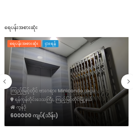
ရေပန်းအစားဆုံး
ရေပန်းအစားဆုံး
ငှားရန်
ကြည့်မြင့်တိုင် ဗားဂရား Minicondo အငှါး
ရန်ကုန်တိုင်းဒေသကြီး, ကြည့်မြင့်တိုင်မြို့နယ်
ကွန်ဒို
600000 ကျပ်(သိန်း)