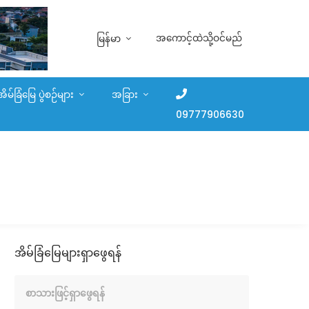
အကောင့်ထဲသို့ဝင်မည်
မြန်မာ
အိမ်ခြံမြေ ပွဲစဉ်များ
အခြား
09777906630
အိမ်ခြံမြေများရှာဖွေရန်
စာသားဖြင့်ရှာဖွေရန်