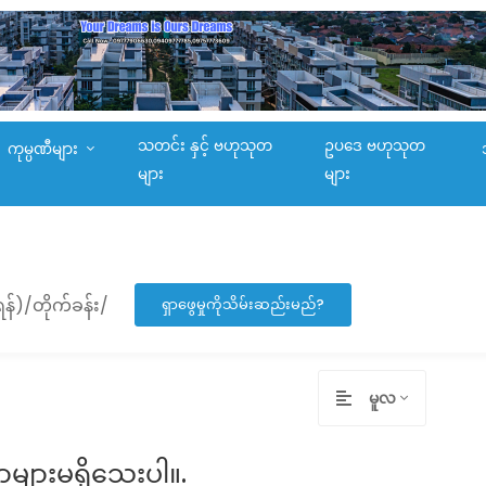
သတင်း နှင့် ဗဟုသုတ
ဥပဒေ ဗဟုသုတ
ကုမ္ပဏီများ
များ
များ
န်)/တိုက်ခန်း/
ရှာဖွေမှုကိုသိမ်းဆည်းမည်?
မူလ
ာများမရှိသေးပါ။.