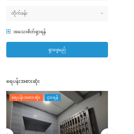
အိမ်အမျိုးအစား
တိုက်ခန်း
အသေးစိတ်ရှာရန်
ရှာဖွေမည်
ရေပန်းအစားဆုံး
ရေပန်းအစားဆုံး
ငှားရန်
ရေပန်းအစာ