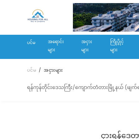
အရောင်း
အငှား
ကြိုပွိုင့်
ပင်မ
များ
များ
များ
ပင်မ
အငှားများ
ရန်ကုန်တိုင်းဒေသကြီး/ကျောက်တံတားမြို့နယ် (ဖျက်ရ
ငှားရန်ဒေတ