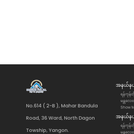
ု့နယ် အောင်ဇေယျလမ်းမပေါ်
တောင်ဥက္ကလာပမြို့နယ် (၁
ငှား
လုံးချင်းအိမ် အငှား
်းဒေသကြီး, ရန်ကင်းမြို့နယ်
ရန်ကုန်တိုင်းဒေသကြီး, တောင်
လုံးချင်းအိမ်
ိန်း)
35 ကျပ်(သိန်း)
အနယ်နယ်
ရန်ကုန်တ
မန္တလေးတ
No.614 ( 2-B ), Mahar Bandula
Show M
အနယ်နယ်
Road, 36 Ward, North Dagon
ရန်ကုန်တိ
Towship, Yangon.
မန္တလေးတ