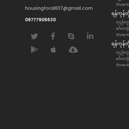
Show M
housingforall017@gmail.com
ရန်​ကုန်
09777906630
လှည်းကူး
မင်္ဂလာဒု
Show M
ရန်​ကုန်တ
လှည်းကူးမ
မင်္ဂလာဒု
Show M