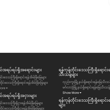
၀)ရပ်ကွက်
တာမွေမြို့နယ် ချမ်းသာ condo ခန်းအငှား
ဥက္ကလာပမြို့နယ်
ရန်ကုန်တိုင်းဒေသကြီး, တာမွေမြို့နယ်
ကွန်ဒို
13 ကျပ်(သိန်း)
အရပ်ရပ်ရှိအရောင်းများ
ရန်ကုန်တိုင်းဒေသကြီး​ရှိရောင်း
သီးသန့်များ
ိုင်းဒေသကြီးရှိရောင်းရန်အိမ်ခြံမြေများ
လှည်းကူးမြို့နယ်ရှိရောင်းရန်မြေသီးသန့
ိုင်းဒေသကြီးရှိရောင်းရန်အိမ်ခြံမြေများ
မင်္ဂလာဒုံမြို့နယ်ရှိရောင်းရန်မြေသီးသန့
ore
Show More
အရပ်ရပ်ရှိအငှားများ
ရန်ကုန်တိုင်းဒေသကြီး​ရှိရောင်းရန
ုင်းဒေသကြီးရှိငှားရန်အိမ်ခြံမြေများ
များ
ိုင်းဒေသကြီးရှိငှားရန်အိမ်ခြံမြေများ