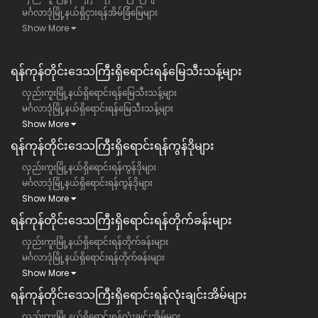
မင်္ဂလာဒုံမြို့နယ်ရှိငှားရန်အိမ်ခြံမြေများ
Show More
ရန်ကုန်တိုင်းဒေသကြီး​ရှိရောင်းရန်မြေသီးသန့်များ
လှည်းကူးမြို့နယ်ရှိရောင်းရန်မြေသီးသန့်များ
မင်္ဂလာဒုံမြို့နယ်ရှိရောင်းရန်မြေသီးသန့်များ
Show More
ရန်ကုန်တိုင်းဒေသကြီး​ရှိရောင်းရန်ကွန်ဒိုများ
လှည်းကူးမြို့နယ်ရှိရောင်းရန်ကွန်ဒိုများ
မင်္ဂလာဒုံမြို့နယ်ရှိရောင်းရန်ကွန်ဒိုများ
Show More
ရန်ကုန်တိုင်းဒေသကြီး​ရှိရောင်းရန်တိုက်ခန်းများ
လှည်းကူးမြို့နယ်ရှိရောင်းရန်တိုက်ခန်းများ
မင်္ဂလာဒုံမြို့နယ်ရှိရောင်းရန်တိုက်ခန်းများ
Show More
ရန်ကုန်တိုင်းဒေသကြီး​ရှိရောင်းရန်လုံးချင်းအိမ်များ
လှည်းကူးမြို့နယ်ရှိရောင်းရန်လုံးချင်းအိမ်များ