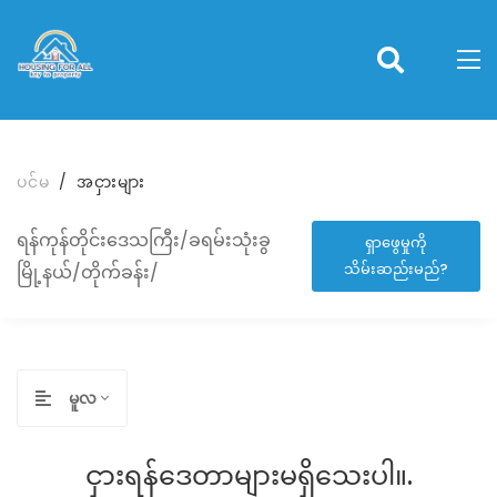
ပင်မ
အငှားများ
ရန်ကုန်တိုင်းဒေသကြီး/ခရမ်းသုံးခွ
ရှာဖွေမှုကို
သိမ်းဆည်းမည်?
မြို့နယ်/တိုက်ခန်း/
မူလ
ငှားရန်ဒေတာများမရှိသေးပါ။.