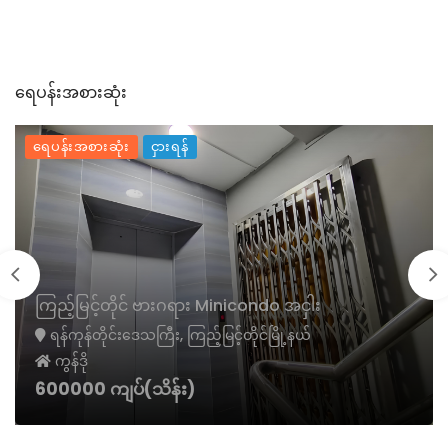
ရေပန်းအစားဆုံး
ရေပန်းအစားဆုံး
ငှားရန်
ကြည့်မြင့်တိုင် ဗားဂရား Minicondo အငှါး
ရန်ကုန်တိုင်းဒေသကြီး, ကြည့်မြင့်တိုင်မြို့နယ်
ကွန်ဒို
600000 ကျပ်(သိန်း)