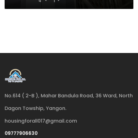
No.614 ( 2-B ), Mahar Bandula Road, 36 Ward, North
Dagon Towship, Yangon.
housingforall017@gmail.com
09777906630