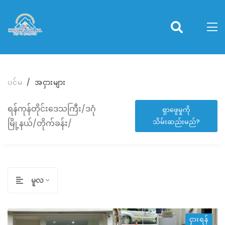
ပင်မ
အငှားများ
ရန်ကုန်တိုင်းဒေသကြီး/ဒဂုံ
ရှာဖွေမှုကို
သိမ်းဆည်းမည်?
မြို့နယ်/တိုက်ခန်း/
မူလ
ငှားရန်