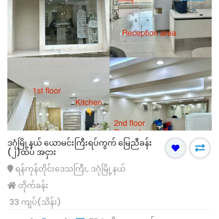
ဒဂုံမြို့နယ် ယောမင်းကြီးရပ်ကွက် မြေညီခန်း
(၂)ထပ် အငှား
ရန်ကုန်တိုင်းဒေသကြီး, ဒဂုံမြို့နယ်
တိုက်ခန်း
33 ကျပ်(သိန်း)