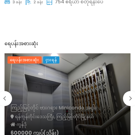
754 ဧရိယာ စတုရန်းပေ
3 ခန်း
2 ခန်း
ရေပန်းအစားဆုံး
ရေပန်းအစားဆုံး
ငှားရန်
ကြည့်မြင့်တိုင် ဗားဂရား Minicondo အငှါး
ရန်ကုန်တိုင်းဒေသကြီး, ကြည့်မြင့်တိုင်မြို့နယ်
ကွန်ဒို
600000 ကျပ်(သိန်း)