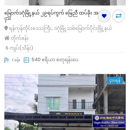
မြောက်ဒဂုံမြို့နယ် ၂၉ရပ်ကွက် မြေညီ ထပ်ခိုး အ
ငှား
ရန်ကုန်တိုင်းဒေသကြီး, ဒဂုံမြို့သစ်မြောက်ပိုင်းမြို့နယ်
တိုက်ခန်း
6 ကျပ်(သိန်း)
540 ဧရိယာ စတုရန်းပေ
1 ခန်း
ငှားရန်