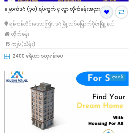
မြောက်ဒဂုံ (၃၀) ရပ်ကွက် ၄ လွှာ တိုက်ခန်းအငှား
ရန်ကုန်တိုင်းဒေသကြီး, ဒဂုံမြို့သစ်မြောက်ပိုင်းမြို့နယ်
တိုက်ခန်း
15 ကျပ်(သိန်း)
2400 ဧရိယာ စတုရန်းပေ
ငှားရန်