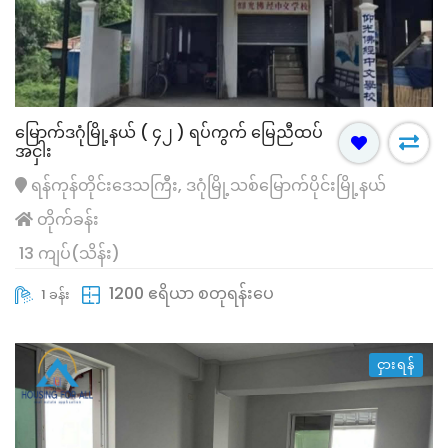
မြောက်ဒဂုံမြို့နယ် ( ၄၂ ) ရပ်ကွက် မြေညီထပ်
အငှါး
ရန်ကုန်တိုင်းဒေသကြီး, ဒဂုံမြို့သစ်မြောက်ပိုင်းမြို့နယ်
တိုက်ခန်း
13 ကျပ်(သိန်း)
1200 ဧရိယာ စတုရန်းပေ
1 ခန်း
ငှားရန်