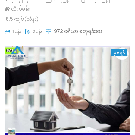
တိုက်ခန်း
6.5 ကျပ်(သိန်း)
972 ဧရိယာ စတုရန်းပေ
1 ခန်း
2 ခန်း
ငှားရန်