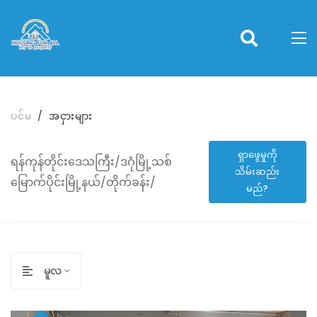
ပင်မ
အငှားများ
ရှာဖွေမှုကို
ရန်ကုန်တိုင်းဒေသကြီး/ဒဂုံမြို့သစ်
သိမ်းဆည်း
မြောက်ပိုင်းမြို့နယ်/တိုက်ခန်း/
မည်?
မူလ