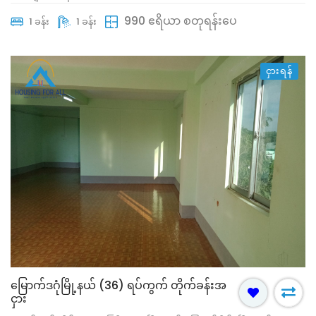
990 ဧရိယာ စတုရန်းပေ
1 ခန်း
1 ခန်း
ငှားရန်
မြောက်ဒဂုံမြို့နယ် (36) ရပ်ကွက် တိုက်ခန်းအ
ငှား