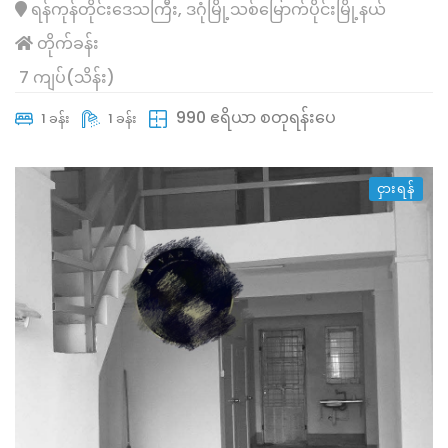
ရန်ကုန်တိုင်းဒေသကြီး, ဒဂုံမြို့သစ်မြောက်ပိုင်းမြို့နယ်
တိုက်ခန်း
7 ကျပ်(သိန်း)
990 ဧရိယာ စတုရန်းပေ
1 ခန်း
1 ခန်း
ငှားရန်