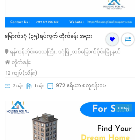
မြောက်ဒဂုံ (၃၅)ရပ်ကွက် တိုက်ခန်း အငှား
ရန်ကုန်တိုင်းဒေသကြီး, ဒဂုံမြို့သစ်မြောက်ပိုင်းမြို့နယ်
တိုက်ခန်း
12 ကျပ်(သိန်း)
972 ဧရိယာ စတုရန်းပေ
2 ခန်း
1 ခန်း
ငှားရန်