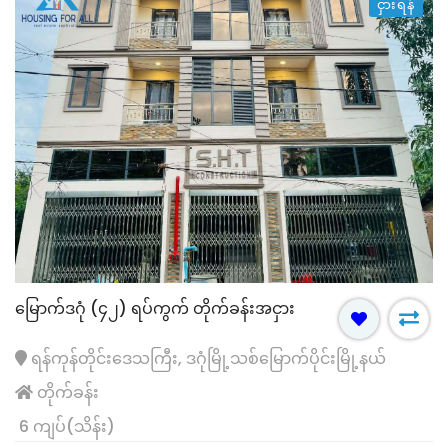
ငှားရန်
မြောက်ဒဂုံ (၄၂) ရပ်ကွက် တိုက်ခန်းအငှား
ရန်ကုန်တိုင်းဒေသကြီး, ဒဂုံမြို့သစ်မြောက်ပိုင်းမြို့နယ်
တိုက်ခန်း
6 ကျပ်(သိန်း)