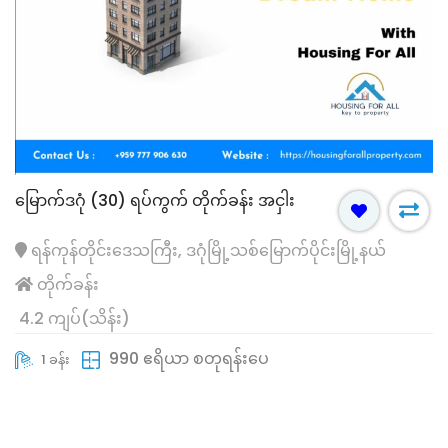
မြောက်ဒဂုံ (30) ရပ်ကွက် တိုက်ခန်း အငှါး
ရန်ကုန်တိုင်းဒေသကြီး, ဒဂုံမြို့သစ်မြောက်ပိုင်းမြို့နယ်
တိုက်ခန်း
4.2 ကျပ်(သိန်း)
990 ဧရိယာ စတုရန်းပေ
1 ခန်း