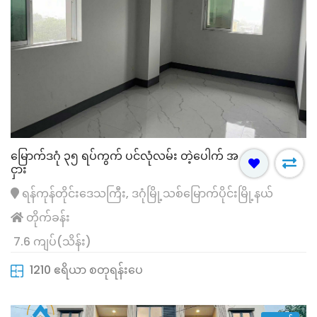
မြောက်ဒဂုံ ၃၅ ရပ်ကွက် ပင်လုံလမ်း တဲ့ပေါက် အ
ငှား
ရန်ကုန်တိုင်းဒေသကြီး, ဒဂုံမြို့သစ်မြောက်ပိုင်းမြို့နယ်
တိုက်ခန်း
7.6 ကျပ်(သိန်း)
1210 ဧရိယာ စတုရန်းပေ