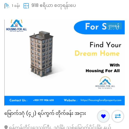
918 ဧရိယာ စတုရန်းပေ
1 ခန်း
ငှားရန်
မြောက်ဒဂုံ (၄၂) ရပ်ကွက် တိုက်ခန်း အငှား
ရန်ကုန်တိုင်းဒေသကြီး, ဒဂုံမြို့သစ်မြောက်ပိုင်းမြို့နယ်