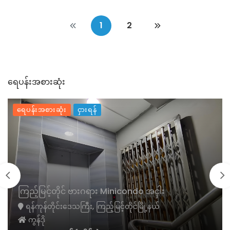
1
2
ရေပန်းအစားဆုံး
ရေပန်းအစားဆုံး
ငှားရန်
ကြည့်မြင့်တိုင် ဗားဂရား Minicondo အငှါး
ရန်ကုန်တိုင်းဒေသကြီး, ကြည့်မြင့်တိုင်မြို့နယ်
ကွန်ဒို