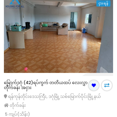
ငှားရန်
မြောက်ဒဂုံ (42)ရပ်ကွက် တတိယထပ် လေးလွှာ
တိုက်ခန်း အငှား
ရန်ကုန်တိုင်းဒေသကြီး, ဒဂုံမြို့သစ်မြောက်ပိုင်းမြို့နယ်
တိုက်ခန်း
5 ကျပ်(သိန်း)