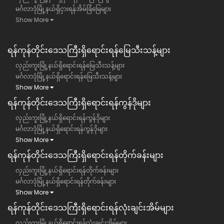
မင်္ဂလာဒုံမြို့နယ်ရှိငှားရန်အိမ်ခြံမြေများ
Show More
ရန်ကုန်တိုင်းဒေသကြီး​ရှိရောင်းရန်မြေသီးသန့်များ
လှည်းကူးမြို့နယ်ရှိရောင်းရန်မြေသီးသန့်များ
မင်္ဂလာဒုံမြို့နယ်ရှိရောင်းရန်မြေသီးသန့်များ
Show More
ရန်ကုန်တိုင်းဒေသကြီး​ရှိရောင်းရန်ကွန်ဒိုများ
လှည်းကူးမြို့နယ်ရှိရောင်းရန်ကွန်ဒိုများ
မင်္ဂလာဒုံမြို့နယ်ရှိရောင်းရန်ကွန်ဒိုများ
Show More
ရန်ကုန်တိုင်းဒေသကြီး​ရှိရောင်းရန်တိုက်ခန်းများ
လှည်းကူးမြို့နယ်ရှိရောင်းရန်တိုက်ခန်းများ
မင်္ဂလာဒုံမြို့နယ်ရှိရောင်းရန်တိုက်ခန်းများ
Show More
ရန်ကုန်တိုင်းဒေသကြီး​ရှိရောင်းရန်လုံးချင်းအိမ်များ
လှည်းကူးမြို့နယ်ရှိရောင်းရန်လုံးချင်းအိမ်များ