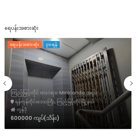
ရေပန်းအစားဆုံး
ရေပန်းအစားဆုံး
ငှားရန်
ကြည့်မြင့်တိုင် ဗားဂရား Minicondo အငှါး
ရန်ကုန်တိုင်းဒေသကြီး, ကြည့်မြင့်တိုင်မြို့နယ်
ကွန်ဒို
600000 ကျပ်(သိန်း)