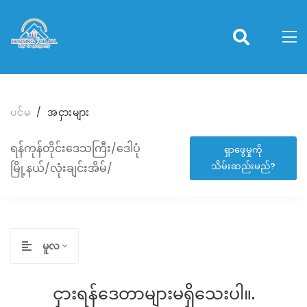
ပင်မ
အငှားများ
ရန်ကုန်တိုင်းဒေသကြီး/ဒေါပုံ
ရှာဖွေမှုကို
သိမ်းဆည်းမည်?
မြို့နယ်/လုံးချင်းအိမ်/
မူလ
ငှားရန်ဒေတာများမရှိသေးပါ။.