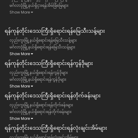
မင်္ဂလာဒုံမြို့နယ်ရှိငှားရန်အိမ်ခြံမြေများ
Show More
ရန်ကုန်တိုင်းဒေသကြီး​ရှိရောင်းရန်မြေသီးသန့်များ
လှည်းကူးမြို့နယ်ရှိရောင်းရန်မြေသီးသန့်များ
မင်္ဂလာဒုံမြို့နယ်ရှိရောင်းရန်မြေသီးသန့်များ
Show More
ရန်ကုန်တိုင်းဒေသကြီး​ရှိရောင်းရန်ကွန်ဒိုများ
လှည်းကူးမြို့နယ်ရှိရောင်းရန်ကွန်ဒိုများ
မင်္ဂလာဒုံမြို့နယ်ရှိရောင်းရန်ကွန်ဒိုများ
Show More
ရန်ကုန်တိုင်းဒေသကြီး​ရှိရောင်းရန်တိုက်ခန်းများ
လှည်းကူးမြို့နယ်ရှိရောင်းရန်တိုက်ခန်းများ
မင်္ဂလာဒုံမြို့နယ်ရှိရောင်းရန်တိုက်ခန်းများ
Show More
ရန်ကုန်တိုင်းဒေသကြီး​ရှိရောင်းရန်လုံးချင်းအိမ်များ
လှည်းကူးမြို့နယ်ရှိရောင်းရန်လုံးချင်းအိမ်များ