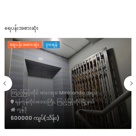
ရေပန်းအစားဆုံး
ရေပန်းအစားဆုံး
ငှားရန်
ကြည့်မြင့်တိုင် ဗားဂရား Minicondo အငှါး
ရန်ကုန်တိုင်းဒေသကြီး, ကြည့်မြင့်တိုင်မြို့နယ်
ကွန်ဒို
600000 ကျပ်(သိန်း)