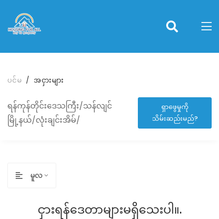
ပင်မ
အငှားများ
ရန်ကုန်တိုင်းဒေသကြီး/သန်လျင်
ရှာဖွေမှုကို
သိမ်းဆည်းမည်?
မြို့နယ်/လုံးချင်းအိမ်/
မူလ
ငှားရန်ဒေတာများမရှိသေးပါ။.