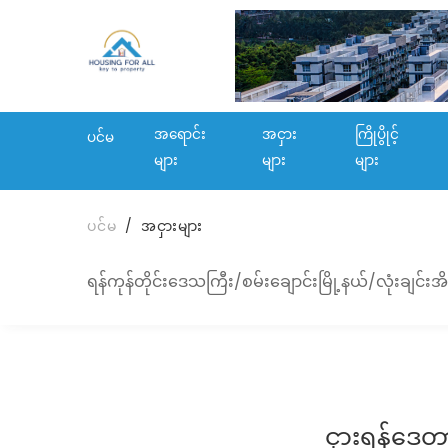
အရောင်း
အငှား
ကြိုပွိုင့်
ပင်မ
များ
များ
များ
ပင်မ
အငှားများ
ရန်ကုန်တိုင်းဒေသကြီး/စမ်းချောင်းမြို့နယ်/လုံးချင်းအိ
ငှားရန်ဒေတ