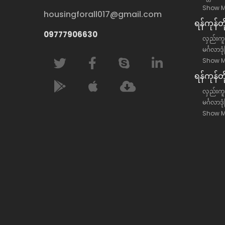
Show M
housingforall017@gmail.com
ရန်​ကုန်
09777906630
လှည်းကူး
မင်္ဂလာဒု
Show M
ရန်​ကုန်တ
လှည်းကူးမ
မင်္ဂလာဒု
Show M