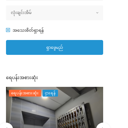
အိမ်အမျိုးအစား
လုံးချင်းအိမ်
အသေးစိတ်ရှာရန်
ရှာဖွေမည်
ရေပန်းအစားဆုံး
ရေပန်းအစားဆုံး
ငှားရန်
ရေပန်းအစာ