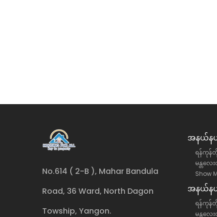
ု့နယ် အောင်ဇေယျလမ်းမပေါ်
တောင်ဥက္ကလာပမြို့နယ် (၁
ငှား
လုံးချင်းအိမ် အငှား
်းဒေသကြီး, ရန်ကင်းမြို့နယ်
ရန်ကုန်တိုင်းဒေသကြီး, တောင်
လုံးချင်းအိမ်
ိန်း)
35 ကျပ်(သိန်း)
အနယ်နယ်
ရန်ကုန်တ
မန္တလေးတ
No.614 ( 2-B ), Mahar Bandula
Show M
အနယ်နယ်
Road, 36 Ward, North Dagon
ရန်ကုန်တိ
Towship, Yangon.
မန္တလေးတ