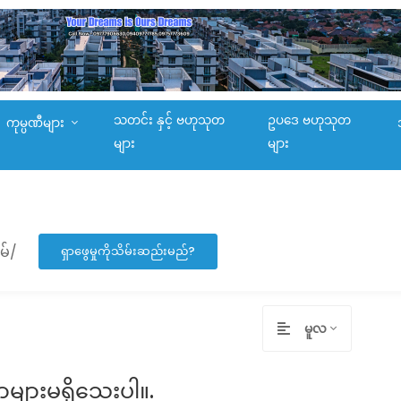
သတင်း နှင့် ဗဟုသုတ
ဥပဒေ ဗဟုသုတ
ကုမ္ပဏီများ
များ
များ
မ်/
ရှာဖွေမှုကိုသိမ်းဆည်းမည်?
မူလ
ာများမရှိသေးပါ။.