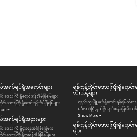
၀)ရပ်ကွက်
တာမွေမြို့နယ် ချမ်းသာ condo ခန်းအငှား
ဥက္ကလာပမြို့နယ်
ရန်ကုန်တိုင်းဒေသကြီး, တာမွေမြို့နယ်
ကွန်ဒို
13 ကျပ်(သိန်း)
အရပ်ရပ်ရှိအရောင်းများ
ရန်ကုန်တိုင်းဒေသကြီး​ရှိရောင်း
သီးသန့်များ
ိုင်းဒေသကြီးရှိရောင်းရန်အိမ်ခြံမြေများ
လှည်းကူးမြို့နယ်ရှိရောင်းရန်မြေသီးသန့
ိုင်းဒေသကြီးရှိရောင်းရန်အိမ်ခြံမြေများ
မင်္ဂလာဒုံမြို့နယ်ရှိရောင်းရန်မြေသီးသန့
ore
Show More
အရပ်ရပ်ရှိအငှားများ
ရန်ကုန်တိုင်းဒေသကြီး​ရှိရောင်းရန
ုင်းဒေသကြီးရှိငှားရန်အိမ်ခြံမြေများ
များ
ိုင်းဒေသကြီးရှိငှားရန်အိမ်ခြံမြေများ