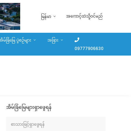
အကောင့်ထဲသို့ဝင်မည်
မြန်မာ
အိမ်ခြံမြေ ပွဲစဉ်များ
အခြား
09777906630
အိမ်ခြံမြေများရှာဖွေရန်
စာသားဖြင့်ရှာဖွေရန်