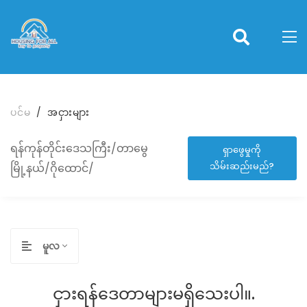
ပင်မ
အငှားများ
ရန်ကုန်တိုင်းဒေသကြီး/တာမွေ
ရှာဖွေမှုကို
သိမ်းဆည်းမည်?
မြို့နယ်/ဂိုထောင်/
မူလ
ငှားရန်ဒေတာများမရှိသေးပါ။.