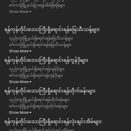
မင်္ဂလာဒုံမြို့နယ်ရှိငှားရန်အိမ်ခြံမြေများ
Show More
ရန်ကုန်တိုင်းဒေသကြီး​ရှိရောင်းရန်မြေသီးသန့်များ
လှည်းကူးမြို့နယ်ရှိရောင်းရန်မြေသီးသန့်များ
မင်္ဂလာဒုံမြို့နယ်ရှိရောင်းရန်မြေသီးသန့်များ
Show More
ရန်ကုန်တိုင်းဒေသကြီး​ရှိရောင်းရန်ကွန်ဒိုများ
လှည်းကူးမြို့နယ်ရှိရောင်းရန်ကွန်ဒိုများ
မင်္ဂလာဒုံမြို့နယ်ရှိရောင်းရန်ကွန်ဒိုများ
Show More
ရန်ကုန်တိုင်းဒေသကြီး​ရှိရောင်းရန်တိုက်ခန်းများ
လှည်းကူးမြို့နယ်ရှိရောင်းရန်တိုက်ခန်းများ
မင်္ဂလာဒုံမြို့နယ်ရှိရောင်းရန်တိုက်ခန်းများ
Show More
ရန်ကုန်တိုင်းဒေသကြီး​ရှိရောင်းရန်လုံးချင်းအိမ်များ
လှည်းကူးမြို့နယ်ရှိရောင်းရန်လုံးချင်းအိမ်များ