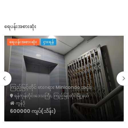
ရေပန်းအစားဆုံး
ရေပန်းအစားဆုံး
ငှားရန်
ကြည့်မြင့်တိုင် ဗားဂရား Minicondo အငှါး
ရန်ကုန်တိုင်းဒေသကြီး, ကြည့်မြင့်တိုင်မြို့နယ်
ကွန်ဒို
600000 ကျပ်(သိန်း)