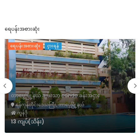
ရေပန်းအစားဆုံး
ရေပန်းအစားဆုံး
ငှားရန်
ကြည့်မြင့်တိုင် ဗားဂရား Minicondo အငှါး
ရန်ကုန်တိုင်းဒေသကြီး, ကြည့်မြင့်တိုင်မြို့နယ်
ကွန်ဒို
600000 ကျပ်(သိန်း)