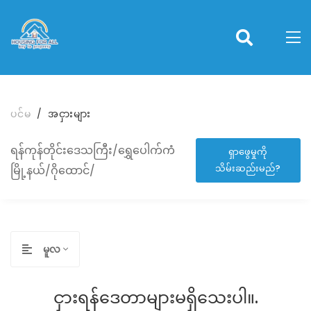
ပင်မ
အငှားများ
ရန်ကုန်တိုင်းဒေသကြီး/ရွှေပေါက်ကံ
ရှာဖွေမှုကို
သိမ်းဆည်းမည်?
မြို့နယ်/ဂိုထောင်/
မူလ
ငှားရန်ဒေတာများမရှိသေးပါ။.