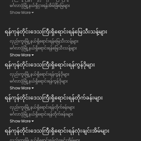
မင်္ဂလာဒုံမြို့နယ်ရှိငှားရန်အိမ်ခြံမြေများ
Show More
ရန်ကုန်တိုင်းဒေသကြီး​ရှိရောင်းရန်မြေသီးသန့်များ
လှည်းကူးမြို့နယ်ရှိရောင်းရန်မြေသီးသန့်များ
မင်္ဂလာဒုံမြို့နယ်ရှိရောင်းရန်မြေသီးသန့်များ
Show More
ရန်ကုန်တိုင်းဒေသကြီး​ရှိရောင်းရန်ကွန်ဒိုများ
လှည်းကူးမြို့နယ်ရှိရောင်းရန်ကွန်ဒိုများ
မင်္ဂလာဒုံမြို့နယ်ရှိရောင်းရန်ကွန်ဒိုများ
Show More
ရန်ကုန်တိုင်းဒေသကြီး​ရှိရောင်းရန်တိုက်ခန်းများ
လှည်းကူးမြို့နယ်ရှိရောင်းရန်တိုက်ခန်းများ
မင်္ဂလာဒုံမြို့နယ်ရှိရောင်းရန်တိုက်ခန်းများ
Show More
ရန်ကုန်တိုင်းဒေသကြီး​ရှိရောင်းရန်လုံးချင်းအိမ်များ
လှည်းကူးမြို့နယ်ရှိရောင်းရန်လုံးချင်းအိမ်များ