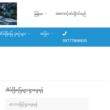
အကောင့်ထဲသို့ဝင်မည်
မြန်မာ
အိမ်ခြံမြေ ပွဲစဉ်များ
အခြား
09777906630
အိမ်ခြံမြေများရှာဖွေရန်
စာသားဖြင့်ရှာဖွေရန်