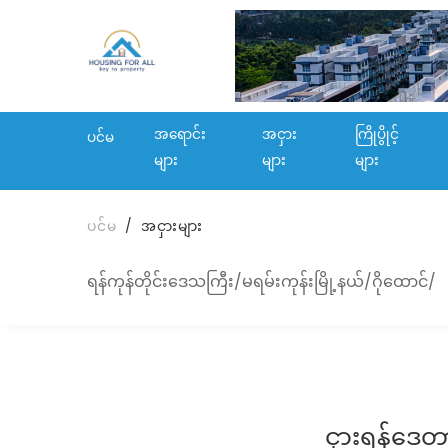
အရောင်း
အငှား
ကြိုပွိုင့်
ပင်မ
များ
များ
များ
ပင်မ
အငှားများ
ရန်ကုန်တိုင်းဒေသကြီး/မရမ်းကုန်းမြို့နယ်/ဂိုထောင်/
ငှားရန်ဒေတ