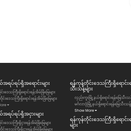
၀)ရပ်ကွက်
တာမွေမြို့နယ် ချမ်းသာ condo ခန်းအငှား
ဥက္ကလာပမြို့နယ်
ရန်ကုန်တိုင်းဒေသကြီး, တာမွေမြို့နယ်
ကွန်ဒို
13 ကျပ်(သိန်း)
အရပ်ရပ်ရှိအရောင်းများ
ရန်ကုန်တိုင်းဒေသကြီး​ရှိရောင်း
သီးသန့်များ
ိုင်းဒေသကြီးရှိရောင်းရန်အိမ်ခြံမြေများ
လှည်းကူးမြို့နယ်ရှိရောင်းရန်မြေသီးသန့
ိုင်းဒေသကြီးရှိရောင်းရန်အိမ်ခြံမြေများ
မင်္ဂလာဒုံမြို့နယ်ရှိရောင်းရန်မြေသီးသန့
ore
Show More
အရပ်ရပ်ရှိအငှားများ
ရန်ကုန်တိုင်းဒေသကြီး​ရှိရောင်းရန
ုင်းဒေသကြီးရှိငှားရန်အိမ်ခြံမြေများ
များ
ိုင်းဒေသကြီးရှိငှားရန်အိမ်ခြံမြေများ