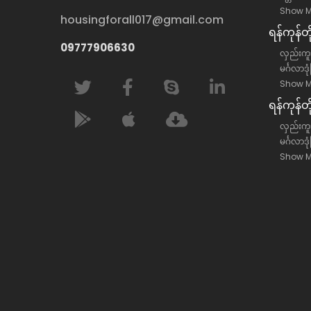
Show M
housingforall017@gmail.com
ရန်​ကုန်
09777906630
လှည်းကူး
မင်္ဂလာဒု
Show M
ရန်​ကုန်တ
လှည်းကူးမ
မင်္ဂလာဒု
Show M