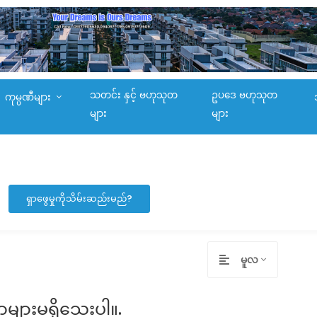
သတင်း နှင့် ဗဟုသုတ
ဥပဒေ ဗဟုသုတ
ကုမ္ပဏီများ
များ
များ
ရှာဖွေမှုကိုသိမ်းဆည်းမည်?
မူလ
ာများမရှိသေးပါ။.