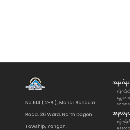
ု့နယ် အောင်ဇေယျလမ်းမပေါ်
တောင်ဥက္ကလာပမြို့နယ် (၁
ငှား
လုံးချင်းအိမ် အငှား
်းဒေသကြီး, ရန်ကင်းမြို့နယ်
ရန်ကုန်တိုင်းဒေသကြီး, တောင်
လုံးချင်းအိမ်
ိန်း)
35 ကျပ်(သိန်း)
အနယ်နယ်
ရန်ကုန်တ
မန္တလေးတ
No.614 ( 2-B ), Mahar Bandula
Show M
အနယ်နယ်
Road, 36 Ward, North Dagon
ရန်ကုန်တိ
Towship, Yangon.
မန္တလေးတ