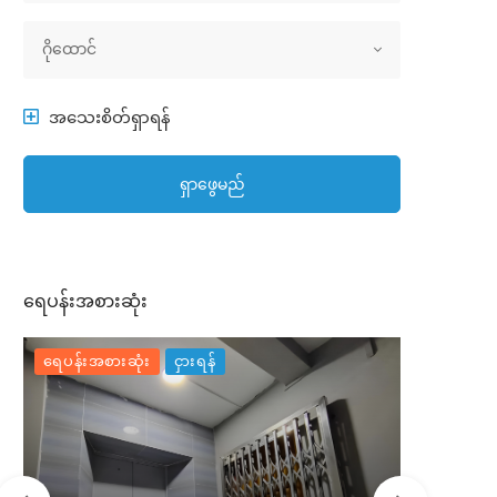
အိမ်အမျိုးအစား
ဂိုထောင်
အသေးစိတ်ရှာရန်
ရှာဖွေမည်
ရေပန်းအစားဆုံး
ရေပန်းအစားဆုံး
ငှားရန်
ရေပန်းအစာ