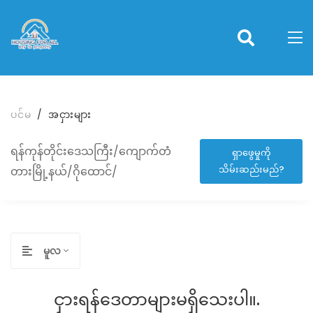
ပင်မ
အငှားများ
ရန်ကုန်တိုင်းဒေသကြီး/ကျောက်တံ
ရှာဖွေမှုကို
သိမ်းဆည်းမည်?
တားမြို့နယ်/ဂိုထောင်/
မူလ
ငှားရန်ဒေတာများမရှိသေးပါ။.