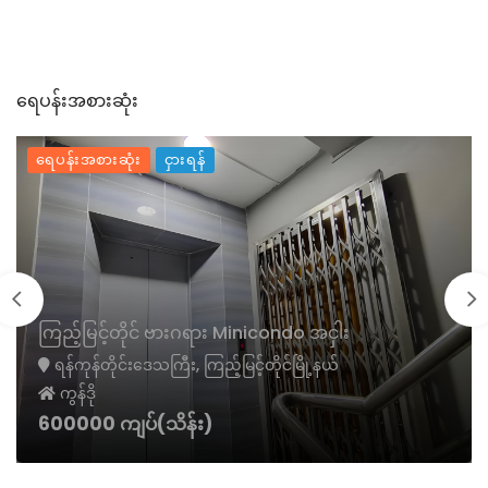
ရေပန်းအစားဆုံး
ရေပန်းအစားဆုံး
ငှားရန်
ကြည့်မြင့်တိုင် ဗားဂရား Minicondo အငှါး
ရန်ကုန်တိုင်းဒေသကြီး, ကြည့်မြင့်တိုင်မြို့နယ်
ကွန်ဒို
600000 ကျပ်(သိန်း)