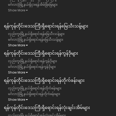
မင်္ဂလာဒုံမြို့နယ်ရှိငှားရန်အိမ်ခြံမြေများ
Show More
ရန်ကုန်တိုင်းဒေသကြီး​ရှိရောင်းရန်မြေသီးသန့်များ
လှည်းကူးမြို့နယ်ရှိရောင်းရန်မြေသီးသန့်များ
မင်္ဂလာဒုံမြို့နယ်ရှိရောင်းရန်မြေသီးသန့်များ
Show More
ရန်ကုန်တိုင်းဒေသကြီး​ရှိရောင်းရန်ကွန်ဒိုများ
လှည်းကူးမြို့နယ်ရှိရောင်းရန်ကွန်ဒိုများ
မင်္ဂလာဒုံမြို့နယ်ရှိရောင်းရန်ကွန်ဒိုများ
Show More
ရန်ကုန်တိုင်းဒေသကြီး​ရှိရောင်းရန်တိုက်ခန်းများ
လှည်းကူးမြို့နယ်ရှိရောင်းရန်တိုက်ခန်းများ
မင်္ဂလာဒုံမြို့နယ်ရှိရောင်းရန်တိုက်ခန်းများ
Show More
ရန်ကုန်တိုင်းဒေသကြီး​ရှိရောင်းရန်လုံးချင်းအိမ်များ
လှည်းကူးမြို့နယ်ရှိရောင်းရန်လုံးချင်းအိမ်များ