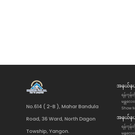
ု့နယ် အောင်ဇေယျလမ်းမပေါ်
တောင်ဥက္ကလာပမြို့နယ် (၁
ငှား
လုံးချင်းအိမ် အငှား
်းဒေသကြီး, ရန်ကင်းမြို့နယ်
ရန်ကုန်တိုင်းဒေသကြီး, တောင်
လုံးချင်းအိမ်
ိန်း)
35 ကျပ်(သိန်း)
အနယ်နယ်
ရန်ကုန်တ
မန္တလေးတ
No.614 ( 2-B ), Mahar Bandula
Show M
အနယ်နယ်
Road, 36 Ward, North Dagon
ရန်ကုန်တိ
Towship, Yangon.
မန္တလေးတ