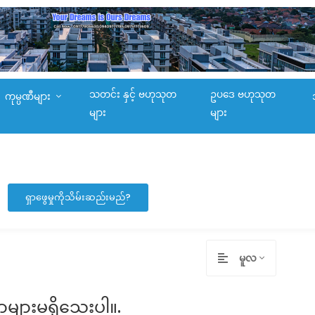
သတင်း နှင့် ဗဟုသုတ
ဥပဒေ ဗဟုသုတ
ကုမ္ပဏီများ
များ
များ
ရှာဖွေမှုကိုသိမ်းဆည်းမည်?
မူလ
ာများမရှိသေးပါ။.