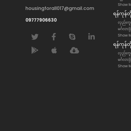
Show M
housingforall017@gmail.com
ရန်​ကုန်
09777906630
လှည်းကူး
မင်္ဂလာဒု
Show M
ရန်​ကုန်တ
လှည်းကူးမ
မင်္ဂလာဒု
Show M