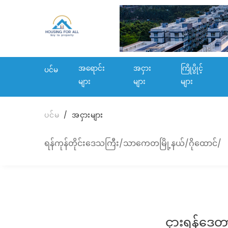
အရောင်း
အငှား
ကြိုပွိုင့်
ပင်မ
များ
များ
များ
ပင်မ
အငှားများ
ရန်ကုန်တိုင်းဒေသကြီး/သာကေတမြို့နယ်/ဂိုထောင်/
ငှားရန်ဒေတ