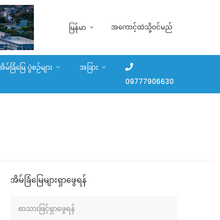
အကောင့်ထဲသို့ဝင်မည်
မြန်မာ
အိမ်ခြံမြေ ပွဲစဉ်များ
အခြား
09777906630
အိမ်ခြံမြေများရှာဖွေရန်
စာသားဖြင့်ရှာဖွေရန်