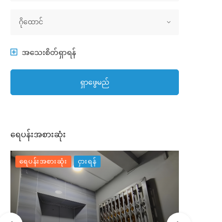
အိမ်အမျိုးအစား
ဂိုထောင်
အသေးစိတ်ရှာရန်
ရှာဖွေမည်
ရေပန်းအစားဆုံး
ရေပန်းအစားဆုံး
ငှားရန်
ရေပန်းအစာ