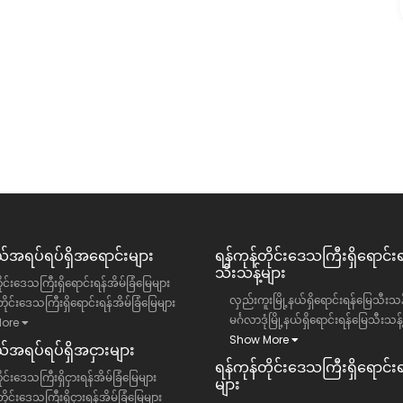
၀)ရပ်ကွက်
တာမွေမြို့နယ် ချမ်းသာ condo ခန်းအငှား
ဥက္ကလာပမြို့နယ်
ရန်ကုန်တိုင်းဒေသကြီး, တာမွေမြို့နယ်
ကွန်ဒို
13 ကျပ်(သိန်း)
အရပ်ရပ်ရှိအရောင်းများ
ရန်ကုန်တိုင်းဒေသကြီး​ရှိရောင်း
သီးသန့်များ
ိုင်းဒေသကြီးရှိရောင်းရန်အိမ်ခြံမြေများ
လှည်းကူးမြို့နယ်ရှိရောင်းရန်မြေသီးသန့
ိုင်းဒေသကြီးရှိရောင်းရန်အိမ်ခြံမြေများ
မင်္ဂလာဒုံမြို့နယ်ရှိရောင်းရန်မြေသီးသန့
ore
Show More
အရပ်ရပ်ရှိအငှားများ
ရန်ကုန်တိုင်းဒေသကြီး​ရှိရောင်းရန
ုင်းဒေသကြီးရှိငှားရန်အိမ်ခြံမြေများ
များ
ိုင်းဒေသကြီးရှိငှားရန်အိမ်ခြံမြေများ