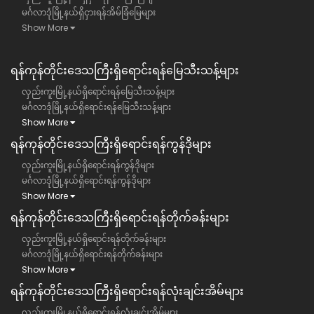
မင်္ဂလာဒုံမြို့နယ်ရှိငှားရန်အိမ်ခြံမြေများ
Show More
ရန်ကုန်တိုင်းဒေသကြီး​ရှိရောင်းရန်မြေသီးသန့်များ
လှည်းကူးမြို့နယ်ရှိရောင်းရန်မြေသီးသန့်များ
မင်္ဂလာဒုံမြို့နယ်ရှိရောင်းရန်မြေသီးသန့်များ
Show More
ရန်ကုန်တိုင်းဒေသကြီး​ရှိရောင်းရန်ကွန်ဒိုများ
လှည်းကူးမြို့နယ်ရှိရောင်းရန်ကွန်ဒိုများ
မင်္ဂလာဒုံမြို့နယ်ရှိရောင်းရန်ကွန်ဒိုများ
Show More
ရန်ကုန်တိုင်းဒေသကြီး​ရှိရောင်းရန်တိုက်ခန်းများ
လှည်းကူးမြို့နယ်ရှိရောင်းရန်တိုက်ခန်းများ
မင်္ဂလာဒုံမြို့နယ်ရှိရောင်းရန်တိုက်ခန်းများ
Show More
ရန်ကုန်တိုင်းဒေသကြီး​ရှိရောင်းရန်လုံးချင်းအိမ်များ
လှည်းကူးမြို့နယ်ရှိရောင်းရန်လုံးချင်းအိမ်များ