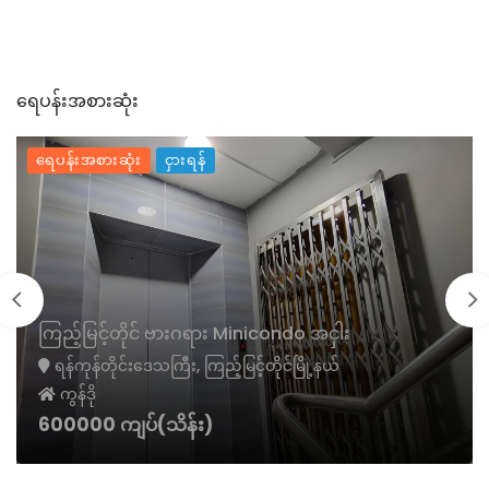
ရေပန်းအစားဆုံး
ရေပန်းအစားဆုံး
ငှားရန်
ကြည့်မြင့်တိုင် ဗားဂရား Minicondo အငှါး
ရန်ကုန်တိုင်းဒေသကြီး, ကြည့်မြင့်တိုင်မြို့နယ်
ကွန်ဒို
600000 ကျပ်(သိန်း)