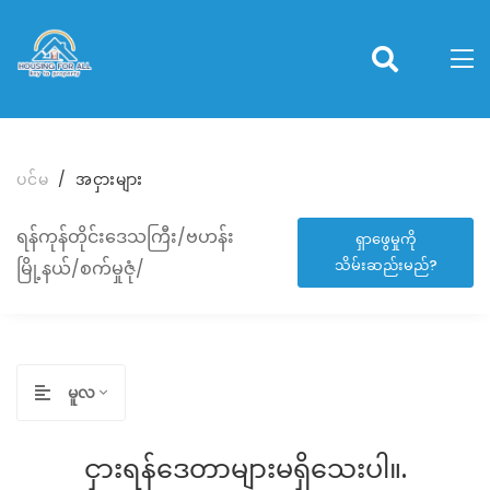
ပင်မ
အငှားများ
ရန်ကုန်တိုင်းဒေသကြီး/ဗဟန်း
ရှာဖွေမှုကို
သိမ်းဆည်းမည်?
မြို့နယ်/စက်မှုဇုံ/
မူလ
ငှားရန်ဒေတာများမရှိသေးပါ။.