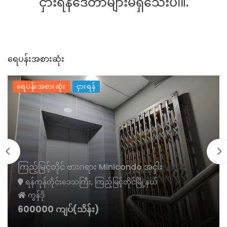
ငှားရန်ဒေတာများမရှိသေးပါ။.
ရေပန်းအစားဆုံး
ရေပန်းအစားဆုံး
ငှားရန်
ကြည့်မြင့်တိုင် ဗားဂရား Minicondo အငှါး
ရန်ကုန်တိုင်းဒေသကြီး, ကြည့်မြင့်တိုင်မြို့နယ်
ကွန်ဒို
600000 ကျပ်(သိန်း)