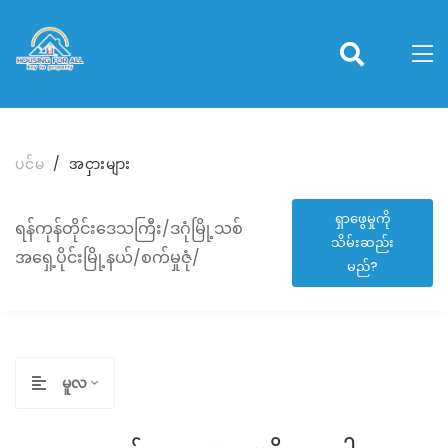
ပင်မ
အငှားများ
ရှာဖွေမှုကို
ရန်ကုန်တိုင်းဒေသကြီး/ဒဂုံမြို့သစ်
သိမ်းဆည်း
အရှေ့ပိုင်းမြို့နယ်/စက်မှုဇုံ/
မည်?
မူလ