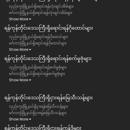
လှည်းကူးမြို့နယ်ရှိရောင်းရန်လုံးချင်းအိမ်များ
မင်္ဂလာဒုံမြို့နယ်ရှိရောင်းရန်လုံးချင်းအိမ်များ
Show More
ရန်ကုန်တိုင်းဒေသကြီး​ရှိရောင်းရန်ဂိုထောင်များ
လှည်းကူးမြို့နယ်ရှိရောင်းရန်ဂိုထောင်များ
မင်္ဂလာဒုံမြို့နယ်ရှိရောင်းရန်ဂိုထောင်များ
Show More
ရန်ကုန်တိုင်းဒေသကြီး​ရှိရောင်းရန်စက်မှုဇုံများ
လှည်းကူးမြို့နယ်ရှိရောင်းရန်စက်မှုဇုံများ
မင်္ဂလာဒုံမြို့နယ်ရှိရောင်းရန်စက်မှုဇုံများ
Show More
ရန်ကုန်တိုင်းဒေသကြီး​​ရှိငှားရန်မြေသီးသန့်များ
လှည်းကူးမြို့နယ်ရှိငှားရန်မြေသီးသန့်များ
မင်္ဂလာဒုံမြို့နယ်ရှိငှားရန်မြေသီးသန့်များ
Show More
ရန်ကုန်တိုင်းဒေသကြီး​​ရှိငှားရန်ကွန်ဒိုများ