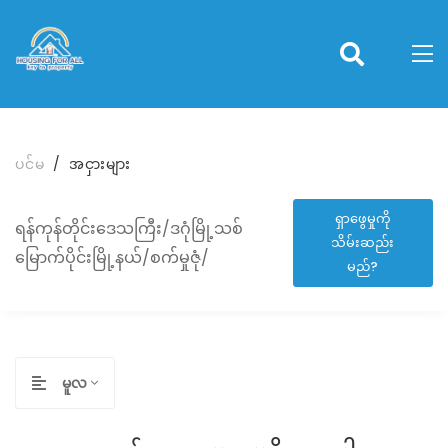
ပင်မ
အငှားများ
ရှာဖွေမှုကို
ရန်ကုန်တိုင်းဒေသကြီး/ဒဂုံမြို့သစ်
သိမ်းဆည်း
မြောက်ပိုင်းမြို့နယ်/စက်မှုဇုံ/
မည်?
မူလ