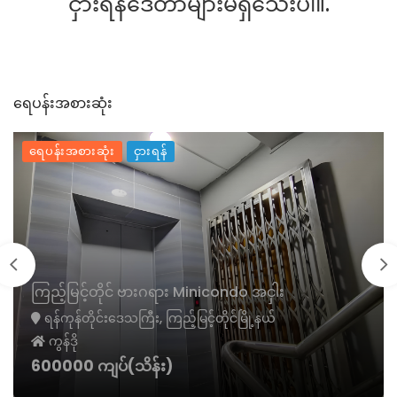
ငှားရန်ဒေတာများမရှိသေးပါ။.
ရေပန်းအစားဆုံး
ရေပန်းအစားဆုံး
ငှားရန်
ကြည့်မြင့်တိုင် ဗားဂရား Minicondo အငှါး
ရန်ကုန်တိုင်းဒေသကြီး, ကြည့်မြင့်တိုင်မြို့နယ်
ကွန်ဒို
600000 ကျပ်(သိန်း)