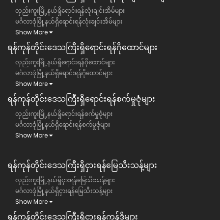
လှည်းကူးမြို့နယ်ရှိရောင်းရန်လုံးချင်းအိမ်များ
မင်္ဂလာဒုံမြို့နယ်ရှိရောင်းရန်လုံးချင်းအိမ်များ
Show More
ရန်ကုန်တိုင်းဒေသကြီး​ရှိရောင်းရန်ဂိုထောင်များ
လှည်းကူးမြို့နယ်ရှိရောင်းရန်ဂိုထောင်များ
မင်္ဂလာဒုံမြို့နယ်ရှိရောင်းရန်ဂိုထောင်များ
Show More
ရန်ကုန်တိုင်းဒေသကြီး​ရှိရောင်းရန်စက်မှုဇုံများ
လှည်းကူးမြို့နယ်ရှိရောင်းရန်စက်မှုဇုံများ
မင်္ဂလာဒုံမြို့နယ်ရှိရောင်းရန်စက်မှုဇုံများ
Show More
ရန်ကုန်တိုင်းဒေသကြီး​​ရှိငှားရန်မြေသီးသန့်များ
လှည်းကူးမြို့နယ်ရှိငှားရန်မြေသီးသန့်များ
မင်္ဂလာဒုံမြို့နယ်ရှိငှားရန်မြေသီးသန့်များ
Show More
ရန်ကုန်တိုင်းဒေသကြီး​​ရှိငှားရန်ကွန်ဒိုများ