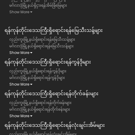
မင်္ဂလာဒုံမြို့နယ်ရှိငှားရန်အိမ်ခြံမြေများ
Show More
ရန်ကုန်တိုင်းဒေသကြီး​ရှိရောင်းရန်မြေသီးသန့်များ
လှည်းကူးမြို့နယ်ရှိရောင်းရန်မြေသီးသန့်များ
မင်္ဂလာဒုံမြို့နယ်ရှိရောင်းရန်မြေသီးသန့်များ
Show More
ရန်ကုန်တိုင်းဒေသကြီး​ရှိရောင်းရန်ကွန်ဒိုများ
လှည်းကူးမြို့နယ်ရှိရောင်းရန်ကွန်ဒိုများ
မင်္ဂလာဒုံမြို့နယ်ရှိရောင်းရန်ကွန်ဒိုများ
Show More
ရန်ကုန်တိုင်းဒေသကြီး​ရှိရောင်းရန်တိုက်ခန်းများ
လှည်းကူးမြို့နယ်ရှိရောင်းရန်တိုက်ခန်းများ
မင်္ဂလာဒုံမြို့နယ်ရှိရောင်းရန်တိုက်ခန်းများ
Show More
ရန်ကုန်တိုင်းဒေသကြီး​ရှိရောင်းရန်လုံးချင်းအိမ်များ
လှည်းကူးမြို့နယ်ရှိရောင်းရန်လုံးချင်းအိမ်များ