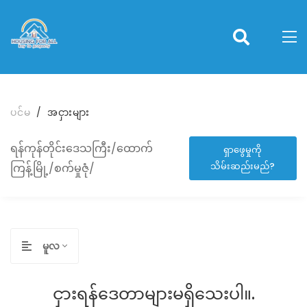
ပင်မ
အငှားများ
ရန်ကုန်တိုင်းဒေသကြီး/ထောက်
ရှာဖွေမှုကို
သိမ်းဆည်းမည်?
ကြန့်မြို့/စက်မှုဇုံ/
မူလ
ငှားရန်ဒေတာများမရှိသေးပါ။.