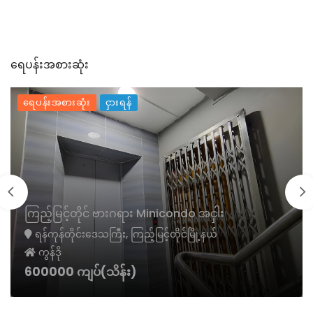
ရေပန်းအစားဆုံး
ရေပန်းအစားဆုံး
ငှားရန်
ကြည့်မြင့်တိုင် ဗားဂရား Minicondo အငှါး
ရန်ကုန်တိုင်းဒေသကြီး, ကြည့်မြင့်တိုင်မြို့နယ်
ကွန်ဒို
600000 ကျပ်(သိန်း)