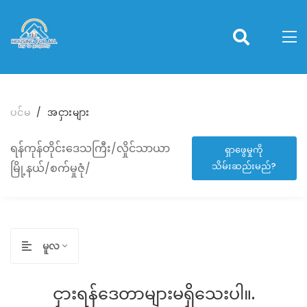
ပင်မ
အငှားများ
ရန်ကုန်တိုင်းဒေသကြီး/လှိုင်သာယာ
ရှာဖွေမှုကို
သိမ်းဆည်းမည်?
မြို့နယ်/စက်မှုဇုံ/
မူလ
ငှားရန်ဒေတာများမရှိသေးပါ။.