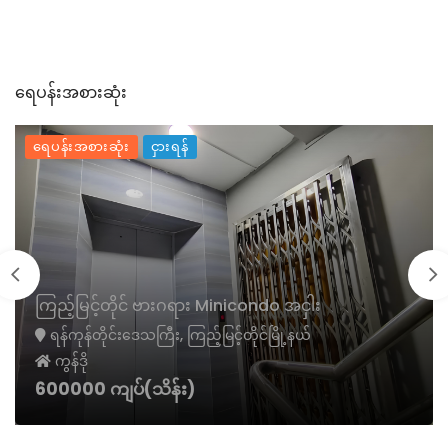
ရေပန်းအစားဆုံး
ရေပန်းအစားဆုံး
ငှားရန်
ကြည့်မြင့်တိုင် ဗားဂရား Minicondo အငှါး
ရန်ကုန်တိုင်းဒေသကြီး, ကြည့်မြင့်တိုင်မြို့နယ်
ကွန်ဒို
600000 ကျပ်(သိန်း)