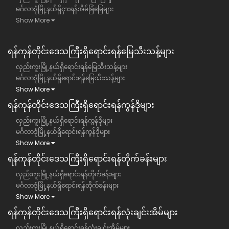
မင်္ဂလာဒုံမြို့နယ်ရှိငှားရန်အိမ်ခြံမြေများ
Show More
ရန်ကုန်တိုင်းဒေသကြီး​ရှိရောင်းရန်မြေသီးသန့်များ
လှည်းကူးမြို့နယ်ရှိရောင်းရန်မြေသီးသန့်များ
မင်္ဂလာဒုံမြို့နယ်ရှိရောင်းရန်မြေသီးသန့်များ
Show More
ရန်ကုန်တိုင်းဒေသကြီး​ရှိရောင်းရန်ကွန်ဒိုများ
လှည်းကူးမြို့နယ်ရှိရောင်းရန်ကွန်ဒိုများ
မင်္ဂလာဒုံမြို့နယ်ရှိရောင်းရန်ကွန်ဒိုများ
Show More
ရန်ကုန်တိုင်းဒေသကြီး​ရှိရောင်းရန်တိုက်ခန်းများ
လှည်းကူးမြို့နယ်ရှိရောင်းရန်တိုက်ခန်းများ
မင်္ဂလာဒုံမြို့နယ်ရှိရောင်းရန်တိုက်ခန်းများ
Show More
ရန်ကုန်တိုင်းဒေသကြီး​ရှိရောင်းရန်လုံးချင်းအိမ်များ
လှည်းကူးမြို့နယ်ရှိရောင်းရန်လုံးချင်းအိမ်များ