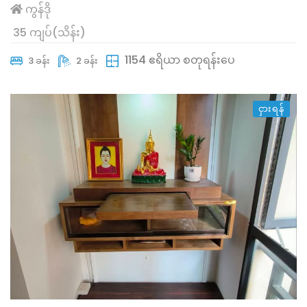
ကွန်ဒို
35 ကျပ်(သိန်း)
1154 ဧရိယာ စတုရန်းပေ
3 ခန်း
2 ခန်း
ငှားရန်