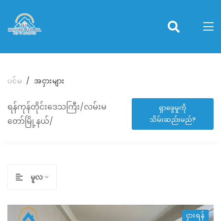
ပင်မ
အငှားများ
ရန်ကုန်တိုင်းဒေသကြီး/လမ်းမ
ရှာဖွေမှုကို
သိမ်းဆည်းမည်?
တော်မြို့နယ်/
မူလ
ငှားရန်