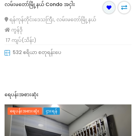
လမ်းမတော်မြို့နယ် Condo အငှါး
ရန်ကုန်တိုင်းဒေသကြီး, လမ်းမတော်မြို့နယ်
ကွန်ဒို
17 ကျပ်(သိန်း)
532 ဧရိယာ စတုရန်းပေ
ရေပန်းအစားဆုံး
ရေပန်းအစားဆုံး
ငှားရန်