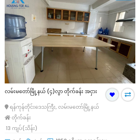
လမ်းမတော်မြို့နယ် (၄)လွာ တိုက်ခန်း အငှား
ရန်ကုန်တိုင်းဒေသကြီး, လမ်းမတော်မြို့နယ်
တိုက်ခန်း
13 ကျပ်(သိန်း)