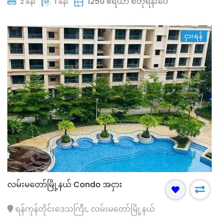
1250 ဧရိယာ စတုရန်းပေ
2 ခန်း
1 ခန်း
ငှားရန်
လမ်းမတော်မြို့နယ် Condo အငှား
ရန်ကုန်တိုင်းဒေသကြီး, လမ်းမတော်မြို့နယ်