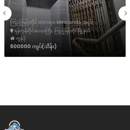
ကြည့်မြင့်တိုင် ဗားဂရား Minicondo အငှါး
ရန်ကုန်တိုင်းဒေသကြီး, ကြည့်မြင့်တိုင်မြို့နယ်
ကွန်ဒို
600000 ကျပ်(သိန်း)