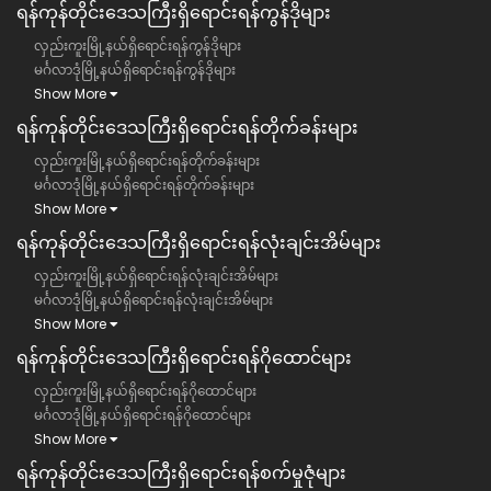
ရန်ကုန်တိုင်းဒေသကြီး​ရှိရောင်းရန်ကွန်ဒိုများ
လှည်းကူးမြို့နယ်ရှိရောင်းရန်ကွန်ဒိုများ
မင်္ဂလာဒုံမြို့နယ်ရှိရောင်းရန်ကွန်ဒိုများ
Show More
ရန်ကုန်တိုင်းဒေသကြီး​ရှိရောင်းရန်တိုက်ခန်းများ
လှည်းကူးမြို့နယ်ရှိရောင်းရန်တိုက်ခန်းများ
မင်္ဂလာဒုံမြို့နယ်ရှိရောင်းရန်တိုက်ခန်းများ
Show More
ရန်ကုန်တိုင်းဒေသကြီး​ရှိရောင်းရန်လုံးချင်းအိမ်များ
လှည်းကူးမြို့နယ်ရှိရောင်းရန်လုံးချင်းအိမ်များ
မင်္ဂလာဒုံမြို့နယ်ရှိရောင်းရန်လုံးချင်းအိမ်များ
Show More
ရန်ကုန်တိုင်းဒေသကြီး​ရှိရောင်းရန်ဂိုထောင်များ
လှည်းကူးမြို့နယ်ရှိရောင်းရန်ဂိုထောင်များ
မင်္ဂလာဒုံမြို့နယ်ရှိရောင်းရန်ဂိုထောင်များ
Show More
ရန်ကုန်တိုင်းဒေသကြီး​ရှိရောင်းရန်စက်မှုဇုံများ