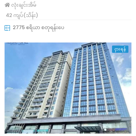
လုံးချင်းအိမ်
42 ကျပ်(သိန်း)
2775 ဧရိယာ စတုရန်းပေ
ငှားရန်