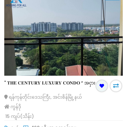
" 𝐓𝐇𝐄 𝐂𝐄𝐍𝐓𝐔𝐑𝐘 𝐋𝐔𝐗𝐔𝐑𝐘 𝐂𝐎𝐍𝐃𝐎 “ အငှား
ရန်ကုန်တိုင်းဒေသကြီး, အင်းစိန်မြို့နယ်
ကွန်ဒို
15 ကျပ်(သိန်း)