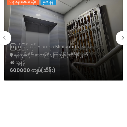
ရေပန်းအစားဆုံး
ငှားရန်
ကြည့်မြင့်တိုင် ဗားဂရား Minicondo အငှါး
ရန်ကုန်တိုင်းဒေသကြီး, ကြည့်မြင့်တိုင်မြို့နယ်
ကွန်ဒို
600000 ကျပ်(သိန်း)