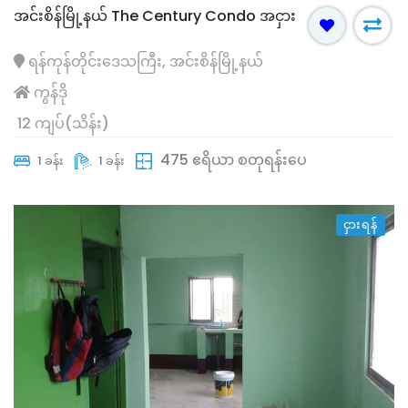
အင်းစိန်မြို့နယ် The Century Condo အငှား
ရန်ကုန်တိုင်းဒေသကြီး, အင်းစိန်မြို့နယ်
ကွန်ဒို
12 ကျပ်(သိန်း)
475 ဧရိယာ စတုရန်းပေ
1 ခန်း
1 ခန်း
ငှားရန်