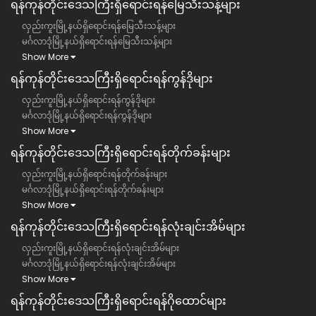
ရန်ကုန်တိုင်းဒေသကြီး​ရှိရောင်းရန်မြေသီးသန့်များ
လှည်းကူးမြို့နယ်ရှိရောင်းရန်မြေသီးသန့်များ
မင်္ဂလာဒုံမြို့နယ်ရှိရောင်းရန်မြေသီးသန့်များ
Show More
ရန်ကုန်တိုင်းဒေသကြီး​ရှိရောင်းရန်ကွန်ဒိုများ
လှည်းကူးမြို့နယ်ရှိရောင်းရန်ကွန်ဒိုများ
မင်္ဂလာဒုံမြို့နယ်ရှိရောင်းရန်ကွန်ဒိုများ
Show More
ရန်ကုန်တိုင်းဒေသကြီး​ရှိရောင်းရန်တိုက်ခန်းများ
လှည်းကူးမြို့နယ်ရှိရောင်းရန်တိုက်ခန်းများ
မင်္ဂလာဒုံမြို့နယ်ရှိရောင်းရန်တိုက်ခန်းများ
Show More
ရန်ကုန်တိုင်းဒေသကြီး​ရှိရောင်းရန်လုံးချင်းအိမ်များ
လှည်းကူးမြို့နယ်ရှိရောင်းရန်လုံးချင်းအိမ်များ
မင်္ဂလာဒုံမြို့နယ်ရှိရောင်းရန်လုံးချင်းအိမ်များ
Show More
ရန်ကုန်တိုင်းဒေသကြီး​ရှိရောင်းရန်ဂိုထောင်များ