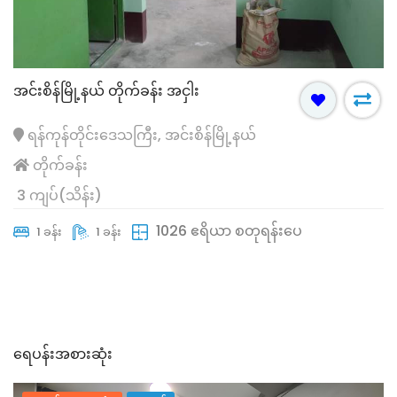
အင်းစိန်မြို့နယ် တိုက်ခန်း အငှါး
ရန်ကုန်တိုင်းဒေသကြီး, အင်းစိန်မြို့နယ်
တိုက်ခန်း
3 ကျပ်(သိန်း)
1026 ဧရိယာ စတုရန်းပေ
1 ခန်း
1 ခန်း
ရေပန်းအစားဆုံး