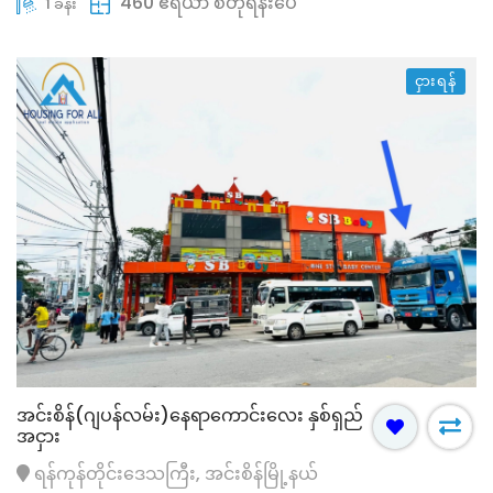
460 ဧရိယာ စတုရန်းပေ
1 ခန်း
ငှားရန်
အင်းစိန်(ဂျပန်လမ်း)နေရာကောင်းလေး နှစ်ရှည်
အငှား
ရန်ကုန်တိုင်းဒေသကြီး, အင်းစိန်မြို့နယ်