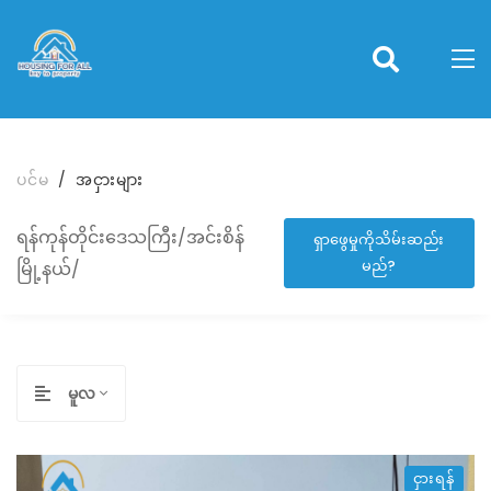
ပင်မ
အငှားများ
ရန်ကုန်တိုင်းဒေသကြီး/အင်းစိန်
ရှာဖွေမှုကိုသိမ်းဆည်း
မည်?
မြို့နယ်/
မူလ
ငှားရန်