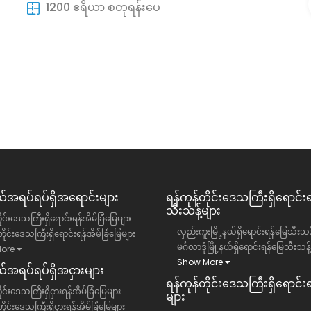
၀)ရပ်ကွက်
1200 ဧရိယာ စတုရန်းပေ
တာမွေမြို့နယ် ချမ်းသာ condo ခန်းအငှား
ဥက္ကလာပမြို့နယ်
ရန်ကုန်တိုင်းဒေသကြီး, တာမွေမြို့နယ်
ကွန်ဒို
13 ကျပ်(သိန်း)
အရပ်ရပ်ရှိအရောင်းများ
ရန်ကုန်တိုင်းဒေသကြီး​ရှိရောင်း
သီးသန့်များ
ိုင်းဒေသကြီးရှိရောင်းရန်အိမ်ခြံမြေများ
လှည်းကူးမြို့နယ်ရှိရောင်းရန်မြေသီးသန့
ိုင်းဒေသကြီးရှိရောင်းရန်အိမ်ခြံမြေများ
မင်္ဂလာဒုံမြို့နယ်ရှိရောင်းရန်မြေသီးသန့
ore
Show More
အရပ်ရပ်ရှိအငှားများ
ရန်ကုန်တိုင်းဒေသကြီး​ရှိရောင်းရန
ုင်းဒေသကြီးရှိငှားရန်အိမ်ခြံမြေများ
များ
ိုင်းဒေသကြီးရှိငှားရန်အိမ်ခြံမြေများ