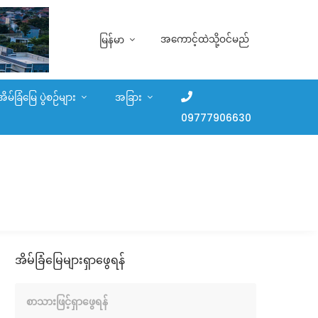
အကောင့်ထဲသို့ဝင်မည်
မြန်မာ
အိမ်ခြံမြေ ပွဲစဉ်များ
အခြား
09777906630
အိမ်ခြံမြေများရှာဖွေရန်
စာသားဖြင့်ရှာဖွေရန်