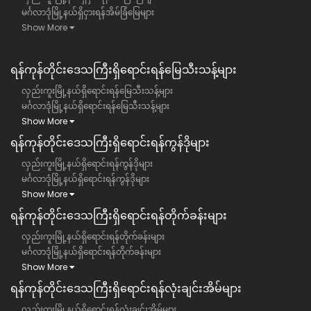
မင်္ဂလာဒုံမြို့နယ်ရှိငှားရန်အိမ်ခြံမြေများ
Show More
ရန်ကုန်တိုင်းဒေသကြီး​ရှိရောင်းရန်မြေသီးသန့်များ
လှည်းကူးမြို့နယ်ရှိရောင်းရန်မြေသီးသန့်များ
မင်္ဂလာဒုံမြို့နယ်ရှိရောင်းရန်မြေသီးသန့်များ
Show More
ရန်ကုန်တိုင်းဒေသကြီး​ရှိရောင်းရန်ကွန်ဒိုများ
လှည်းကူးမြို့နယ်ရှိရောင်းရန်ကွန်ဒိုများ
မင်္ဂလာဒုံမြို့နယ်ရှိရောင်းရန်ကွန်ဒိုများ
Show More
ရန်ကုန်တိုင်းဒေသကြီး​ရှိရောင်းရန်တိုက်ခန်းများ
လှည်းကူးမြို့နယ်ရှိရောင်းရန်တိုက်ခန်းများ
မင်္ဂလာဒုံမြို့နယ်ရှိရောင်းရန်တိုက်ခန်းများ
Show More
ရန်ကုန်တိုင်းဒေသကြီး​ရှိရောင်းရန်လုံးချင်းအိမ်များ
လှည်းကူးမြို့နယ်ရှိရောင်းရန်လုံးချင်းအိမ်များ