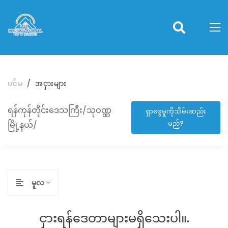
ပင်မ
အငှားများ
ရန်ကုန်တိုင်းဒေသကြီး/သုဝဏ္ဏ
ရှာဖွေမှုကိုသိမ်းဆည်း
မည်?
မြို့နယ်/
မူလ
ငှားရန်ဒေတာများမရှိသေးပါ။.