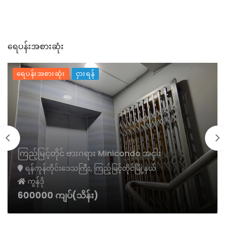
ရေပန်းအစားဆုံး
ရေပန်းအစားဆုံး
ငှားရန်
ကြည့်မြင့်တိုင် ဗားဂရား Minicondo အငှါး
ရန်ကုန်တိုင်းဒေသကြီး, ကြည့်မြင့်တိုင်မြို့နယ်
ကွန်ဒို
600000 ကျပ်(သိန်း)