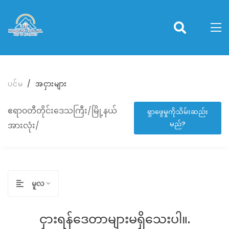
ပင်မ
အငှားများ
ဧရာ၀တီတိုင်းဒေသကြီး/မြို့နယ်
ရှာဖွေမှုကိုသိမ်းဆည်း
မည်?
အားလုံး/
မူလ
ငှားရန်ဒေတာများမရှိသေးပါ။.