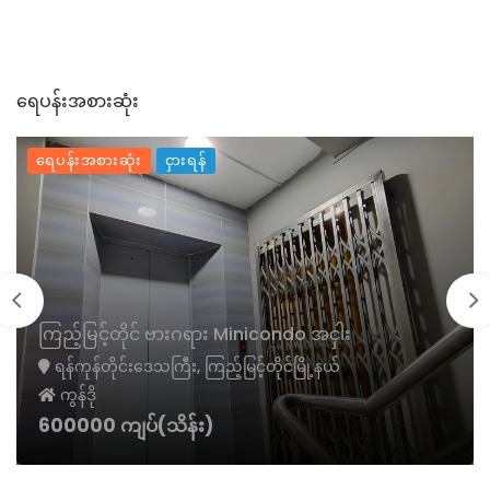
ရေပန်းအစားဆုံး
ရေပန်းအစားဆုံး
ငှားရန်
ကြည့်မြင့်တိုင် ဗားဂရား Minicondo အငှါး
ရန်ကုန်တိုင်းဒေသကြီး, ကြည့်မြင့်တိုင်မြို့နယ်
ကွန်ဒို
600000 ကျပ်(သိန်း)