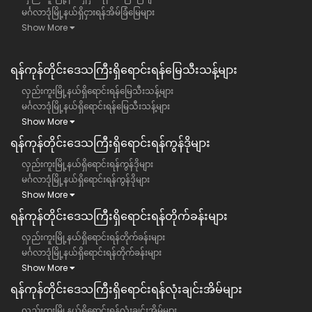
မင်္ဂလာဒုံမြို့နယ်ရှိငှားရန်အိမ်ခြံမြေများ
Show More
ရန်ကုန်တိုင်းဒေသကြီး​ရှိရောင်းရန်မြေသီးသန့်များ
လှည်းကူးမြို့နယ်ရှိရောင်းရန်မြေသီးသန့်များ
မင်္ဂလာဒုံမြို့နယ်ရှိရောင်းရန်မြေသီးသန့်များ
Show More
ရန်ကုန်တိုင်းဒေသကြီး​ရှိရောင်းရန်ကွန်ဒိုများ
လှည်းကူးမြို့နယ်ရှိရောင်းရန်ကွန်ဒိုများ
မင်္ဂလာဒုံမြို့နယ်ရှိရောင်းရန်ကွန်ဒိုများ
Show More
ရန်ကုန်တိုင်းဒေသကြီး​ရှိရောင်းရန်တိုက်ခန်းများ
လှည်းကူးမြို့နယ်ရှိရောင်းရန်တိုက်ခန်းများ
မင်္ဂလာဒုံမြို့နယ်ရှိရောင်းရန်တိုက်ခန်းများ
Show More
ရန်ကုန်တိုင်းဒေသကြီး​ရှိရောင်းရန်လုံးချင်းအိမ်များ
လှည်းကူးမြို့နယ်ရှိရောင်းရန်လုံးချင်းအိမ်များ