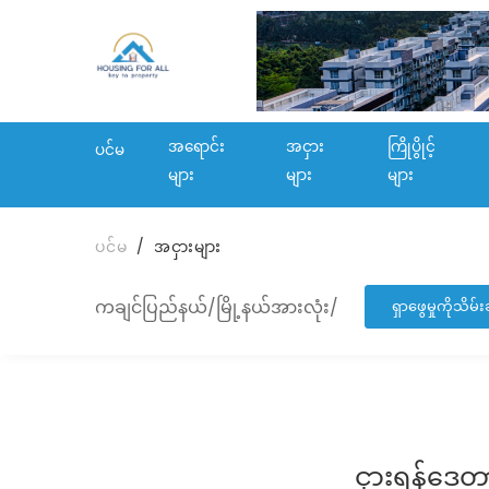
အရောင်း
အငှား
ကြိုပွိုင့်
ပင်မ
များ
များ
များ
ပင်မ
အငှားများ
ကချင်ပြည်နယ်/မြို့နယ်အားလုံး/
ရှာဖွေမှုကိုသိ
ငှားရန်ဒေတ