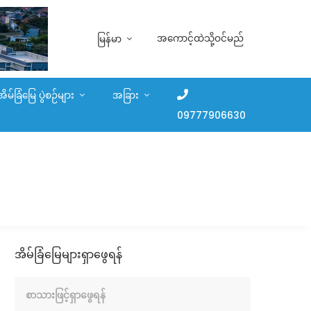
အကောင့်ထဲသို့ဝင်မည်
မြန်မာ
အိမ်ခြံမြေ ပွဲစဉ်များ
အခြား
09777906630
အိမ်ခြံမြေများရှာဖွေရန်
စာသားဖြင့်ရှာဖွေရန်