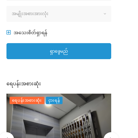
အိမ်အမျိုးအစား
အမျိုးအစားအားလုံး
အသေးစိတ်ရှာရန်
ရှာဖွေမည်
ရေပန်းအစားဆုံး
ရေပန်းအစားဆုံး
ငှားရန်
ရေပန်းအစာ