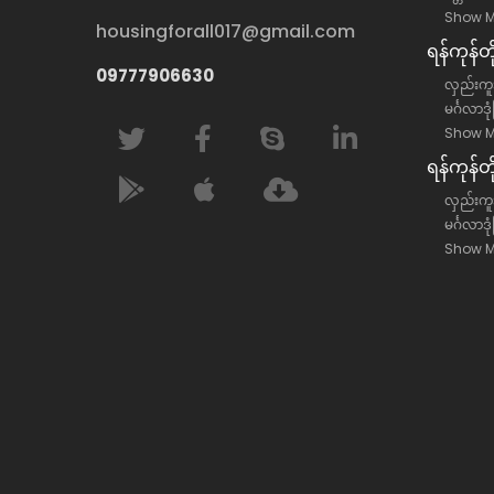
Show M
housingforall017@gmail.com
ရန်​ကုန်
09777906630
လှည်းကူး
မင်္ဂလာဒု
Show M
ရန်​ကုန်တ
လှည်းကူးမ
မင်္ဂလာဒု
Show M