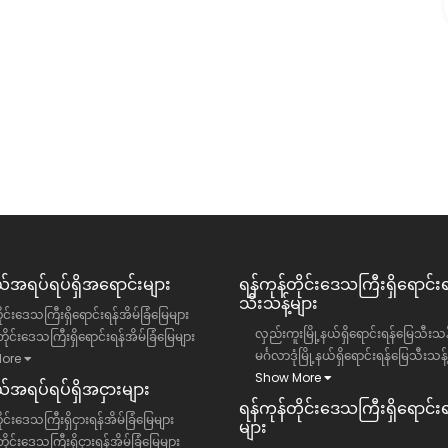
၀)ရပ်ကွက်
တာမွေမြို့နယ် ချမ်းသာ condo ခန်းအငှား
ဥက္ကလာပမြို့နယ်
ရန်ကုန်တိုင်းဒေသကြီး, တာမွေမြို့နယ်
ကွန်ဒို
13 ကျပ်(သိန်း)
အရပ်ရပ်ရှိအရောင်းများ
ရန်ကုန်တိုင်းဒေသကြီး​ရှိရောင်း
သီးသန့်များ
ိုင်းဒေသကြီးရှိရောင်းရန်အိမ်ခြံမြေများ
လှည်းကူးမြို့နယ်ရှိရောင်းရန်မြေသီးသန့
ိုင်းဒေသကြီးရှိရောင်းရန်အိမ်ခြံမြေများ
မင်္ဂလာဒုံမြို့နယ်ရှိရောင်းရန်မြေသီးသန့
ore
Show More
အရပ်ရပ်ရှိအငှားများ
ရန်ကုန်တိုင်းဒေသကြီး​ရှိရောင်းရန
ုင်းဒေသကြီးရှိငှားရန်အိမ်ခြံမြေများ
များ
ိုင်းဒေသကြီးရှိငှားရန်အိမ်ခြံမြေများ