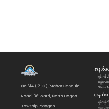
ု့နယ် အောင်ဇေယျလမ်းမပေါ်
တောင်ဥက္ကလာပမြို့နယ် (၁
ငှား
လုံးချင်းအိမ် အငှား
်းဒေသကြီး, ရန်ကင်းမြို့နယ်
ရန်ကုန်တိုင်းဒေသကြီး, တောင်
လုံးချင်းအိမ်
ိန်း)
35 ကျပ်(သိန်း)
အနယ်နယ်
ရန်ကုန်တ
မန္တလေးတ
No.614 ( 2-B ), Mahar Bandula
Show M
အနယ်နယ်
Road, 36 Ward, North Dagon
ရန်ကုန်တိ
Towship, Yangon.
မန္တလေးတ