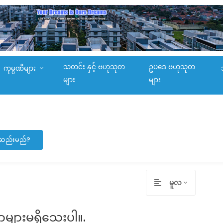
သတင်း နှင့် ဗဟုသုတ
ဥပဒေ ဗဟုသုတ
ကုမ္ပဏီများ
များ
များ
မ်းဆည်းမည်?
မူလ
ာများမရှိသေးပါ။.