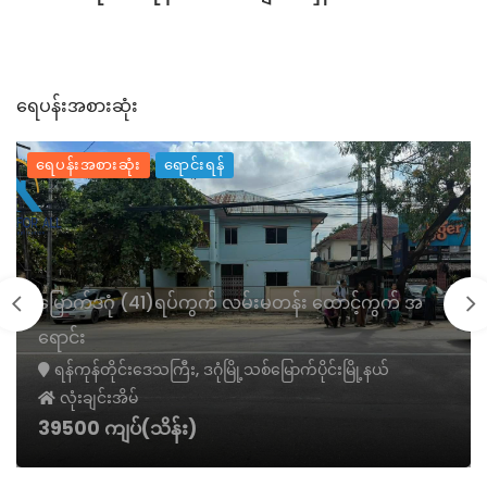
ရေပန်းအစားဆုံး
ရေပန်းအစားဆုံး
ရောင်းရန်
မြောက်ဒဂုံ (41)ရပ်ကွက် လမ်းမတန်း ထောင့်ကွက် အ
ရောင်း
ရန်ကုန်တိုင်းဒေသကြီး, ဒဂုံမြို့သစ်မြောက်ပိုင်းမြို့နယ်
လုံးချင်းအိမ်
39500 ကျပ်(သိန်း)