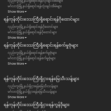
လှည်းကူးမြို့နယ်ရှိရောင်းရန်လုံးချင်းအိမ်များ
မင်္ဂလာဒုံမြို့နယ်ရှိရောင်းရန်လုံးချင်းအိမ်များ
Show More
ရန်ကုန်တိုင်းဒေသကြီး​ရှိရောင်းရန်ဂိုထောင်များ
လှည်းကူးမြို့နယ်ရှိရောင်းရန်ဂိုထောင်များ
မင်္ဂလာဒုံမြို့နယ်ရှိရောင်းရန်ဂိုထောင်များ
Show More
ရန်ကုန်တိုင်းဒေသကြီး​ရှိရောင်းရန်စက်မှုဇုံများ
လှည်းကူးမြို့နယ်ရှိရောင်းရန်စက်မှုဇုံများ
မင်္ဂလာဒုံမြို့နယ်ရှိရောင်းရန်စက်မှုဇုံများ
Show More
ရန်ကုန်တိုင်းဒေသကြီး​​ရှိငှားရန်မြေသီးသန့်များ
လှည်းကူးမြို့နယ်ရှိငှားရန်မြေသီးသန့်များ
မင်္ဂလာဒုံမြို့နယ်ရှိငှားရန်မြေသီးသန့်များ
Show More
ရန်ကုန်တိုင်းဒေသကြီး​​ရှိငှားရန်ကွန်ဒိုများ