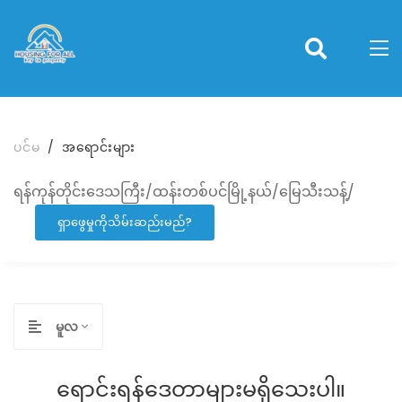
ပင်မ
အရောင်းများ
ရန်ကုန်တိုင်းဒေသကြီး/ထန်းတစ်ပင်မြို့နယ်/မြေသီးသန့်/
ရှာဖွေမှုကိုသိမ်းဆည်းမည်?
မူလ
ရောင်းရန်ဒေတာများမရှိသေးပါ။