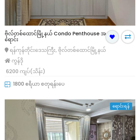
ဗိုလ်တစ်ထောင်မြို့နယ် Condo Penthouse အ
ရောင်း
ရန်ကုန်တိုင်းဒေသကြီး, ဗိုလ်တစ်ထောင်မြို့နယ်
ကွန်ဒို
6200 ကျပ်(သိန်း)
1800 ဧရိယာ စတုရန်းပေ
ရောင်းရန်