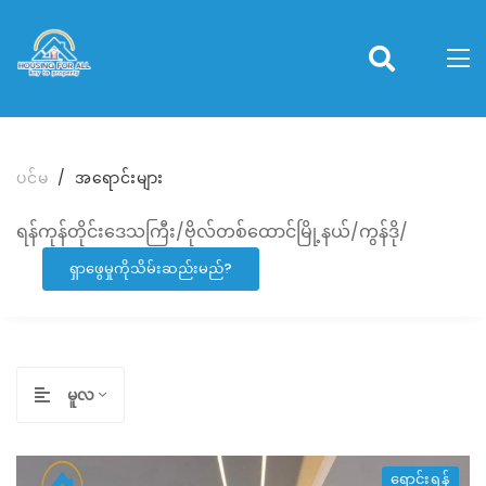
ပင်မ
အရောင်းများ
ရန်ကုန်တိုင်းဒေသကြီး/ဗိုလ်တစ်ထောင်မြို့နယ်/ကွန်ဒို/
ရှာဖွေမှုကိုသိမ်းဆည်းမည်?
မူလ
ရောင်းရန်