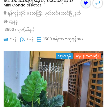
ဗိုလ်တစ်ထောင်မြို့နယ် ‌‌ဘိုကလေးဈေးနီးက
Mini Condo အရောင်း
ရန်ကုန်တိုင်းဒေသကြီး, ဗိုလ်တစ်ထောင်မြို့နယ်
ကွန်ဒို
3850 ကျပ်(သိန်း)
1500 ဧရိယာ စတုရန်းပေ
2 ခန်း
2 ခန်း
ရောင်းရန်
ရေပန်းအစားဆုံး