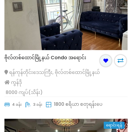
ဗိုလ်တစ်ထောင်မြို့နယ် Condo အရောင်း
ရန်ကုန်တိုင်းဒေသကြီး, ဗိုလ်တစ်ထောင်မြို့နယ်
ကွန်ဒို
8000 ကျပ်(သိန်း)
1800 ဧရိယာ စတုရန်းပေ
4 ခန်း
3 ခန်း
ရောင်းရန်