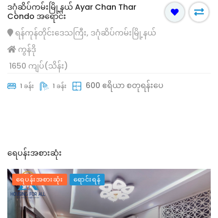
ဒဂုံဆိပ်ကမ်းမြို့နယ် Ayar Chan Thar
Condo အရောင်း
ရန်ကုန်တိုင်းဒေသကြီး, ဒဂုံဆိပ်ကမ်းမြို့နယ်
ကွန်ဒို
1650 ကျပ်(သိန်း)
600 ဧရိယာ စတုရန်းပေ
1 ခန်း
1 ခန်း
ရေပန်းအစားဆုံး
ရေပန်းအစားဆုံး
ရောင်းရန်