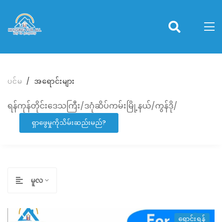
ပင်မ
အရောင်းများ
ရန်ကုန်တိုင်းဒေသကြီး/ဒဂုံဆိပ်ကမ်းမြို့နယ်/ကွန်ဒို/
ရှာဖွေမှုကိုသိမ်းဆည်းမည်?
မူလ
ရောင်းရန်