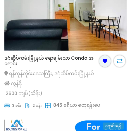
ဒဂုံဆိပ်ကမ်းမြို့နယ် ဧရာချမ်းသာ Condo အ
ရောင်း
ရန်ကုန်တိုင်းဒေသကြီး, ဒဂုံဆိပ်ကမ်းမြို့နယ်
ကွန်ဒို
2600 ကျပ်(သိန်း)
845 ဧရိယာ စတုရန်းပေ
3 ခန်း
2 ခန်း
ရောင်းရန်