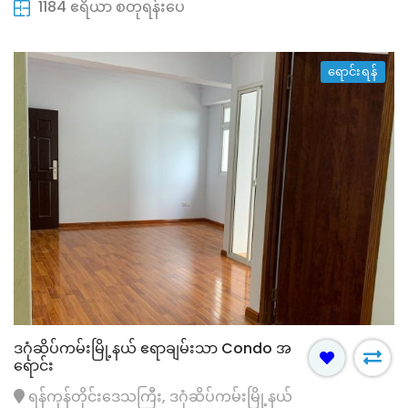
1184 ဧရိယာ စတုရန်းပေ
ရောင်းရန်
ဒဂုံဆိပ်ကမ်းမြို့နယ် ဧရာချမ်းသာ Condo အ
ရောင်း
ရန်ကုန်တိုင်းဒေသကြီး, ဒဂုံဆိပ်ကမ်းမြို့နယ်