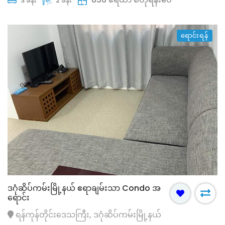
3 ခန်း
2 ခန်း
ရောင်းရန်
ဒဂုံဆိပ်ကမ်းမြို့နယ် ဧရာချမ်းသာ Condo အ
ရောင်း
ရန်ကုန်တိုင်းဒေသကြီး, ဒဂုံဆိပ်ကမ်းမြို့နယ်