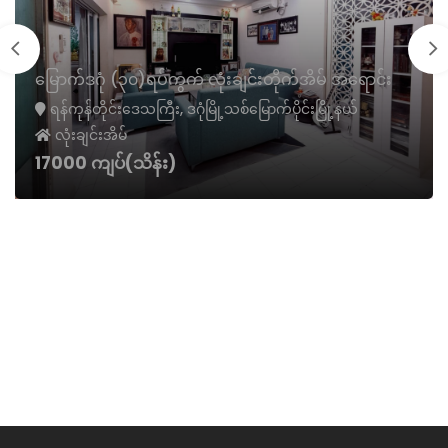
မြောက်ဒဂုံ (၃၀)ရပ်ကွက် လုံးချင်းတိုက်အိမ် အရောင်း
ရန်ကုန်တိုင်းဒေသကြီး, ဒဂုံမြို့သစ်မြောက်ပိုင်းမြို့နယ်
လုံးချင်းအိမ်
17000 ကျပ်(သိန်း)