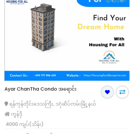
Ayar ChanTha Condo အရောင်း
ရန်ကုန်တိုင်းဒေသကြီး, ဒဂုံဆိပ်ကမ်းမြို့နယ်
ကွန်ဒို
4000 ကျပ်(သိန်း)