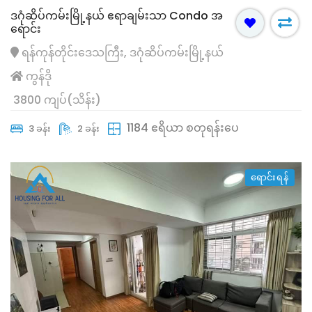
ဒဂုံဆိပ်ကမ်းမြို့နယ် ဧရာချမ်းသာ Condo အ
ရောင်း
ရန်ကုန်တိုင်းဒေသကြီး, ဒဂုံဆိပ်ကမ်းမြို့နယ်
ကွန်ဒို
3800 ကျပ်(သိန်း)
1184 ဧရိယာ စတုရန်းပေ
3 ခန်း
2 ခန်း
ရောင်းရန်