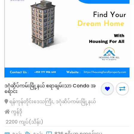
ဒဂုံဆိပ်ကမ်းမြို့နယ် ဧရာချမ်းသာ Condo အ
ရောင်း
ရန်ကုန်တိုင်းဒေသကြီး, ဒဂုံဆိပ်ကမ်းမြို့နယ်
ကွန်ဒို
2200 ကျပ်(သိန်း)
836 ဧရိယာ စတုရန်းပေ