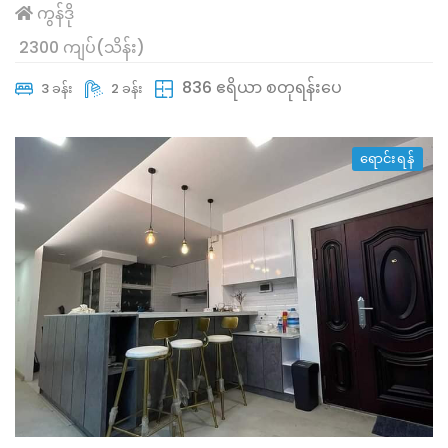
ကွန်ဒို
2300 ကျပ်(သိန်း)
836 ဧရိယာ စတုရန်းပေ
3 ခန်း
2 ခန်း
ရောင်းရန်