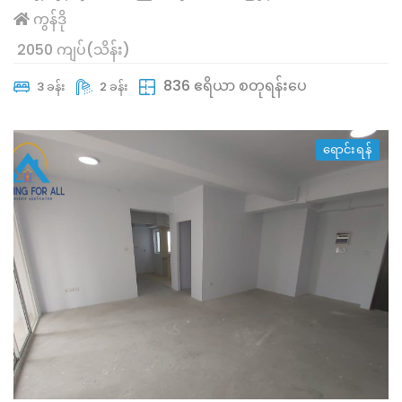
ကွန်ဒို
2050 ကျပ်(သိန်း)
836 ဧရိယာ စတုရန်းပေ
3 ခန်း
2 ခန်း
ရောင်းရန်