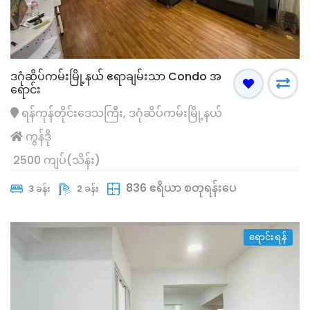
ဒဂုံဆိပ်ကမ်းမြို့နယ် ဧရာချမ်းသာ Condo အ
ရောင်း
ရန်ကုန်တိုင်းဒေသကြီး, ဒဂုံဆိပ်ကမ်းမြို့နယ်
ကွန်ဒို
2500 ကျပ်(သိန်း)
836 ဧရိယာ စတုရန်းပေ
3 ခန်း
2 ခန်း
ရောင်းရန်