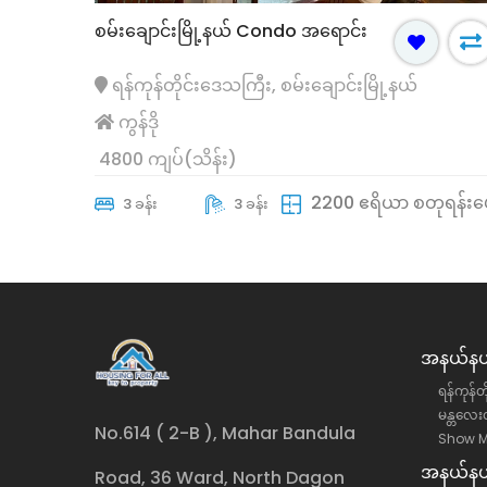
စမ်းချောင်းမြို့နယ် Condo အရောင်း
ရန်ကုန်တိုင်းဒေသကြီး, စမ်းချောင်းမြို့နယ်
ကွန်ဒို
4800 ကျပ်(သိန်း)
2200 ဧရိယာ စတုရန်းပ
3 ခန်း
3 ခန်း
အနယ်နယ်
ရန်ကုန်တ
မန္တလေးတ
No.614 ( 2-B ), Mahar Bandula
Show M
အနယ်နယ်
Road, 36 Ward, North Dagon