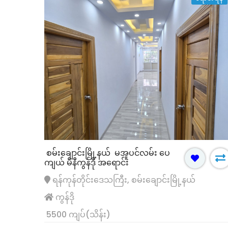
စမ်းချောင်းမြို့နယ် မအူပင်လမ်း ပေ
ကျယ် မီနီကွန်ဒို အရောင်း
ံး
ရောင်းရန်
ရေပန်းအစားဆုံး
ရောင်းရန်
ရန်ကုန်တိုင်းဒေသကြီး, စမ်းချောင်းမြို့နယ်
ကွန်ဒို
5500 ကျပ်(သိန်း)
(၄၀) ရပ်ကွက် လုံးချင်းအိမ် အ
မြောက်ဒဂုံ (41)ရပ်ကွက် လမ