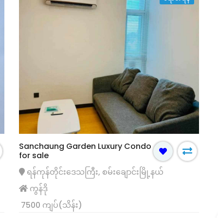
Sanchaung Garden Luxury Condo
for sale
ရေပန်းအစားဆုံး
ရောင်းရန်
ရန်ကုန်တိုင်းဒေသကြီး, စမ်းချောင်းမြို့နယ်
ကွန်ဒို
7500 ကျပ်(သိန်း)
်းမတန်း ထောင့်
မြောက်ဒဂုံ (၃၀)ရပ်ကွက် လုံးချင်းတိုက်အိမ်