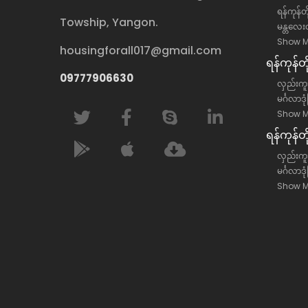
ရန်ကုန်တိ
Towship, Yangon.
မန္တလေးတ
Show M
housingforall017@gmail.com
ရန်​ကုန်
09777906630
လှည်းကူး
မင်္ဂလာဒု
Show M
ရန်​ကုန်တ
လှည်းကူးမ
မင်္ဂလာဒု
Show M