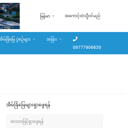
အကောင့်ထဲသို့ဝင်မည်
မြန်မာ
အိမ်ခြံမြေ ပွဲစဉ်များ
အခြား
09777906630
အိမ်ခြံမြေများရှာဖွေရန်
စာသားဖြင့်ရှာဖွေရန်