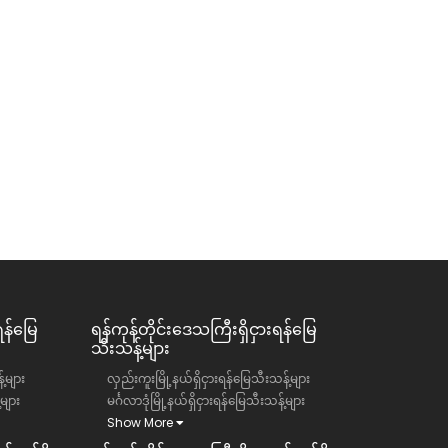
ရန်မြေ
ရန်ကုန်တိုင်းဒေသကြီး​​ရှိငှားရန်မြေ
သီးသန့်များ
်များ
လှည်းကူးမြို့နယ်ရှိငှားရန်မြေသီးသန့်များ
်များ
မင်္ဂလာဒုံမြို့နယ်ရှိငှားရန်မြေသီးသန့်များ
Show More