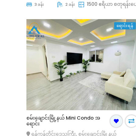
ကွက် အရောင်း
1500 ဧရိယာ စတုရန်းပ
3 ခန်း
2 ခန်း
းဒေသကြီး, ဒဂုံမြို့သစ်မြောက်ပိုင်း
ရန်ကုန်တိုင်းဒေသကြီး, ဒဂုံမြို
မြို့နယ်
ရောင်းရန်
မ်
လုံးချင်းအိမ်
်(သိန်း)
39500 ကျပ်(သိန်း)
စမ်းချောင်းမြို့နယ် Mini Condo အ
ရောင်း
ရန်ကုန်တိုင်းဒေသကြီး, စမ်းချောင်းမြို့နယ်