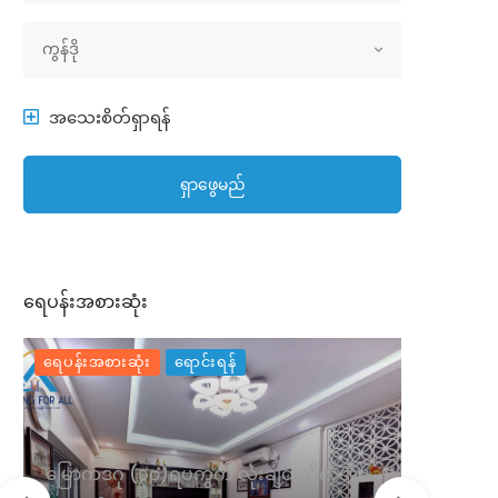
အိမ်အမျိုးအစား
ကွန်ဒို
အသေးစိတ်ရှာရန်
ရှာဖွေမည်
ရေပန်းအစားဆုံး
ရေပန်းအစားဆုံး
ရောင်းရန်
ရေပန်းအစာ
မြောက်ဒဂုံ (၃၇)ရပ်ကွက် လုံးချင်းအိမအ