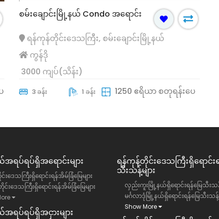
စမ်းချောင်းမြို့နယ် Condo အရောင်း
ရန်ကုန်တိုင်းဒေသကြီး, စမ်းချောင်းမြို့နယ်
ကွန်ဒို
3000 ကျပ်(သိန်း)
ေ
1250 ဧရိယာ စတုရန်းပေ
3 ခန်း
1 ခန်း
အရပ်ရပ်ရှိအရောင်းများ
ရန်ကုန်တိုင်းဒေသကြီး​ရှိရောင်း
သီးသန့်များ
ိုင်းဒေသကြီးရှိရောင်းရန်အိမ်ခြံမြေများ
လှည်းကူးမြို့နယ်ရှိရောင်းရန်မြေသီးသန့
ိုင်းဒေသကြီးရှိရောင်းရန်အိမ်ခြံမြေများ
မင်္ဂလာဒုံမြို့နယ်ရှိရောင်းရန်မြေသီးသန့
ore
Show More
အရပ်ရပ်ရှိအငှားများ