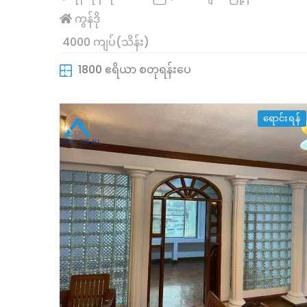
ကွန်ဒို
4000 ကျပ်(သိန်း)
1800 ဧရိယာ စတုရန်းပေ
ရောင်းရန်