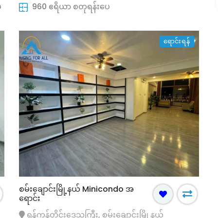
အရောင်း
ေ
960 ဧရိယာ စတုရန်းပေ
့သစ်မြောက်ပိုင်း
ရန်ကုန်တိုင်းဒေသကြီး, ဒဂုံမြို့သစ်မြောက်ပိုင်း
မြို့နယ်
ရောင်းရန်
လုံးချင်းအိမ်
17000 ကျပ်(သိန်း)
စမ်းချောင်းမြို့နယ် Minicondo အ
ရောင်း
ရန်ကုန်တိုင်းဒေသကြီး, စမ်းချောင်းမြို့နယ်