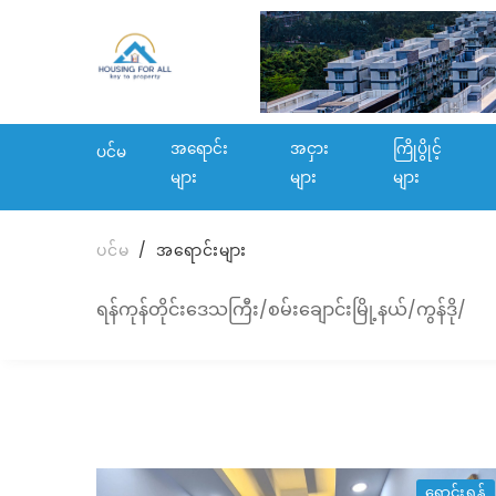
အရောင်း
အငှား
ကြိုပွိုင့်
ပင်မ
များ
များ
များ
ပင်မ
အရောင်းများ
ရန်ကုန်တိုင်းဒေသကြီး/စမ်းချောင်းမြို့နယ်/ကွန်ဒို/
ရောင်းရန်