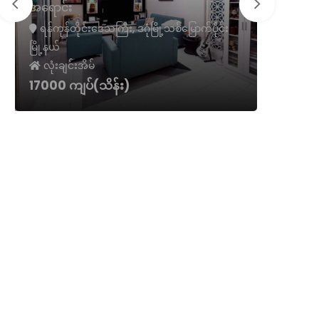
လှိုင်သာ
ရောင်း
လုံးချင်း
ရန်ကုန်တိုင်းဒေသကြီး, ဒဂုံမြို့သစ်မြောက်ပိုင်း
မြို့နယ်
ရန်ကုန်တ
လုံးချင်းအိမ်
လုံးချင်
39000 ကျပ်(သိန်း)
19500 ကျ