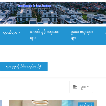
သတင်း နှင့် ဗဟုသုတ
ဥပဒေ ဗဟုသုတ
ကုမ္ပဏီများ
များ
များ
ရှာဖွေမှုကိုသိမ်းဆည်းမည်?
မူလ
ရောင်းရန်