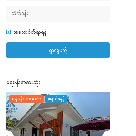
အိမ်အမျိုးအစား
တိုက်ခန်း
အသေးစိတ်ရှာရန်
ရှာဖွေမည်
ရေပန်းအစားဆုံး
ရေပန်းအစားဆုံး
ရောင်းရန်
ရေပန်းအစာ