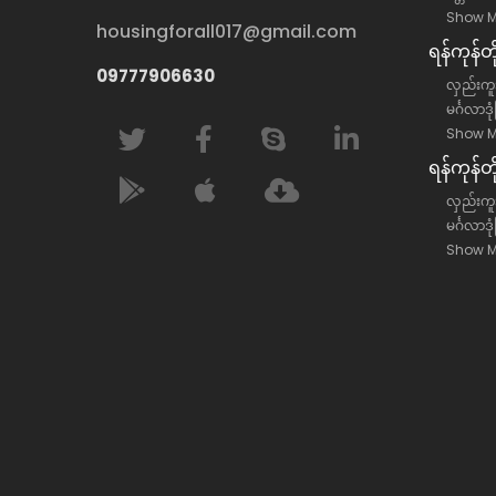
Show M
housingforall017@gmail.com
ရန်​ကုန်
09777906630
လှည်းကူး
မင်္ဂလာဒု
Show M
ရန်​ကုန်တ
လှည်းကူးမ
မင်္ဂလာဒု
Show M