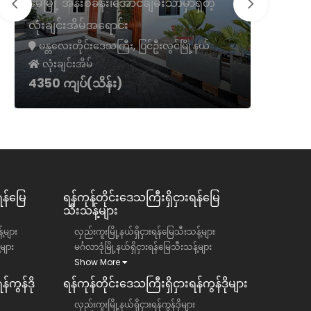
မေမြို့ အနီးစခန်း၊အောင်ချမ်းသာမှာရှိတဲ့
လုံးချင်းအိမ်အရောင်း
မရမ်းကုန်
မန္တလေးတိုင်းဒေသကြီး, ပြင်ဦးလွင်မြို့နယ်
ရန်ကုန်တိ
လုံးချင်းအိမ်
လုံးချင်
4350 ကျပ်(သိန်း)
50000 က
ရန်မြေ
ရန်ကုန်တိုင်းဒေသကြီး​​ရှိငှားရန်မြေ
သီးသန့်များ
်များ
လှည်းကူးမြို့နယ်ရှိငှားရန်မြေသီးသန့်များ
်များ
မင်္ဂလာဒုံမြို့နယ်ရှိငှားရန်မြေသီးသန့်များ
Show More
်ကွန်ဒို
ရန်ကုန်တိုင်းဒေသကြီး​​ရှိငှားရန်ကွန်ဒိုများ
လှည်းကူးမြို့နယ်ရှိငှားရန်ကွန်ဒိုများ