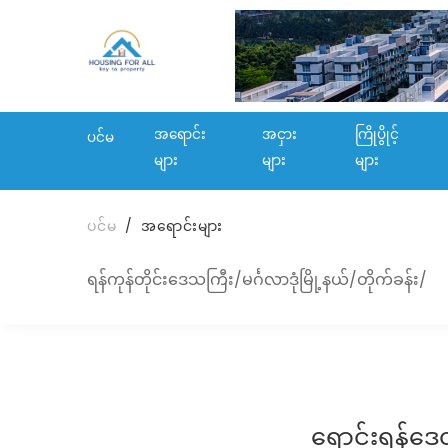
အရောင်း
အငှား
ကြိုပွိုင့်
ပင်မ
များ
များ
များ
ပင်မ
အရောင်းများ
ရန်ကုန်တိုင်းဒေသကြီး/မင်္ဂလာဒုံမြို့နယ်/တိုက်ခန်း/
ရောင်းရန်ဒေ