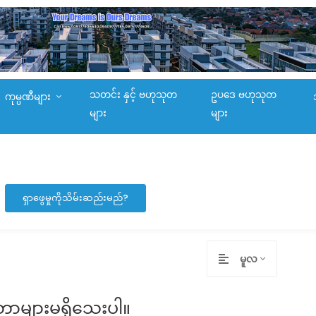
သတင်း နှင့် ဗဟုသုတ
ဥပဒေ ဗဟုသုတ
ကုမ္ပဏီများ
များ
များ
ရှာဖွေမှုကိုသိမ်းဆည်းမည်?
မူလ
တာများမရှိသေးပါ။