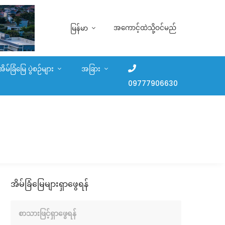
အကောင့်ထဲသို့ဝင်မည်
မြန်မာ
အိမ်ခြံမြေ ပွဲစဉ်များ
အခြား
09777906630
အိမ်ခြံမြေများရှာဖွေရန်
စာသားဖြင့်ရှာဖွေရန်