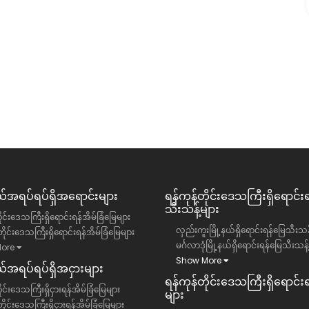
ရောင်း
ရန်ကုန်တိုင်းဒေသကြီး, ဒဂုံမြို့သစ်မြောက်ပိုင်း
မြို့နယ်
လုံးချင်းအိမ်
29500 ကျပ်(သိန်း)
အရပ်ရပ်ရှိအရောင်းများ
ရန်ကုန်တိုင်းဒေသကြီး​ရှိရောင်း
သီးသန့်များ
ိုင်းဒေသကြီးရှိရောင်းရန်အိမ်ခြံမြေများ
လှည်းကူးမြို့နယ်ရှိရောင်းရန်မြေသီးသန့
ိုင်းဒေသကြီးရှိရောင်းရန်အိမ်ခြံမြေများ
မင်္ဂလာဒုံမြို့နယ်ရှိရောင်းရန်မြေသီးသန့
ore
Show More
အရပ်ရပ်ရှိအငှားများ
ရန်ကုန်တိုင်းဒေသကြီး​ရှိရောင်းရန
ုင်းဒေသကြီးရှိငှားရန်အိမ်ခြံမြေများ
များ
ိုင်းဒေသကြီးရှိငှားရန်အိမ်ခြံမြေများ