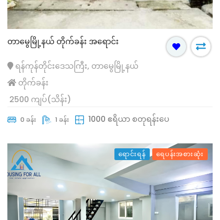
တာမွေမြို့နယ် တိုက်ခန်း အရောင်း
ရန်ကုန်တိုင်းဒေသကြီး, တာမွေမြို့နယ်
တိုက်ခန်း
2500 ကျပ်(သိန်း)
1000 ဧရိယာ စတုရန်းပေ
0 ခန်း
1 ခန်း
ရောင်းရန်
ရေပန်းအစားဆုံး