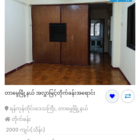
တာမွေမြို့နယ် အလွှာမြင့်တိုက်ခန်းအရောင်း
ရန်ကုန်တိုင်းဒေသကြီး, တာမွေမြို့နယ်
တိုက်ခန်း
2000 ကျပ်(သိန်း)