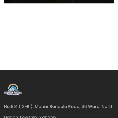
No.614 ( 2-B ), Mahar Bandula Road, 36 Ward, North
Dagon Towship, Yangon.