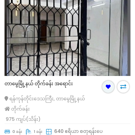
တာမွေမြို့နယ် တိုက်ခန်း အရောင်း
ရန်ကုန်တိုင်းဒေသကြီး, တာမွေမြို့နယ်
တိုက်ခန်း
975 ကျပ်(သိန်း)
640 ဧရိယာ စတုရန်းပေ
0 ခန်း
1 ခန်း