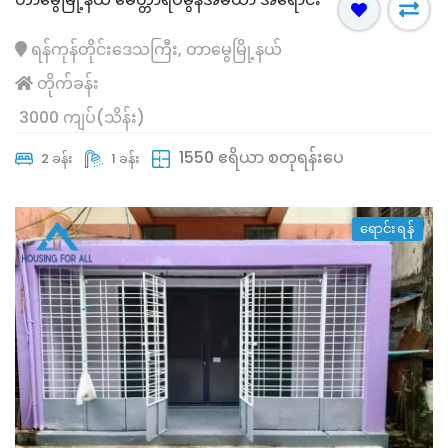
ရန်ကုန်တိုင်းဒေသကြီး, တာမွေမြို့နယ်
တိုက်ခန်း
3000 ကျပ်(သိန်း)
1550 ဧရိယာ စတုရန်းပေ
2 ခန်း
1 ခန်း
ရောင်းရန်