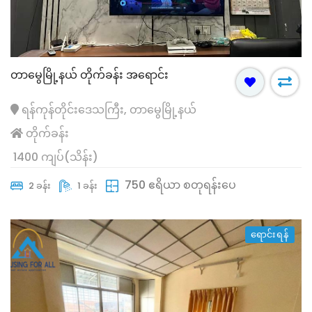
တာမွေမြို့နယ် တိုက်ခန်း အရောင်း
ရန်ကုန်တိုင်းဒေသကြီး, တာမွေမြို့နယ်
တိုက်ခန်း
1400 ကျပ်(သိန်း)
750 ဧရိယာ စတုရန်းပေ
2 ခန်း
1 ခန်း
ရောင်းရန်