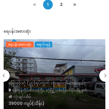
1
2
ရေပန်းအစားဆုံး
ရေပန်းအစားဆုံး
ရောင်းရန်
မြောက်ဒဂုံ (၃၇)ရပ်ကွက် လုံးချင်းအိမအရောင်း
ရန်ကုန်တိုင်းဒေသကြီး, ဒဂုံမြို့သစ်မြောက်ပိုင်းမြို့နယ်
လုံးချင်းအိမ်
39000 ကျပ်(သိန်း)