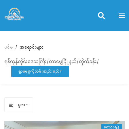
ပင်မ
အရောင်းများ
ရန်ကုန်တိုင်းဒေသကြီး/တာမွေမြို့နယ်/တိုက်ခန်း/
ရှာဖွေမှုကိုသိမ်းဆည်းမည်?
မူလ
ရောင်းရန်