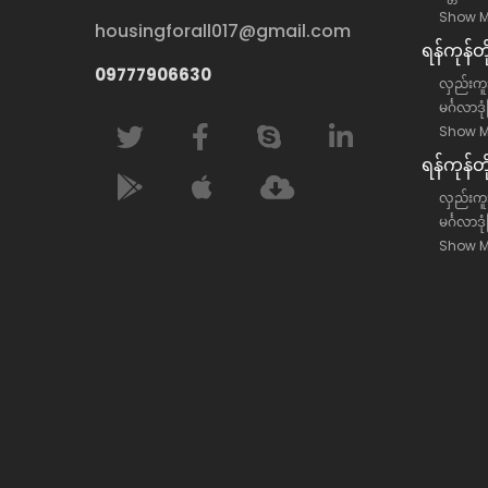
Show M
housingforall017@gmail.com
ရန်​ကုန်
09777906630
လှည်းကူး
မင်္ဂလာဒု
Show M
ရန်​ကုန်တ
လှည်းကူးမ
မင်္ဂလာဒု
Show M