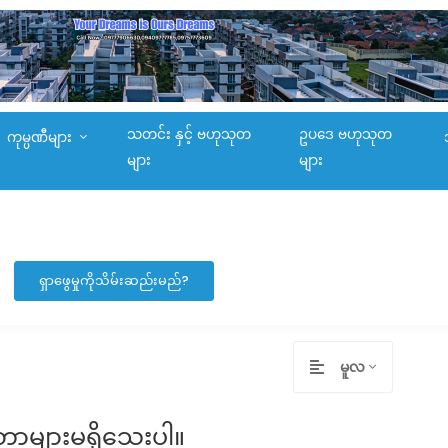
သတင်း နှင့် ဗဟုသုတ
ဥပဒေ ဗဟုသုတ
ကုမ္ပဏီများ
များ
များ
ရှာဖွေမှုကိုသိမ်းဆည်းမည်?
မူလ
တာများမရှိသေးပါ။