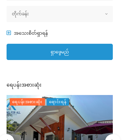
အိမ်အမျိုးအစား
တိုက်ခန်း
အသေးစိတ်ရှာရန်
ရှာဖွေမည်
ရေပန်းအစားဆုံး
ရေပန်းအစားဆုံး
ရောင်းရန်
ရေပန်းအစာ