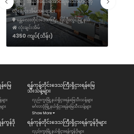
မေမြို့ အနီးစခန်း၊အောင်ချမ်းသာမှာရှိတဲ့
လုံးချင်းအိမ်အရောင်း
မရမ်းကုန်
မန္တလေးတိုင်းဒေသကြီး, ပြင်ဦးလွင်မြို့နယ်
ရန်ကုန်တိ
လုံးချင်းအိမ်
လုံးချင်
4350 ကျပ်(သိန်း)
50000 က
ရန်မြေ
ရန်ကုန်တိုင်းဒေသကြီး​​ရှိငှားရန်မြေ
သီးသန့်များ
်များ
လှည်းကူးမြို့နယ်ရှိငှားရန်မြေသီးသန့်များ
်များ
မင်္ဂလာဒုံမြို့နယ်ရှိငှားရန်မြေသီးသန့်များ
Show More
်ကွန်ဒို
ရန်ကုန်တိုင်းဒေသကြီး​​ရှိငှားရန်ကွန်ဒိုများ
လှည်းကူးမြို့နယ်ရှိငှားရန်ကွန်ဒိုများ