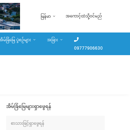
အကောင့်ထဲသို့ဝင်မည်
မြန်မာ
အိမ်ခြံမြေ ပွဲစဉ်များ
အခြား
09777906630
အိမ်ခြံမြေများရှာဖွေရန်
စာသားဖြင့်ရှာဖွေရန်