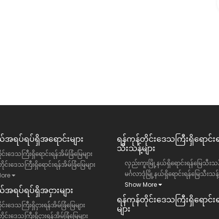
ရောင်း
ရန်ကုန်တိုင်းဒေသကြီး, ဒဂုံမြို့သစ်မြောက်ပိုင်း
မြို့နယ်
လုံးချင်းအိမ်
29500 ကျပ်(သိန်း)
အရပ်ရပ်ရှိအရောင်းများ
ရန်ကုန်တိုင်းဒေသကြီး​ရှိရောင်း
သီးသန့်များ
ိုင်းဒေသကြီးရှိရောင်းရန်အိမ်ခြံမြေများ
လှည်းကူးမြို့နယ်ရှိရောင်းရန်မြေသီးသန့
ိုင်းဒေသကြီးရှိရောင်းရန်အိမ်ခြံမြေများ
မင်္ဂလာဒုံမြို့နယ်ရှိရောင်းရန်မြေသီးသန့
ore
Show More
အရပ်ရပ်ရှိအငှားများ
ရန်ကုန်တိုင်းဒေသကြီး​ရှိရောင်းရန
ုင်းဒေသကြီးရှိငှားရန်အိမ်ခြံမြေများ
များ
ိုင်းဒေသကြီးရှိငှားရန်အိမ်ခြံမြေများ