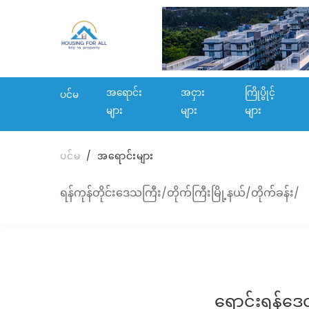
အရောင်း
အငှား
ကြိုပွိုင့်
ပင်မ
များ
များ
များ
ပင်မ
အရောင်းများ
ရန်ကုန်တိုင်းဒေသကြီး/တိုက်ကြီးမြို့နယ်/တိုက်ခန်း/
ရောင်းရန်ဒေ