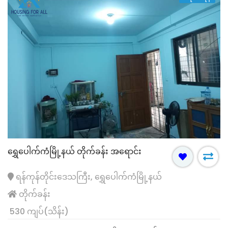
ရွှေပေါက်ကံမြို့နယ် တိုက်ခန်း အရောင်း
ရန်ကုန်တိုင်းဒေသကြီး, ရွှေပေါက်ကံမြို့နယ်
တိုက်ခန်း
530 ကျပ်(သိန်း)