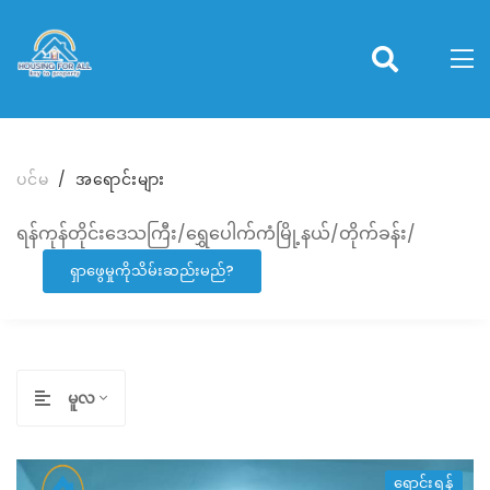
ပင်မ
အရောင်းများ
ရန်ကုန်တိုင်းဒေသကြီး/ရွှေပေါက်ကံမြို့နယ်/တိုက်ခန်း/
ရှာဖွေမှုကိုသိမ်းဆည်းမည်?
မူလ
ရောင်းရန်