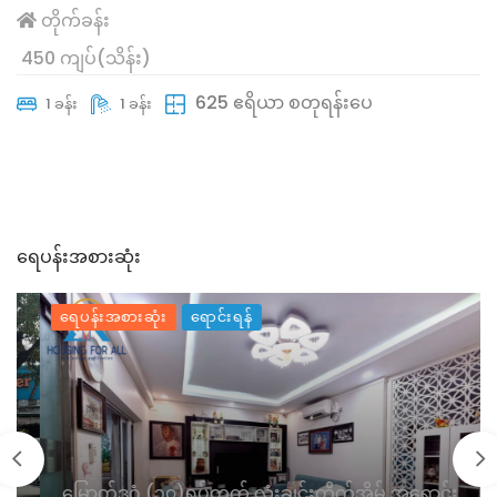
တိုက်ခန်း
450 ကျပ်(သိန်း)
625 ဧရိယာ စတုရန်းပေ
1 ခန်း
1 ခန်း
ရေပန်းအစားဆုံး
ရေပန်းအစားဆုံး
ရောင်းရန်
မြောက်ဒဂုံ (၃၀)ရပ်ကွက် လုံးချင်းတိုက်အိမ် အရောင်း