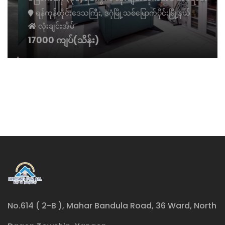
ရန်ကုန်တိုင်းဒေသကြီး, ဒဂုံမြို့သစ်မြောက်ပိုင်းမြို့နယ်
လုံးချင်းအိမ်
17000 ကျပ်(သိန်း)
No.614 ( 2-B ), Mahar Bandula Road, 36 Ward, North