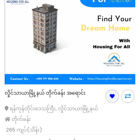
လှိုင်သာယာမြို့နယ် တိုက်ခန်း အရောင်း
ရန်ကုန်တိုင်းဒေသကြီး, လှိုင်သာယာမြို့နယ်
တိုက်ခန်း
265 ကျပ်(သိန်း)