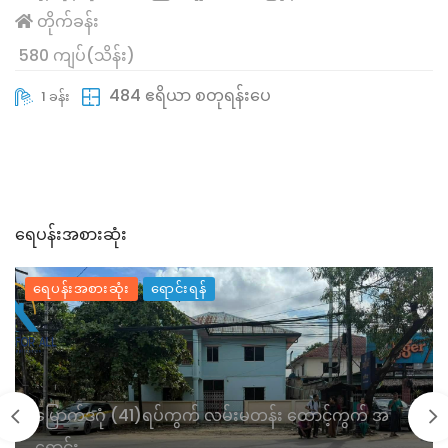
တိုက်ခန်း
580 ကျပ်(သိန်း)
484 ဧရိယာ စတုရန်းပေ
1 ခန်း
ရေပန်းအစားဆုံး
ရေပန်းအစားဆုံး
ရောင်းရန်
မြောက်ဒဂုံ (၃၀)ရပ်ကွက် လုံးချင်းတိုက်အိမ် အရောင်း