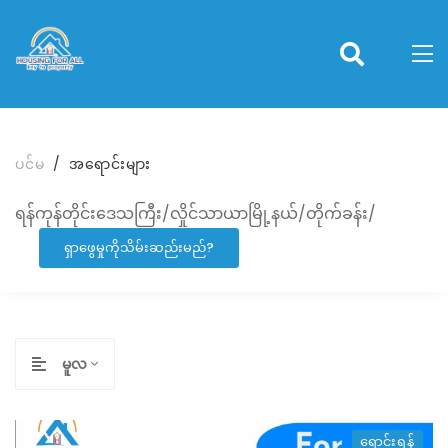
ပင်မ
အရောင်းများ
ရန်ကုန်တိုင်းဒေသကြီး/လှိုင်သာယာမြို့နယ်/တိုက်ခန်း/
ရှာဖွေမှုကိုသိမ်းဆည်းမည်?
မူလ
ရောင်းရန်