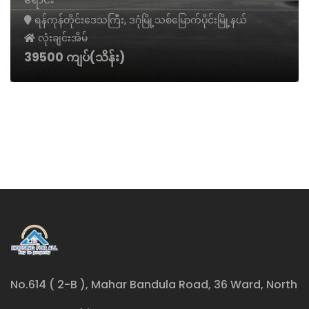
ရန်ကုန်တိုင်းဒေသကြီး, ဒဂုံမြို့သစ်မြောက်ပိုင်းမြို့နယ်
လုံးချင်းအိမ်
17000 ကျပ်(သိန်း)
No.614 ( 2-B ), Mahar Bandula Road, 36 Ward, North