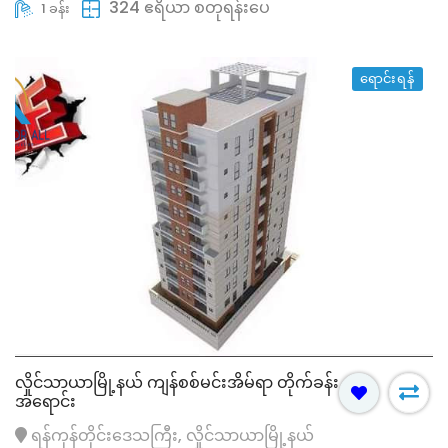
324 ဧရိယာ စတုရန်းပေ
1 ခန်း
ရောင်းရန်
လှိုင်သာယာမြို့နယ် ကျန်စစ်မင်းအိမ်ရာ တိုက်ခန်း
အရောင်း
ရန်ကုန်တိုင်းဒေသကြီး, လှိုင်သာယာမြို့နယ်