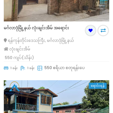
မင်္ဂလာဒုံမြို့နယ် လုံးချင်းအိမ် အရောင်း
ရန်ကုန်တိုင်းဒေသကြီး, မင်္ဂလာဒုံမြို့နယ်
လုံးချင်းအိမ်
550 ကျပ်(သိန်း)
550 ဧရိယာ စတုရန်းပေ
1 ခန်း
1 ခန်း
ရောင်းရန်