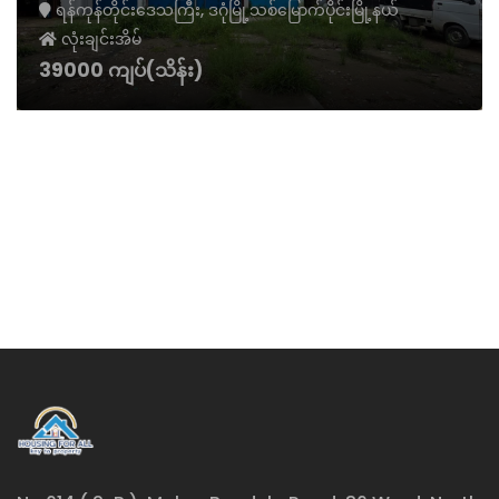
ရန်ကုန်တိုင်းဒေသကြီး, ဒဂုံမြို့သစ်မြောက်ပိုင်းမြို့နယ်
လုံးချင်းအိမ်
39000 ကျပ်(သိန်း)