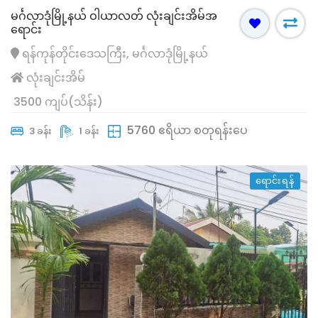
မင်္ဂလာဒုံမြို့နယ် ဝါယာလတ် လုံးချင်းအိမ်အ
ရောင်း
ရန်ကုန်တိုင်းဒေသကြီး, မင်္ဂလာဒုံမြို့နယ်
လုံးချင်းအိမ်
3500 ကျပ်(သိန်း)
5760 ဧရိယာ စတုရန်းပေ
3 ခန်း
1 ခန်း
ရောင်းရန်