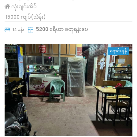
လုံးချင်းအိမ်
15000 ကျပ်(သိန်း)
5200 ဧရိယာ စတုရန်းပေ
14 ခန်း
ရောင်းရန်