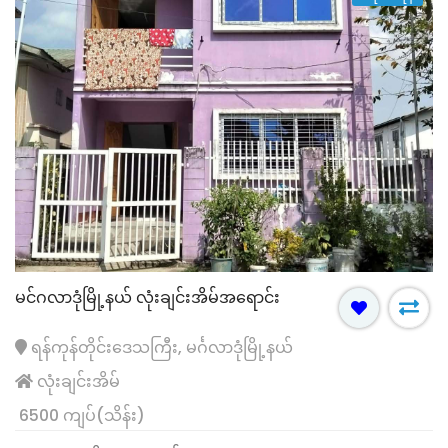
မင်ဂလာဒုံမြို့နယ် လုံးချင်းအိမ်အရောင်း
ရန်ကုန်တိုင်းဒေသကြီး, မင်္ဂလာဒုံမြို့နယ်
လုံးချင်းအိမ်
6500 ကျပ်(သိန်း)