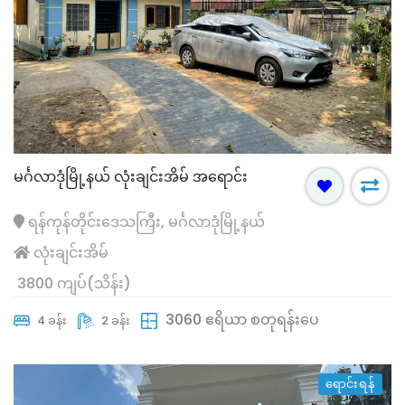
မင်္ဂလာဒုံမြို့နယ် လုံးချင်းအိမ် အရောင်း
ရန်ကုန်တိုင်းဒေသကြီး, မင်္ဂလာဒုံမြို့နယ်
လုံးချင်းအိမ်
3800 ကျပ်(သိန်း)
3060 ဧရိယာ စတုရန်းပေ
4 ခန်း
2 ခန်း
ရောင်းရန်