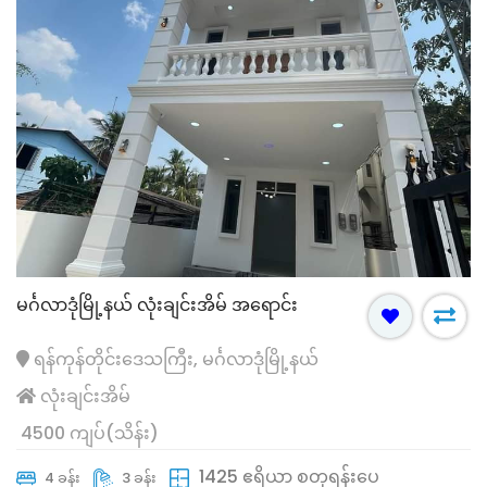
မင်္ဂလာဒုံမြို့နယ် လုံးချင်းအိမ် အရောင်း
ရန်ကုန်တိုင်းဒေသကြီး, မင်္ဂလာဒုံမြို့နယ်
လုံးချင်းအိမ်
4500 ကျပ်(သိန်း)
1425 ဧရိယာ စတုရန်းပေ
4 ခန်း
3 ခန်း