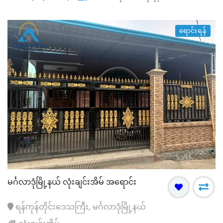
ရောင်းရန်
မင်္ဂလာဒုံမြို့နယ် လုံးချင်းအိမ် အရောင်း
ရန်ကုန်တိုင်းဒေသကြီး, မင်္ဂလာဒုံမြို့နယ်