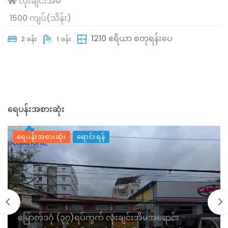
လုံးချင်းအိမ်
1500 ကျပ်(သိန်း)
1210 ဧရိယာ စတုရန်းပေ
2 ခန်း
1 ခန်း
ရေပန်းအစားဆုံး
ရေပန်းအစားဆုံး
ရောင်းရန်
မြောက်ဒဂုံ (၃၇)ရပ်ကွက် လုံးချင်းအိမအရောင်း