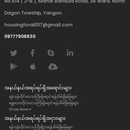
No.614 ( 2-B ), Mahar Bandula Road, 36 Ward, North
Dagon Towship, Yangon.
housingforall017@gmail.com
09777906630
အနယ်နယ်အရပ်ရပ်ရှိအရောင်းများ
ရန်ကုန်တိုင်းဒေသကြီးရှိရောင်းရန်အိမ်ခြံမြေများ
မန္တလေးတိုင်းဒေသကြီးရှိရောင်းရန်အိမ်ခြံမြေများ
Show More
အနယ်နယ်အရပ်ရပ်ရှိအငှားများ
ရန်ကုန်တိုင်းဒေသကြီးရှိငှားရန်အိမ်ခြံမြေများ