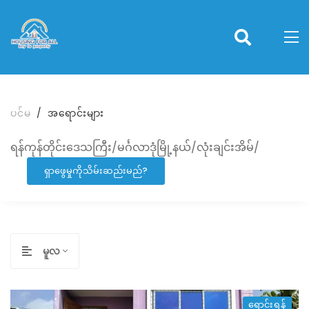
ပင်မ
အရောင်းများ
ရန်ကုန်တိုင်းဒေသကြီး/မင်္ဂလာဒုံမြို့နယ်/လုံးချင်းအိမ်/
ရှာဖွေမှုကိုသိမ်းဆည်းမည်?
မူလ
ရောင်းရန်