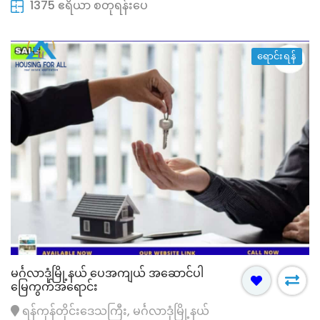
1375 ဧရိယာ စတုရန်းပေ
ရောင်းရန်
မင်္ဂလာဒုံမြို့နယ် ပေအကျယ် အဆောင်ပါ
မြေကွက်အရောင်း
ရန်ကုန်တိုင်းဒေသကြီး, မင်္ဂလာဒုံမြို့နယ်