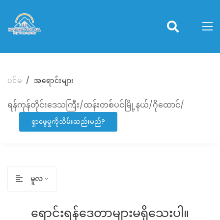
ပင်မ
အရောင်းများ
ရန်ကုန်တိုင်းဒေသကြီး/ထန်းတစ်ပင်မြို့နယ်/ဂိုထောင်/
ရှာဖွေမှုကိုသိမ်းဆည်းမည်?
မူလ
ရောင်းရန်ဒေတာများမရှိသေးပါ။