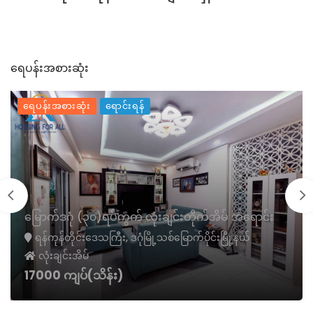
ရေပန်းအစားဆုံး
ရေပန်းအစားဆုံး
ရောင်းရန်
မြောက်ဒဂုံ (၃၀)ရပ်ကွက် လုံးချင်းတိုက်အိမ် အရောင်း
ရန်ကုန်တိုင်းဒေသကြီး, ဒဂုံမြို့သစ်မြောက်ပိုင်းမြို့နယ်
လုံးချင်းအိမ်
17000 ကျပ်(သိန်း)