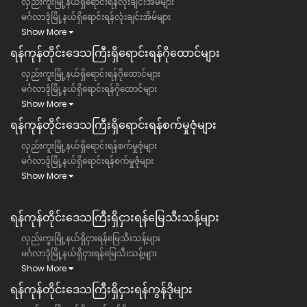
လှည်းကူးမြို့နယ်ရှိရောင်းရန်လုံးချင်းအိမ်များ
မင်္ဂလာဒုံမြို့နယ်ရှိရောင်းရန်လုံးချင်းအိမ်များ
Show More
ရန်ကုန်တိုင်းဒေသကြီး​ရှိရောင်းရန်ဂိုထောင်များ
လှည်းကူးမြို့နယ်ရှိရောင်းရန်ဂိုထောင်များ
မင်္ဂလာဒုံမြို့နယ်ရှိရောင်းရန်ဂိုထောင်များ
Show More
ရန်ကုန်တိုင်းဒေသကြီး​ရှိရောင်းရန်စက်မှုဇုံများ
လှည်းကူးမြို့နယ်ရှိရောင်းရန်စက်မှုဇုံများ
မင်္ဂလာဒုံမြို့နယ်ရှိရောင်းရန်စက်မှုဇုံများ
Show More
ရန်ကုန်တိုင်းဒေသကြီး​​ရှိငှားရန်မြေသီးသန့်များ
လှည်းကူးမြို့နယ်ရှိငှားရန်မြေသီးသန့်များ
မင်္ဂလာဒုံမြို့နယ်ရှိငှားရန်မြေသီးသန့်များ
Show More
ရန်ကုန်တိုင်းဒေသကြီး​​ရှိငှားရန်ကွန်ဒိုများ