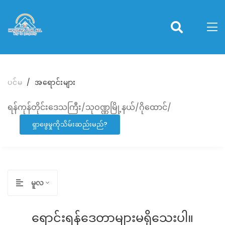
ပင်မ
အရောင်းများ
ရန်ကုန်တိုင်းဒေသကြီး/သုဝဏ္ဏမြို့နယ်/ဂိုထောင်/
ရှာဖွေမှုကိုသိမ်းဆည်းမည်?
မူလ
ရောင်းရန်ဒေတာများမရှိသေးပါ။