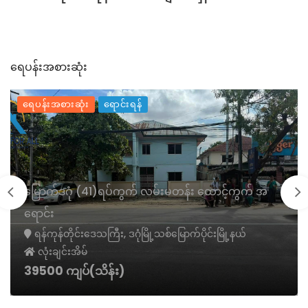
ရေပန်းအစားဆုံး
ရေပန်းအစားဆုံး
ရောင်းရန်
မြောက်ဒဂုံ (41)ရပ်ကွက် လမ်းမတန်း ထောင့်ကွက် အ
ရောင်း
ရန်ကုန်တိုင်းဒေသကြီး, ဒဂုံမြို့သစ်မြောက်ပိုင်းမြို့နယ်
လုံးချင်းအိမ်
39500 ကျပ်(သိန်း)