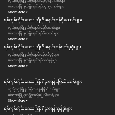
လှည်းကူးမြို့နယ်ရှိရောင်းရန်လုံးချင်းအိမ်များ
မင်္ဂလာဒုံမြို့နယ်ရှိရောင်းရန်လုံးချင်းအိမ်များ
Show More
ရန်ကုန်တိုင်းဒေသကြီး​ရှိရောင်းရန်ဂိုထောင်များ
လှည်းကူးမြို့နယ်ရှိရောင်းရန်ဂိုထောင်များ
မင်္ဂလာဒုံမြို့နယ်ရှိရောင်းရန်ဂိုထောင်များ
Show More
ရန်ကုန်တိုင်းဒေသကြီး​ရှိရောင်းရန်စက်မှုဇုံများ
လှည်းကူးမြို့နယ်ရှိရောင်းရန်စက်မှုဇုံများ
မင်္ဂလာဒုံမြို့နယ်ရှိရောင်းရန်စက်မှုဇုံများ
Show More
ရန်ကုန်တိုင်းဒေသကြီး​​ရှိငှားရန်မြေသီးသန့်များ
လှည်းကူးမြို့နယ်ရှိငှားရန်မြေသီးသန့်များ
မင်္ဂလာဒုံမြို့နယ်ရှိငှားရန်မြေသီးသန့်များ
Show More
ရန်ကုန်တိုင်းဒေသကြီး​​ရှိငှားရန်ကွန်ဒိုများ