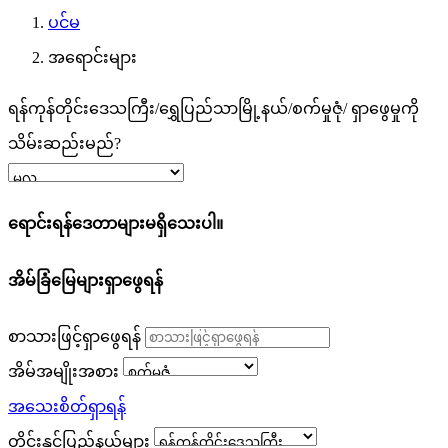
ပင်မ
အရောင်းများ
ရန်ကုန်တိုင်းဒေသကြီး/ရွှေပြည်သာမြို့နယ်/စက်မှုဇုံ/
ရှာဖွေမှုကို
သိမ်းဆည်းမည်?
ရောင်းရန်ဒေတာများမရှိသေးပါ။
အိမ်ခြံမြေများရှာဖွေရန်
စာသားဖြင့်ရှာဖွေရန်
အိမ်အမျိုးအစား
အသေးစိတ်ရှာရန်
တိုင်းနှင့်ပြည်နယ်များ