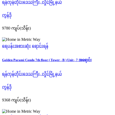
ရန်ကုန်တိုင်းဒေသကြီး, လှိုင်မြို့နယ်
ကွန်ဒို
9780 ကျပ်(သိန်း)
ရေပန်းအစားဆုံး
ရောင်းရန်
Golden Parami Condo 7th floor ( Tower - B ) Unit - 7 အရောင်း
ရန်ကုန်တိုင်းဒေသကြီး, လှိုင်မြို့နယ်
ကွန်ဒို
9368 ကျပ်(သိန်း)