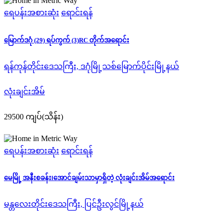
ရေပန်းအစားဆုံး
ရောင်းရန်
မြောက်ဒဂုံ (29) ရပ်ကွက် (3)RC တိုက်အရောင်း
ရန်ကုန်တိုင်းဒေသကြီး, ဒဂုံမြို့သစ်မြောက်ပိုင်းမြို့နယ်
လုံးချင်းအိမ်
29500 ကျပ်(သိန်း)
ရေပန်းအစားဆုံး
ရောင်းရန်
မေမြို့ အနီးစခန်း၊အောင်ချမ်းသာမှာရှိတဲ့ လုံးချင်းအိမ်အရောင်း
မန္တလေးတိုင်းဒေသကြီး, ပြင်ဦးလွင်မြို့နယ်