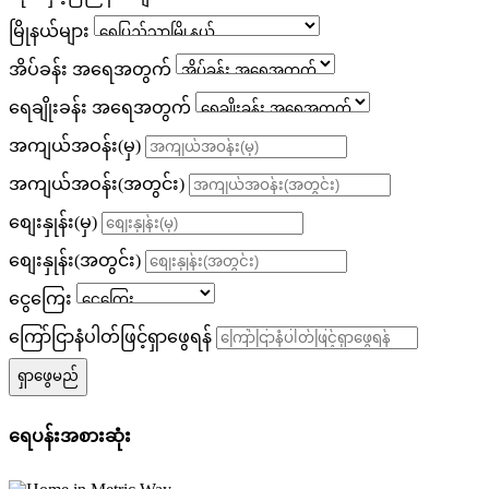
မြိုနယ်များ
အိပ်ခန်း အရေအတွက်
ရေချိုးခန်း အရေအတွက်
အကျယ်အဝန်း(မှ)
အကျယ်အဝန်း(အတွင်း)
စျေးနှုန်း(မှ)
စျေးနှုန်း(အတွင်း)
ငွေကြေး
ကြော်ငြာနံပါတ်ဖြင့်ရှာဖွေရန်
ရှာဖွေမည်
ရေပန်းအစားဆုံး