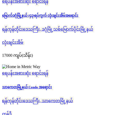
ရေပန်းအစားဆုံး
ရောင်းရန်
မြောက်ဒဂုံမြို့နယ် (၄၃)ရပ်ကွက် လုံးချင်းအိမ်အရောင်း
ရန်ကုန်တိုင်းဒေသကြီး, ဒဂုံမြို့သစ်မြောက်ပိုင်းမြို့နယ်
လုံးချင်းအိမ်
17000 ကျပ်(သိန်း)
ရေပန်းအစားဆုံး
ရောင်းရန်
သာကေတမြို့နယ် Condo အရောင်း
ရန်ကုန်တိုင်းဒေသကြီး, သာကေတမြို့နယ်
ကွန်ဒို