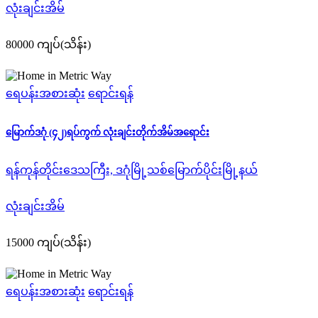
လုံးချင်းအိမ်
80000 ကျပ်(သိန်း)
ရေပန်းအစားဆုံး
ရောင်းရန်
မြောက်ဒဂုံ (၄၂)ရပ်ကွက် လုံးချင်းတိုက်အိမ်အရောင်း
ရန်ကုန်တိုင်းဒေသကြီး, ဒဂုံမြို့သစ်မြောက်ပိုင်းမြို့နယ်
လုံးချင်းအိမ်
15000 ကျပ်(သိန်း)
ရေပန်းအစားဆုံး
ရောင်းရန်