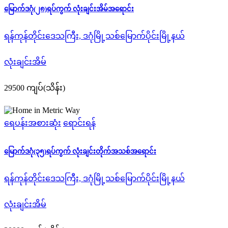
မြောက်ဒဂုံ(၂၈)ရပ်ကွက် လုံးချင်းအိမ်အရောင်း
ရန်ကုန်တိုင်းဒေသကြီး, ဒဂုံမြို့သစ်မြောက်ပိုင်းမြို့နယ်
လုံးချင်းအိမ်
29500 ကျပ်(သိန်း)
ရေပန်းအစားဆုံး
ရောင်းရန်
မြောက်ဒဂုံ(၃၅)ရပ်ကွက် လုံးချင်းတိုက်အသစ်အရောင်း
ရန်ကုန်တိုင်းဒေသကြီး, ဒဂုံမြို့သစ်မြောက်ပိုင်းမြို့နယ်
လုံးချင်းအိမ်