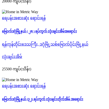
20000 ကျပ်(သိန်း)
ရေပန်းအစားဆုံး
ရောင်းရန်
မြောက်ဒဂုံမြို့နယ် ( ၂၈ ) ရပ်ကွက် လုံးချင်းအိမ်အရောင်း
ရန်ကုန်တိုင်းဒေသကြီး, ဒဂုံမြို့သစ်မြောက်ပိုင်းမြို့နယ်
လုံးချင်းအိမ်
25500 ကျပ်(သိန်း)
ရေပန်းအစားဆုံး
ရောင်းရန်
မြောက်ဒဂုံမြို့နယ် (၃၂) ရပ်ကွက် လုံးချင်းတိုက်အိမ် အရောင်း