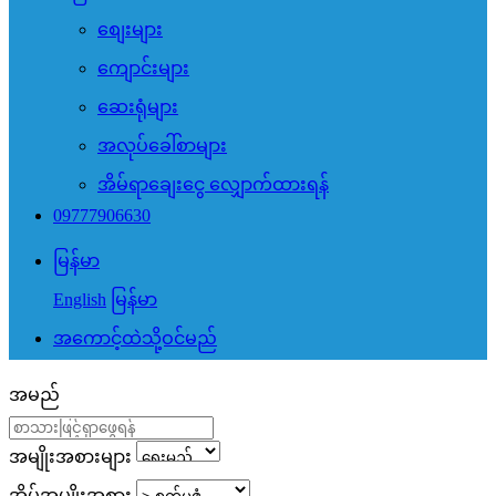
စျေးများ
ကျောင်းများ
ဆေးရုံများ
အလုပ်ခေါ်စာများ
အိမ်ရာချေးငွေ လျှောက်ထားရန်
09777906630
မြန်မာ
English
မြန်မာ
အကောင့်ထဲသို့ဝင်မည်
အမည်
အမျိုးအစားများ
အိမ်အမျိုးအစား