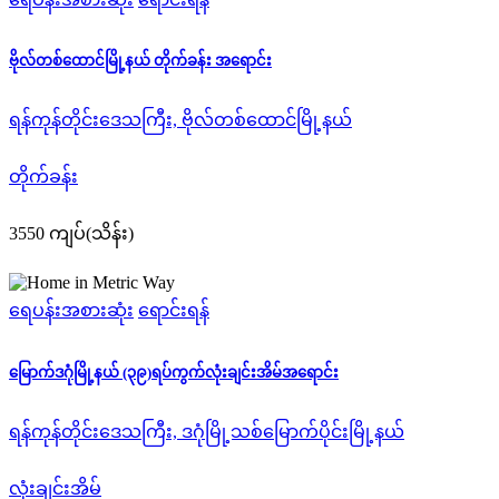
ဗိုလ်တစ်ထောင်မြို့နယ် တိုက်ခန်း အရောင်း
ရန်ကုန်တိုင်းဒေသကြီး, ဗိုလ်တစ်ထောင်မြို့နယ်
တိုက်ခန်း
3550 ကျပ်(သိန်း)
ရေပန်းအစားဆုံး
ရောင်းရန်
မြောက်ဒဂုံမြို့နယ် (၃၉)ရပ်ကွက်လုံးချင်းအိမ်အရောင်း
ရန်ကုန်တိုင်းဒေသကြီး, ဒဂုံမြို့သစ်မြောက်ပိုင်းမြို့နယ်
လုံးချင်းအိမ်