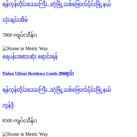
ရန်ကုန်တိုင်းဒေသကြီး, ဒဂုံမြို့သစ်မြောက်ပိုင်းမြို့နယ်
လုံးချင်းအိမ်
7800 ကျပ်(သိန်း)
ရေပန်းအစားဆုံး
ရောင်းရန်
Pinlon Village Residence Condo အရောင်း
ရန်ကုန်တိုင်းဒေသကြီး, ဒဂုံမြို့သစ်မြောက်ပိုင်းမြို့နယ်
ကွန်ဒို
8500 ကျပ်(သိန်း)