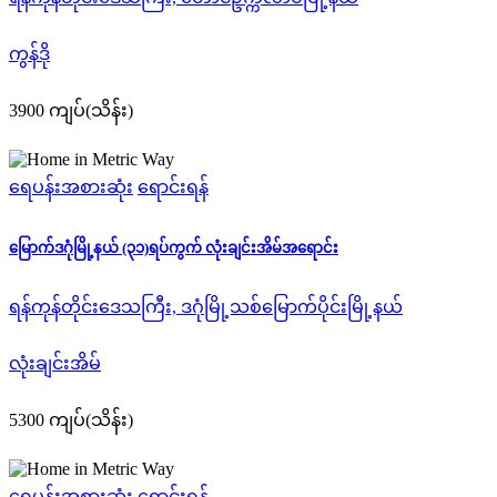
ကွန်ဒို
3900 ကျပ်(သိန်း)
ရေပန်းအစားဆုံး
ရောင်းရန်
မြောက်ဒဂုံမြို့နယ် (၃၁)ရပ်ကွက် လုံးချင်းအိမ်အရောင်း
ရန်ကုန်တိုင်းဒေသကြီး, ဒဂုံမြို့သစ်မြောက်ပိုင်းမြို့နယ်
လုံးချင်းအိမ်
5300 ကျပ်(သိန်း)
ရေပန်းအစားဆုံး
ရောင်းရန်