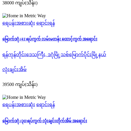
38000 ကျပ်(သိန်း)
ရေပန်းအစားဆုံး
ရောင်းရန်
မြောက်ဒဂုံ (41)ရပ်ကွက် လမ်းမတန်း ထောင့်ကွက် အရောင်း
ရန်ကုန်တိုင်းဒေသကြီး, ဒဂုံမြို့သစ်မြောက်ပိုင်းမြို့နယ်
လုံးချင်းအိမ်
39500 ကျပ်(သိန်း)
ရေပန်းအစားဆုံး
ရောင်းရန်
မြောက်ဒဂုံ (၃၀)ရပ်ကွက် လုံးချင်းတိုက်အိမ် အရောင်း