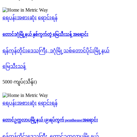
ရေပန်းအစားဆုံး
ရောင်းရန်
တောင်ဒဂုံမြို့နယ် နှစ်ကွက်တွဲ မြေသီးသန့် အရောင်း
ရန်ကုန်တိုင်းဒေသကြီး, ဒဂုံမြို့သစ်တောင်ပိုင်းမြို့နယ်
မြေသီးသန့်
5000 ကျပ်(သိန်း)
ရေပန်းအစားဆုံး
ရောင်းရန်
တောင်ဥက္ကလာပမြို့နယ် (၉)ရပ်ကွက် penthouseအရောင်း
ရန်ကုန်တိုင်းဒေသကြီး, တောင်ဥက္ကလာပမြို့နယ်