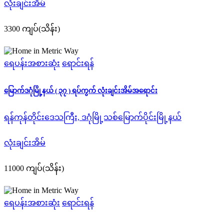
လုံးချင်းအိမ်
3300 ကျပ်(သိန်း)
ရေပန်းအစားဆုံး
ရောင်းရန်
မြောက်ဒဂုံမြို့နယ် ( ၃၇ ) ရပ်ကွက် လုံးချင်းအိမ်အရောင်း
ရန်ကုန်တိုင်းဒေသကြီး, ဒဂုံမြို့သစ်မြောက်ပိုင်းမြို့နယ်
လုံးချင်းအိမ်
11000 ကျပ်(သိန်း)
ရေပန်းအစားဆုံး
ရောင်းရန်