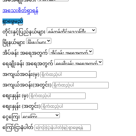
အသေးစိတ်ရှာရန်
ရှာဖွေမည်
တိုင်းနှင့်ပြည်နယ်များ
မြိုနယ်များ
အိပ်ခန်း အရေအတွက်
ရေချိုးခန်း အရေအတွက်
အကျယ်အဝန်း(မှ)
အကျယ်အဝန်း(အတွင်း)
စျေးနှုန်း (မှ)
စျေးနှုန်း (အတွင်း)
ငွေကြေး
ကြော်ငြာနံပါတ်