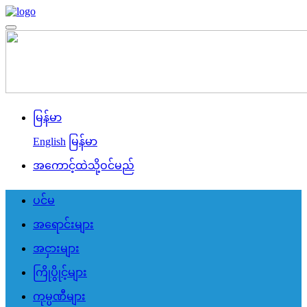
မြန်မာ
English
မြန်မာ
အကောင့်ထဲသို့ဝင်မည်
ပင်မ
အရောင်းများ
အငှားများ
ကြိုပွိုင့်များ
ကုမ္ပဏီများ