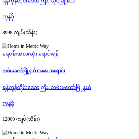
ရန်ကုန်တိုင်းဒေသကြီး, လှိုင်မြို့နယ်
ကွန်ဒို
8998 ကျပ်(သိန်း)
ရေပန်းအစားဆုံး
ရောင်းရန်
လမ်းမတော်မြို့နယ် Condo အရောင်း
ရန်ကုန်တိုင်းဒေသကြီး, လမ်းမတော်မြို့နယ်
ကွန်ဒို
12000 ကျပ်(သိန်း)