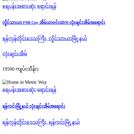
ရေပန်းအစားဆုံး
ရောင်းရန်
လှိုင်သာယာ FMI City အိမ်ယာ၀င်းထဲက လုံးချင်းအိမ်အရောင်း
ရန်ကုန်တိုင်းဒေသကြီး, လှိုင်သာယာမြို့နယ်
လုံးချင်းအိမ်
19500 ကျပ်(သိန်း)
ရေပန်းအစားဆုံး
ရောင်းရန်
ရန်ကင်းမြို့နယ် လုံးချင်းအိမ်အရောင်း
ရန်ကုန်တိုင်းဒေသကြီး, ရန်ကင်းမြို့နယ်