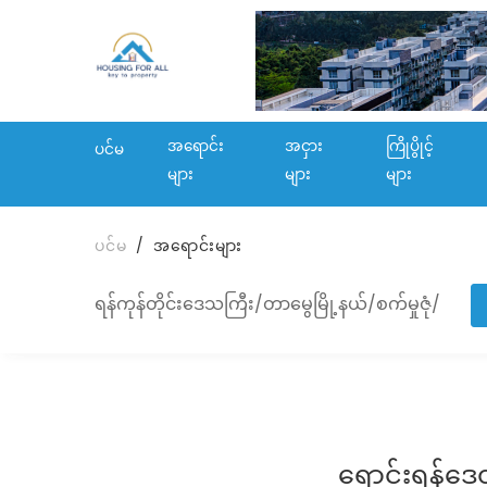
အရောင်း
အငှား
ကြိုပွိုင့်
ပင်မ
များ
များ
များ
ပင်မ
အရောင်းများ
ရန်ကုန်တိုင်းဒေသကြီး/တာမွေမြို့နယ်/စက်မှုဇုံ/
ရောင်းရန်ဒေ