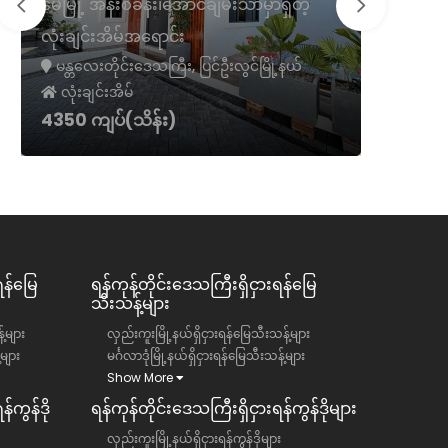
မေမြို့ အနီးစခန်း၊အောင်ချမ်းသာမှာရှိတဲ့
လုံးချင်းအိမ်အရောင်း
မရမ်းကုန်
မန္တလေးတိုင်းဒေသကြီး, ပြင်ဦးလွင်မြို့နယ်
ရန်ကုန်တိ
လုံးချင်းအိမ်
လုံးချင်
4350 ကျပ်(သိန်း)
50000 က
ရန်မြေ
ရန်ကုန်တိုင်းဒေသကြီး​​ရှိငှားရန်မြေ
သီးသန့်များ
်များ
လှည်းကူးမြို့နယ်ရှိငှားရန်မြေသီးသန့်များ
်များ
မင်္ဂလာဒုံမြို့နယ်ရှိငှားရန်မြေသီးသန့်များ
Show More
်ကွန်ဒို
ရန်ကုန်တိုင်းဒေသကြီး​​ရှိငှားရန်ကွန်ဒိုများ
လှည်းကူးမြို့နယ်ရှိငှားရန်ကွန်ဒိုများ