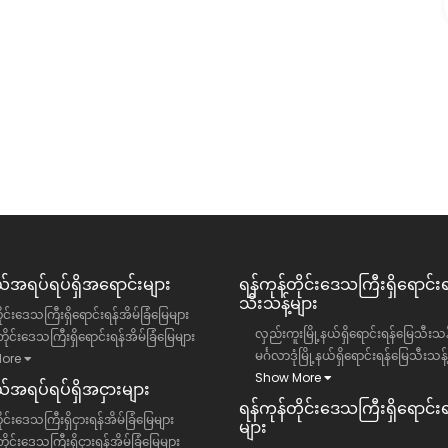
ရောင်း
ရန်ကုန်တိုင်းဒေသကြီး, ဒဂုံမြို့သစ်မြောက်ပိုင်း
မြို့နယ်
လုံးချင်းအိမ်
29500 ကျပ်(သိန်း)
အရပ်ရပ်ရှိအရောင်းများ
ရန်ကုန်တိုင်းဒေသကြီး​ရှိရောင်း
သီးသန့်များ
ိုင်းဒေသကြီးရှိရောင်းရန်အိမ်ခြံမြေများ
လှည်းကူးမြို့နယ်ရှိရောင်းရန်မြေသီးသန့
ိုင်းဒေသကြီးရှိရောင်းရန်အိမ်ခြံမြေများ
မင်္ဂလာဒုံမြို့နယ်ရှိရောင်းရန်မြေသီးသန့
ore
Show More
အရပ်ရပ်ရှိအငှားများ
ရန်ကုန်တိုင်းဒေသကြီး​ရှိရောင်းရန
ုင်းဒေသကြီးရှိငှားရန်အိမ်ခြံမြေများ
များ
ိုင်းဒေသကြီးရှိငှားရန်အိမ်ခြံမြေများ