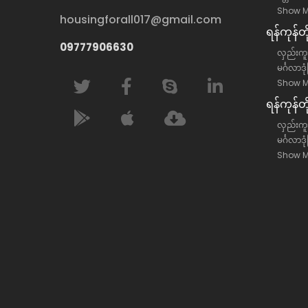
Show M
housingforall017@gmail.com
ရန်​ကုန်
09777906630
လှည်းကူး
မင်္ဂလာဒု
Show M
ရန်​ကုန်တ
လှည်းကူးမ
မင်္ဂလာဒု
Show M