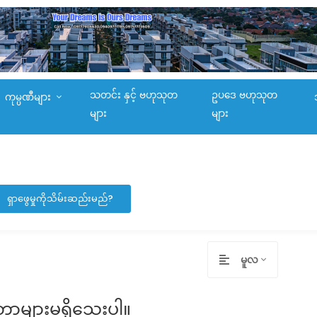
သတင်း နှင့် ဗဟုသုတ
ဥပဒေ ဗဟုသုတ
ကုမ္ပဏီများ
များ
များ
ရှာဖွေမှုကိုသိမ်းဆည်းမည်?
မူလ
တာများမရှိသေးပါ။