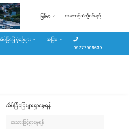
အကောင့်ထဲသို့ဝင်မည်
မြန်မာ
အိမ်ခြံမြေ ပွဲစဉ်များ
အခြား
09777906630
အိမ်ခြံမြေများရှာဖွေရန်
စာသားဖြင့်ရှာဖွေရန်