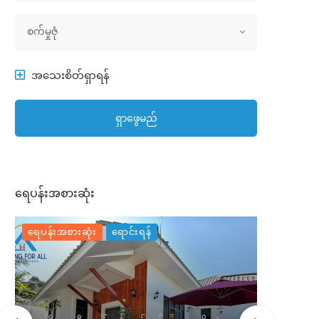
အိမ်အမျိုးအစား
စက်မှုဇုံ
အသေးစိတ်ရှာရန်
ရှာဖွေမည်
ရေပန်းအစားဆုံး
ရေပန်းအစားဆုံး
ရောင်းရန်
ရေပန်းအစာ