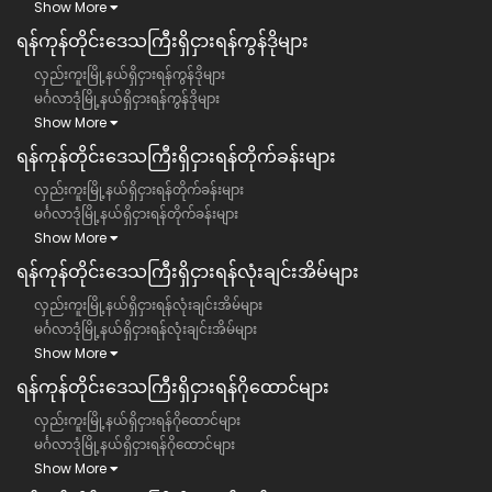
Show More
ရန်ကုန်တိုင်းဒေသကြီး​​ရှိငှားရန်ကွန်ဒိုများ
လှည်းကူးမြို့နယ်ရှိငှားရန်ကွန်ဒိုများ
မင်္ဂလာဒုံမြို့နယ်ရှိငှားရန်ကွန်ဒိုများ
Show More
ရန်ကုန်တိုင်းဒေသကြီး​​ရှိငှားရန်တိုက်ခန်းများ
လှည်းကူးမြို့နယ်ရှိငှားရန်တိုက်ခန်းများ
မင်္ဂလာဒုံမြို့နယ်ရှိငှားရန်တိုက်ခန်းများ
Show More
ရန်ကုန်တိုင်းဒေသကြီး​​ရှိငှားရန်လုံးချင်းအိမ်များ
လှည်းကူးမြို့နယ်ရှိငှားရန်လုံးချင်းအိမ်များ
မင်္ဂလာဒုံမြို့နယ်ရှိငှားရန်လုံးချင်းအိမ်များ
Show More
ရန်ကုန်တိုင်းဒေသကြီး​​ရှိငှားရန်ဂိုထောင်များ
လှည်းကူးမြို့နယ်ရှိငှားရန်ဂိုထောင်များ
မင်္ဂလာဒုံမြို့နယ်ရှိငှားရန်ဂိုထောင်များ
Show More