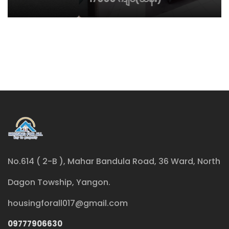
No.614 ( 2-B ), Mahar Bandula Road, 36 Ward, North
Dagon Towship, Yangon.
housingforall017@gmail.com
09777906630