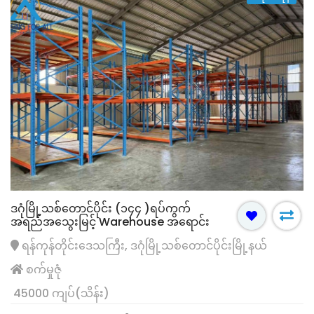
ဒဂုံမြို့သစ်တောင်ပိုင်း (၁၄၄ )ရပ်ကွက်
အရည်အသွေးမြင့် Warehouse အရောင်း
ရန်ကုန်တိုင်းဒေသကြီး, ဒဂုံမြို့သစ်တောင်ပိုင်းမြို့နယ်
စက်မှုဇုံ
45000 ကျပ်(သိန်း)