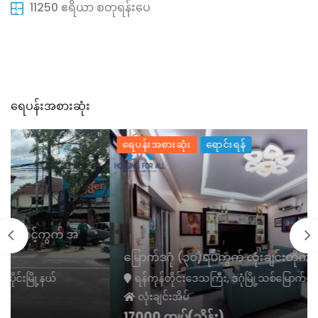
11250 ဧရိယာ စတုရန်းပေ
ရေပန်းအစားဆုံး
ရေပန်းအစားဆုံး
ရောင်းရန်
မြောက်ဒဂုံ (၃၀)ရပ်ကွက် လုံးချင်းတိုက်အိမ် အရောင်း
ရန်ကုန်တိုင်းဒေသကြီး, ဒဂုံမြို့သစ်မြောက်ပိုင်းမြို့နယ်
လုံးချင်းအိမ်
17000 ကျပ်(သိန်း)