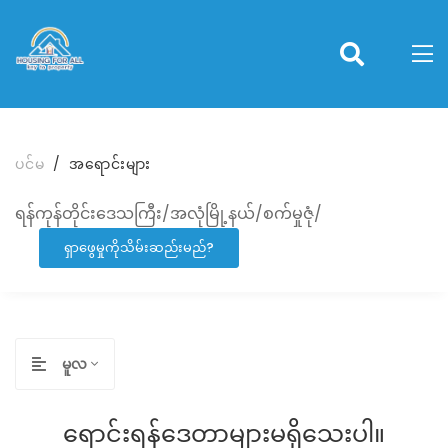
ပင်မ
အရောင်းများ
ရန်ကုန်တိုင်းဒေသကြီး/အလုံမြို့နယ်/စက်မှုဇုံ/
ရှာဖွေမှုကိုသိမ်းဆည်းမည်?
မူလ
ရောင်းရန်ဒေတာများမရှိသေးပါ။