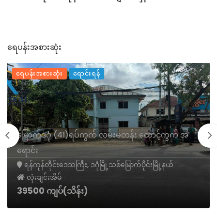
ရေပန်းအစားဆုံး
ရေပန်းအစားဆုံး
ရောင်းရန်
မြောက်ဒဂုံ (၃၀)ရပ်ကွက် လုံးချင်းတိုက်အိမ် အရောင်း
ရန်ကုန်တိုင်းဒေသကြီး, ဒဂုံမြို့သစ်မြောက်ပိုင်းမြို့နယ်
လုံးချင်းအိမ်
17000 ကျပ်(သိန်း)