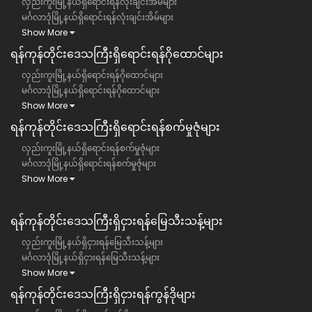
လှည်းကူးမြို့နယ်ရှိရောင်းရန်လုံးချင်းအိမ်များ
မင်္ဂလာဒုံမြို့နယ်ရှိရောင်းရန်လုံးချင်းအိမ်များ
Show More
ရန်ကုန်တိုင်းဒေသကြီး​ရှိရောင်းရန်ဂိုထောင်များ
လှည်းကူးမြို့နယ်ရှိရောင်းရန်ဂိုထောင်များ
မင်္ဂလာဒုံမြို့နယ်ရှိရောင်းရန်ဂိုထောင်များ
Show More
ရန်ကုန်တိုင်းဒေသကြီး​ရှိရောင်းရန်စက်မှုဇုံများ
လှည်းကူးမြို့နယ်ရှိရောင်းရန်စက်မှုဇုံများ
မင်္ဂလာဒုံမြို့နယ်ရှိရောင်းရန်စက်မှုဇုံများ
Show More
ရန်ကုန်တိုင်းဒေသကြီး​​ရှိငှားရန်မြေသီးသန့်များ
လှည်းကူးမြို့နယ်ရှိငှားရန်မြေသီးသန့်များ
မင်္ဂလာဒုံမြို့နယ်ရှိငှားရန်မြေသီးသန့်များ
Show More
ရန်ကုန်တိုင်းဒေသကြီး​​ရှိငှားရန်ကွန်ဒိုများ