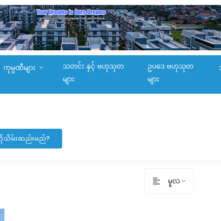
သတင်း နှင့် ဗဟုသုတ
ဥပဒေ ဗဟုသုတ
ကုမ္ပဏီများ
များ
များ
ုကိုသိမ်းဆည်းမည်?
မူလ