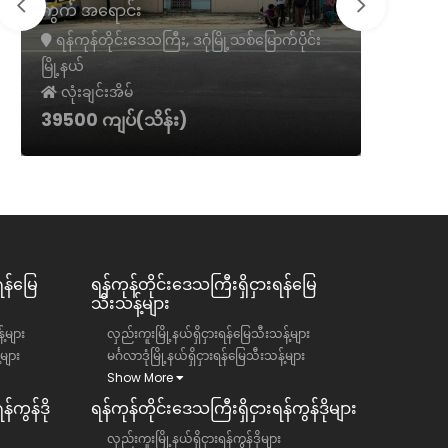
အရောင်း
မြောက်ပိုင်း
ရန်ကုန်တိုင်းဒေသကြီး, ဒဂုံမြို့သစ်မြောက်ပိုင်း
မြို့နယ်
လုံးချင်းအိမ်
17000 ကျပ်(သိန်း)
ရန်မြေ
ရန်ကုန်တိုင်းဒေသကြီး​​ရှိငှားရန်မြေ
သီးသန့်များ
်များ
လှည်းကူးမြို့နယ်ရှိငှားရန်မြေသီးသန့်များ
်များ
မင်္ဂလာဒုံမြို့နယ်ရှိငှားရန်မြေသီးသန့်များ
Show More
်ကွန်ဒို
ရန်ကုန်တိုင်းဒေသကြီး​​ရှိငှားရန်ကွန်ဒိုများ
လှည်းကူးမြို့နယ်ရှိငှားရန်ကွန်ဒိုများ