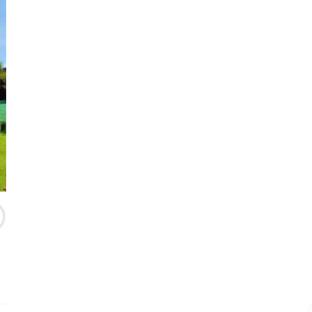
ရောင်းရန်
ရေပန်းအစားဆုံး
ရောင်းရန်
) ရပ်ကွက် လုံးချင်းအိမ် အ
မြောက်ဒဂုံ (41)ရပ်ကွက် လမ်း