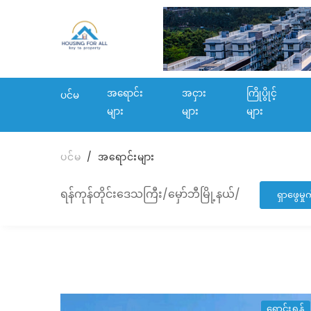
အရောင်း
အငှား
ကြိုပွိုင့်
ပင်မ
များ
များ
များ
ပင်မ
အရောင်းများ
ရန်ကုန်တိုင်းဒေသကြီး/မှော်ဘီမြို့နယ်/
ရှာဖွေမှ
ရောင်းရန်