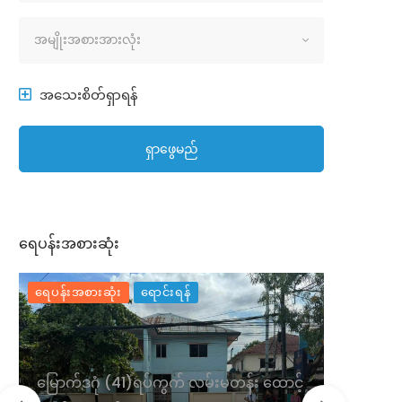
အိမ်အမျိုးအစား
အမျိုးအစားအားလုံး
အသေးစိတ်ရှာရန်
ရှာဖွေမည်
ရေပန်းအစားဆုံး
ရေပန်းအစားဆုံး
ရောင်းရန်
မတန်း ထောင့်
မြောက်ဒဂုံ (၃၀)ရပ်ကွက် လုံးချင်းတိုက်အိမ်