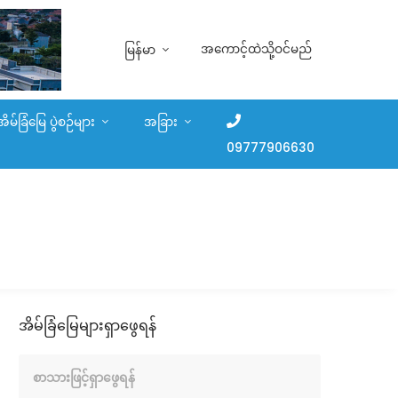
အကောင့်ထဲသို့ဝင်မည်
မြန်မာ
အိမ်ခြံမြေ ပွဲစဉ်များ
အခြား
09777906630
အိမ်ခြံမြေများရှာဖွေရန်
စာသားဖြင့်ရှာဖွေရန်