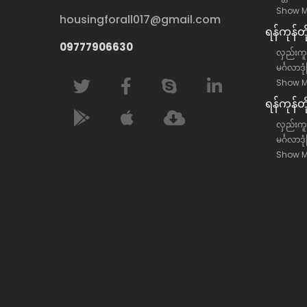
Show M
housingforall017@gmail.com
ရန်​ကုန်
09777906630
လှည်းကူး
မင်္ဂလာဒု
Show M
ရန်​ကုန်တ
လှည်းကူးမ
မင်္ဂလာဒု
Show M