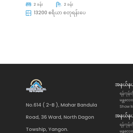
အရောင်း
ရောင်း
2 ခန်း
2 ခန်း
ရန်ကုန်တိုင်းဒေသကြီး, ဒဂုံမြို့သစ်မြောက်ပိုင်း
ရန်ကုန်တိုင်းဒေ
13200 ဧရိယာ စတုရန်းပေ
မြို့နယ်
မြို့နယ်
လုံးချင်းအိမ်
လုံးချင်းအိမ်
38500 ကျပ်(သိန်း)
38000 ကျပ်(
အနယ်နယ်
ရန်ကုန်တ
မန္တလေးတ
No.614 ( 2-B ), Mahar Bandula
Show M
အနယ်နယ်
Road, 36 Ward, North Dagon
ရန်ကုန်တိ
Towship, Yangon.
မန္တလေးတ