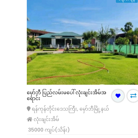
မှော်ဘီ ပြည်လမ်းမပေါ် လုံးချင်းအိမ်အ
ရောင်း
ရေပန်းအစားဆုံး
ရောင်းရန်
ရေပန်းအစားဆုံး
ရန်ကုန်တိုင်းဒေသကြီး, မှော်ဘီမြို့နယ်
လုံးချင်းအိမ်
35000 ကျပ်(သိန်း)
မြောက်ဒဂုံ (၅၀ ရပ်ကွက် လုံးချင်းတိုက်အိမ်
မြောက်ဒဂုံ (၄၀