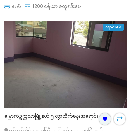
1200 ဧရိယာ စတုရန်းပေ
6 ခန်း
ရောင်းရန်
မြောက်ဥက္ကလာမြို့နယ် ၅ လွှာတိုက်ခန်းအရောင်း
ရန်ကုန်တိုင်းဒေသကြီး, မြောက်ဥက္ကလာပမြို့နယ်