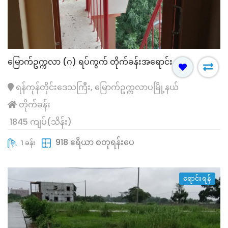
မြောက်ဥက္ကလာ (ဂ) ရပ်ကွက် တိုက်ခန်းအရောင်း
ရန်ကုန်တိုင်းဒေသကြီး, မြောက်ဥက္ကလာပမြို့နယ်
တိုက်ခန်း
1845 ကျပ်(သိန်း)
918 ဧရိယာ စတုရန်းပေ
1 ခန်း
ရောင်းရန်