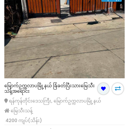
မြောက်ဥက္ကလာပမြို့နယ် ခြံခတ်ပြီးသားမြေသီး
သန့်အရောင်း
ရန်ကုန်တိုင်းဒေသကြီး, မြောက်ဥက္ကလာပမြို့နယ်
မြေသီးသန့်
4200 ကျပ်(သိန်း)