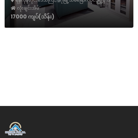
ရန်ကုန်တိုင်းဒေသကြီး, ဒဂုံမြို့သစ်မြောက်ပိုင်းမြို့နယ်
လုံးချင်းအိမ်
17000 ကျပ်(သိန်း)