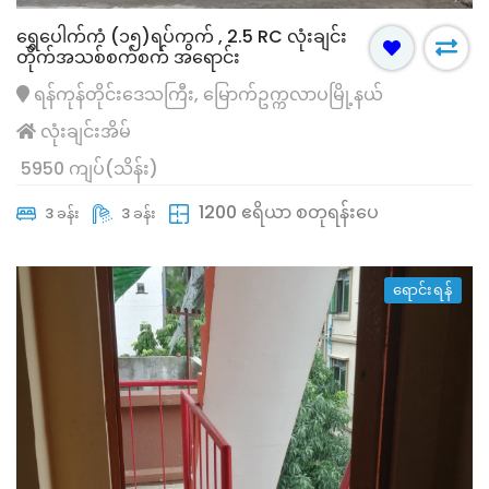
ရွှေ​ပေါက်ကံ (၁၅)ရပ်ကွက် , 2.5 RC လုံးချင်း
တိုက်အသစ်စက်စက် အရောင်း
ရန်ကုန်တိုင်းဒေသကြီး, မြောက်ဥက္ကလာပမြို့နယ်
လုံးချင်းအိမ်
5950 ကျပ်(သိန်း)
1200 ဧရိယာ စတုရန်းပေ
3 ခန်း
3 ခန်း
ရောင်းရန်