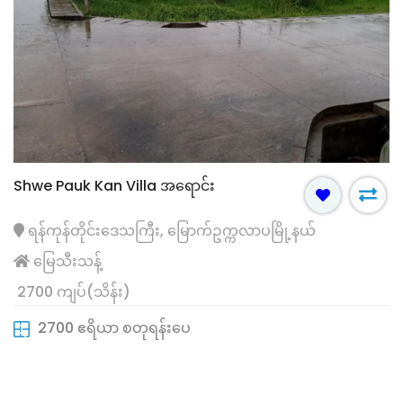
Shwe Pauk Kan Villa အရောင်း
ရန်ကုန်တိုင်းဒေသကြီး, မြောက်ဥက္ကလာပမြို့နယ်
မြေသီးသန့်
2700 ကျပ်(သိန်း)
2700 ဧရိယာ စတုရန်းပေ