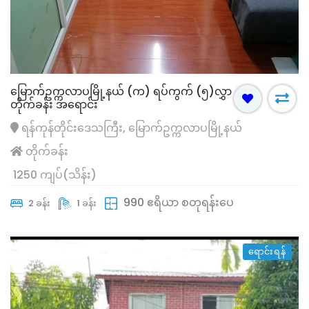
မြောက်ဥက္ကလာပမြို့နယ် (က) ရပ်ကွက် (၅)လွှာ
တိုက်ခန်း အရောင်း
ရန်ကုန်တိုင်းဒေသကြီး, မြောက်ဥက္ကလာပမြို့နယ်
တိုက်ခန်း
1250 ကျပ်(သိန်း)
990 ဧရိယာ စတုရန်းပေ
2 ခန်း
1 ခန်း
ရောင်းရန်