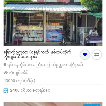
မြောက်ဥက္ကလာ (င)ရပ်ကွက် နှစ်ထပ်တိုက်
လုံးချင်းအိမ်အရောင်း
ရန်ကုန်တိုင်းဒေသကြီး, မြောက်ဥက္ကလာပမြို့နယ်
လုံးချင်းအိမ်
13000 ကျပ်(သိန်း)
2400 ဧရိယာ စတုရန်းပေ