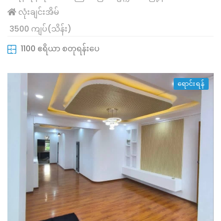
လုံးချင်းအိမ်
3500 ကျပ်(သိန်း)
1100 ဧရိယာ စတုရန်းပေ
ရောင်းရန်