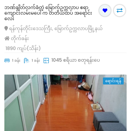
ဘဏ်ချိတ်လက်ခံတဲ့ မြောက်ဥက္ကလာပ ဧရာ
ကျောင်းလမ်းမပေါ် က တတိယထပ် အရောင်း
လေး ​​​​​​​
ရန်ကုန်တိုင်းဒေသကြီး, မြောက်ဥက္ကလာပမြို့နယ်
တိုက်ခန်း
1890 ကျပ်(သိန်း)
1045 ဧရိယာ စတုရန်းပေ
1 ခန်း
1 ခန်း
ရောင်းရန်