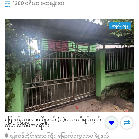
1200 ဧရိယာ စတုရန်းပေ
ရောင်းရန်
မြောက်ဥက္ကလာပမြို့နယ် (၁)ဝေဘာဂီရပ်ကွက်
လုံးချင်းအိမ်အရောင်း
ရန်ကုန်တိုင်းဒေသကြီး, မြောက်ဥက္ကလာပမြို့နယ်