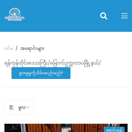
ပင်မ
အရောင်းများ
ရန်ကုန်တိုင်းဒေသကြီး/မြောက်ဥက္ကလာပမြို့နယ်/
ရှာဖွေမှုကိုသိမ်းဆည်းမည်?
မူလ
ရောင်းရန်