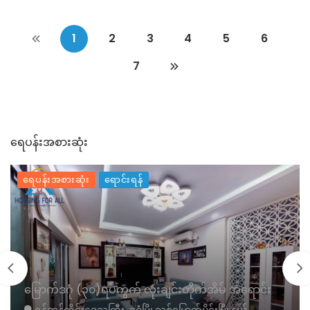
1
2
3
4
5
6
7
ရေပန်းအစားဆုံး
ရေပန်းအစားဆုံး
ရောင်းရန်
မြောက်ဒဂုံ (၃၀)ရပ်ကွက် လုံးချင်းတိုက်အိမ် အရောင်း