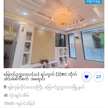
ရောင်းရန်
မြောက်ဥက္ကလာပ(ဃ) ရပ်ကွက် (2)RC တိုက်
အသစ်စက်စက် အရောင်း
ရန်ကုန်တိုင်းဒေသကြီး, မြောက်ဥက္ကလာပမြို့နယ်
လုံးချင်းအိမ်
5500 ကျပ်(သိန်း)