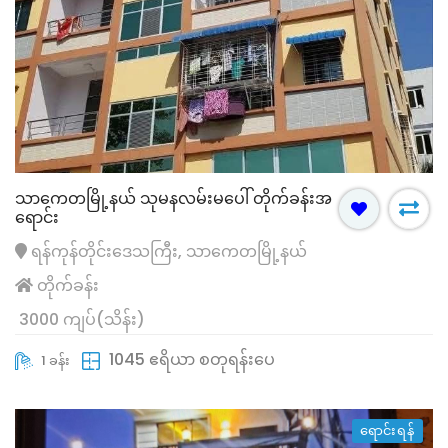
သာကေတမြို့နယ် သုမနလမ်းမပေါ် တိုက်ခန်းအ
ရောင်း
ရန်ကုန်တိုင်းဒေသကြီး, သာကေတမြို့နယ်
တိုက်ခန်း
3000 ကျပ်(သိန်း)
1045 ဧရိယာ စတုရန်းပေ
1 ခန်း
ရောင်းရန်