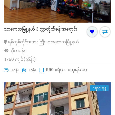
သာကေတမြို့နယ် 3 လွှာတိုက်ခန်းအရောင်း
ရန်ကုန်တိုင်းဒေသကြီး, သာကေတမြို့နယ်
တိုက်ခန်း
1750 ကျပ်(သိန်း)
990 ဧရိယာ စတုရန်းပေ
3 ခန်း
1 ခန်း
ရောင်းရန်