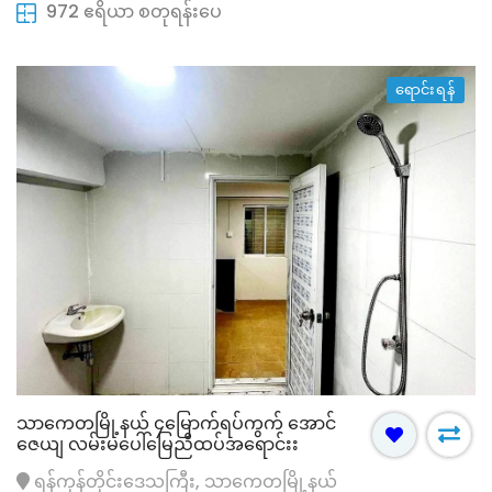
972 ဧရိယာ စတုရန်းပေ
ရောင်းရန်
သာကေတမြို့နယ် ၄မြောက်ရပ်ကွက် အောင်
ဇေယျ လမ်းမပေါ်မြေညီထပ်အရောင်းး
ရန်ကုန်တိုင်းဒေသကြီး, သာကေတမြို့နယ်