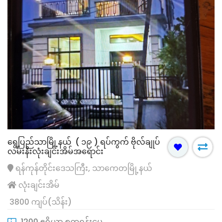
ရွေပြည်သာမြို့နယ် ( ၁၉ ) ရပ်ကွက် ဗိုလ်ချုပ်
လမ်းနီးလုံးချင်းအိမ်အရောင်း
ရန်ကုန်တိုင်းဒေသကြီး, သာကေတမြို့နယ်
လုံးချင်းအိမ်
3800 ကျပ်(သိန်း)
1200 ဧရိယာ စတုရန်းပေ