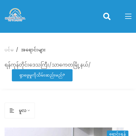
ပင်မ
အရောင်းများ
ရန်ကုန်တိုင်းဒေသကြီး/သာကေတမြို့နယ်/
ရှာဖွေမှုကိုသိမ်းဆည်းမည်?
မူလ
ရောင်းရန်