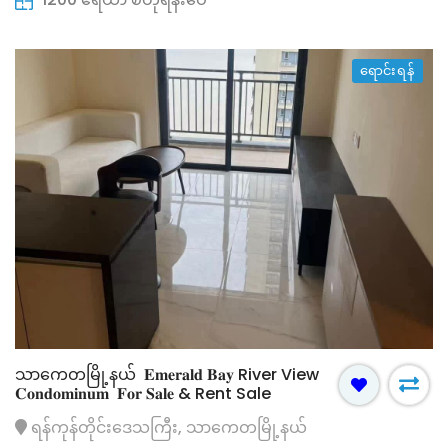
ရောင်းရန်
သာကေတမြို့နယ် 𝐄𝐦𝐞𝐫𝐚𝐥𝐝 𝐁𝐚𝐲 River View
𝐂𝐨𝐧𝐝𝐨𝐦𝐢𝐧𝐮𝐦 𝐅𝐨𝐫 𝐒𝐚𝐥𝐞 & Rent Sale
ရန်ကုန်တိုင်းဒေသကြီး, သာကေတမြို့နယ်