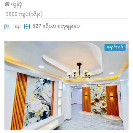
ကွန်ဒို
3600 ကျပ်(သိန်း)
527 ဧရိယာ စတုရန်းပေ
1 ခန်း
ရောင်းရန်