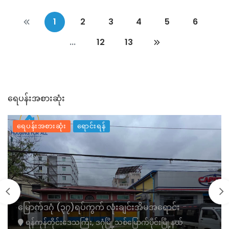
1
2
3
4
5
6
...
12
13
ရေပန်းအစားဆုံး
ရေပန်းအစားဆုံး
ရောင်းရန်
မြောက်ဒဂုံ (၃၇)ရပ်ကွက် လုံးချင်းအိမအရောင်း
ရန်ကုန်တိုင်းဒေသကြီး, ဒဂုံမြို့သစ်မြောက်ပိုင်းမြို့နယ်