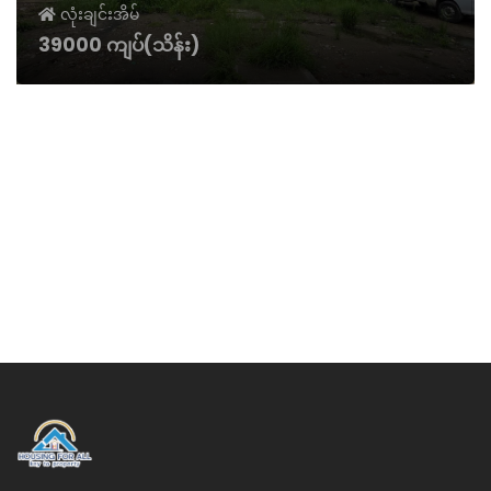
လုံးချင်းအိမ်
39000 ကျပ်(သိန်း)