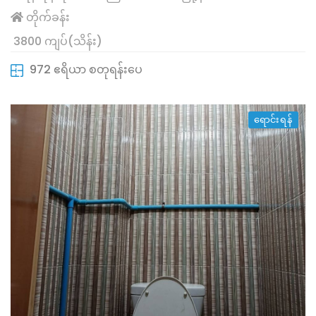
တိုက်ခန်း
3800 ကျပ်(သိန်း)
972 ဧရိယာ စတုရန်းပေ
ရောင်းရန်