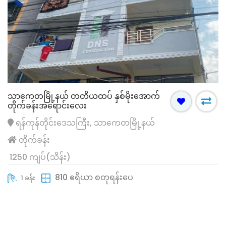
သာကေတမြို့နယ် တတိယထပ် ‌နှစ်မိုးအောက်
တိုက်ခန်းအရောင်းလေး
ရန်ကုန်တိုင်းဒေသကြီး, သာကေတမြို့နယ်
တိုက်ခန်း
1250 ကျပ်(သိန်း)
810 ဧရိယာ စတုရန်းပေ
1 ခန်း