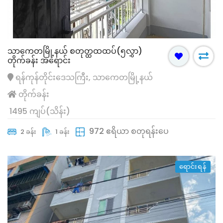
သာကေတမြို့နယ် စတုတ္ထထထပ်(၅လွှာ)
တိုက်ခန်း အရောင်း
ရန်ကုန်တိုင်းဒေသကြီး, သာကေတမြို့နယ်
တိုက်ခန်း
1495 ကျပ်(သိန်း)
972 ဧရိယာ စတုရန်းပေ
2 ခန်း
1 ခန်း
ရောင်းရန်