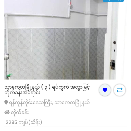
သာကေတမြို့နယ် ( ၃ ) ရပ်ကွက် အလွှာမြင့်
တိုက်ခန်းအရောင်း
ရန်ကုန်တိုင်းဒေသကြီး, သာကေတမြို့နယ်
တိုက်ခန်း
2295 ကျပ်(သိန်း)