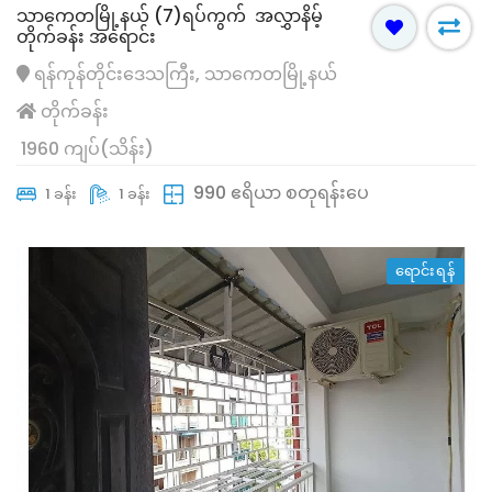
သာကေတမြို့နယ် (7)ရပ်ကွက် အလွှာနိမ့်
တိုက်ခန်း အရောင်း
ရန်ကုန်တိုင်းဒေသကြီး, သာကေတမြို့နယ်
တိုက်ခန်း
1960 ကျပ်(သိန်း)
990 ဧရိယာ စတုရန်းပေ
1 ခန်း
1 ခန်း
ရောင်းရန်