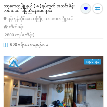
သာကေတမြို့နယ် ( ၈ )ရပ်ကွက် အတွင်းမိန်း
လမ်းမပေါ် မြေညီခန်းအရောင်း
ရန်ကုန်တိုင်းဒေသကြီး, သာကေတမြို့နယ်
တိုက်ခန်း
2800 ကျပ်(သိန်း)
600 ဧရိယာ စတုရန်းပေ
ရောင်းရန်