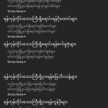
လှည်းကူးမြို့နယ်ရှိရောင်းရန်လုံးချင်းအိမ်များ
မင်္ဂလာဒုံမြို့နယ်ရှိရောင်းရန်လုံးချင်းအိမ်များ
Show More
ရန်ကုန်တိုင်းဒေသကြီး​ရှိရောင်းရန်ဂိုထောင်များ
လှည်းကူးမြို့နယ်ရှိရောင်းရန်ဂိုထောင်များ
မင်္ဂလာဒုံမြို့နယ်ရှိရောင်းရန်ဂိုထောင်များ
Show More
ရန်ကုန်တိုင်းဒေသကြီး​ရှိရောင်းရန်စက်မှုဇုံများ
လှည်းကူးမြို့နယ်ရှိရောင်းရန်စက်မှုဇုံများ
မင်္ဂလာဒုံမြို့နယ်ရှိရောင်းရန်စက်မှုဇုံများ
Show More
ရန်ကုန်တိုင်းဒေသကြီး​​ရှိငှားရန်မြေသီးသန့်များ
လှည်းကူးမြို့နယ်ရှိငှားရန်မြေသီးသန့်များ
မင်္ဂလာဒုံမြို့နယ်ရှိငှားရန်မြေသီးသန့်များ
Show More
ရန်ကုန်တိုင်းဒေသကြီး​​ရှိငှားရန်ကွန်ဒိုများ