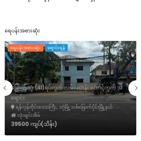
ရေပန်းအစားဆုံး
ရေပန်းအစားဆုံး
ရောင်းရန်
မြောက်ဒဂုံ (41)ရပ်ကွက် လမ်းမတန်း ထောင့်ကွက် အ
ရောင်း
ရန်ကုန်တိုင်းဒေသကြီး, ဒဂုံမြို့သစ်မြောက်ပိုင်းမြို့နယ်
လုံးချင်းအိမ်
39500 ကျပ်(သိန်း)