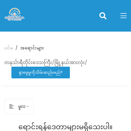
ပင်မ
အရောင်းများ
တနင်္သာရီတိုင်းဒေသကြီး/မြို့နယ်အားလုံး/
ရှာဖွေမှုကိုသိမ်းဆည်းမည်?
မူလ
ရောင်းရန်ဒေတာများမရှိသေးပါ။