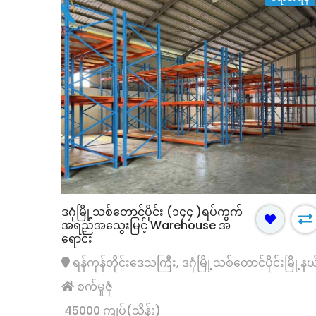
ဒဂုံမြို့သစ်တောင်ပိုင်း (၁၄၄ )ရပ်ကွက်
အရည်အသွေးမြင့် Warehouse အ
ံး
ရောင်းရန်
ရေပန်းအစားဆုံး
ရောင်းရန်
ရောင်း
ရန်ကုန်တိုင်းဒေသကြီး, ဒဂုံမြို့သစ်တောင်ပိုင်းမြို့နယ
စက်မှုဇုံ
(၄၀) ရပ်ကွက် လုံးချင်းအိမ် အ
မြောက်ဒဂုံ (41)ရပ်ကွက် လမ
45000 ကျပ်(သိန်း)