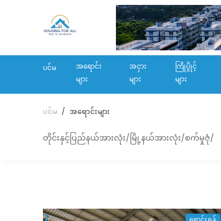
အရောင်း
အငှား
ကြိုပွိုင့်
ပင်မ
များ
များ
များ
ပင်မ
အရောင်းများ
တိုင်းနှင့်ပြည်နယ်အားလုံး/မြို့နယ်အားလုံး/စက်မှုဇုံ/
ရောင်းရန်