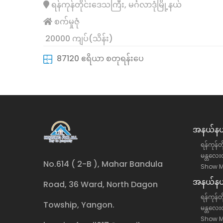
ရန်ကုန်တိုင်းဒေသကြီး, မင်္ဂလာဒုံမြို့နယ်
စက်မှုဇုံ
20000 ကျပ်(သိန်း)
87120 ဧရိယာ စတုရန်းပေ
အနယ်နယ်
ရန်ကုန်တ
မန္တလေးတ
No.614 ( 2-B ), Mahar Bandula
Show M
အနယ်နယ်
Road, 36 Ward, North Dagon
ရန်ကုန်တိ
Towship, Yangon.
မန္တလေးတ
Show M