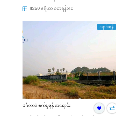
ကွက် အရောင်း
11250 ဧရိယာ စတုရန်းပေ
းဒေသကြီး, ဒဂုံမြို့သစ်မြောက်ပိုင်း
ရန်ကုန်တိုင်းဒေသကြီး, ဒဂုံမြို
မြို့နယ်
မ်
လုံးချင်းအိမ်
ရောင်းရန်
်(သိန်း)
39500 ကျပ်(သိန်း)
မင်္ဂလာဒုံ စက်မှုဇုန် အရောင်း