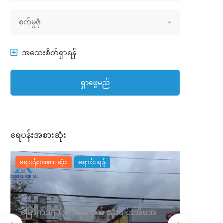
အိမ်အမျိုးအစား
စက်မှုဇုံ
အသေးစိတ်ရှာရန်
ရှာဖွေမည်
ရေပန်းအစားဆုံး
ရေပန်းအစားဆုံး
ရောင်းရန်
ရေပန်းအစာ
မြောက်ဒဂုံ (၃၇)ရပ်ကွက် လုံးချင်းအိမအ