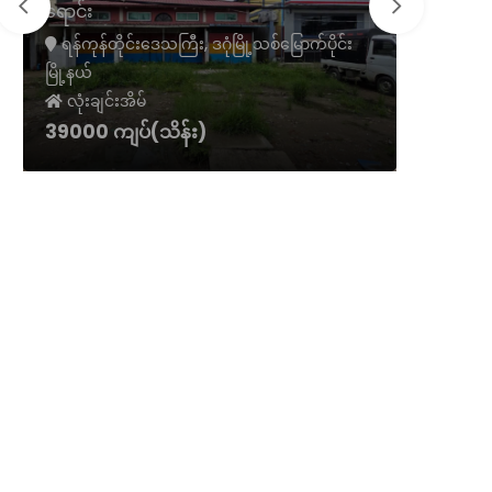
လှိုင်သာ
ရောင်း
လုံးချင်း
ရန်ကုန်တိုင်းဒေသကြီး, ဒဂုံမြို့သစ်မြောက်ပိုင်း
မြို့နယ်
ရန်ကုန်တ
လုံးချင်းအိမ်
လုံးချင်
39000 ကျပ်(သိန်း)
19500 ကျ