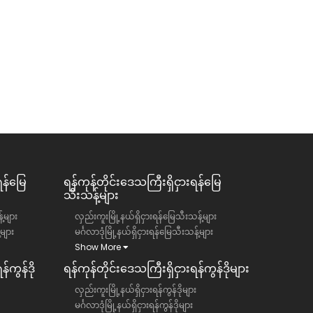
ရန်မြေ
ရန်ကုန်တိုင်းဒေသကြီး​​ရှိငှားရန်မြေ
သီးသန့်များ
်များ
လှည်းကူးမြို့နယ်ရှိငှားရန်မြေသီးသန့်များ
်များ
မင်္ဂလာဒုံမြို့နယ်ရှိငှားရန်မြေသီးသန့်များ
Show More
်ကွန်ဒို
ရန်ကုန်တိုင်းဒေသကြီး​​ရှိငှားရန်ကွန်ဒိုများ
လှည်းကူးမြို့နယ်ရှိငှားရန်ကွန်ဒိုများ
မင်္ဂလာဒုံမြို့နယ်ရှိငှားရန်ကွန်ဒိုများ