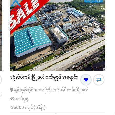
ဒဂုံဆိပ်ကမ်းမြို့နယ် စက်မှုဇုန် အရောင်း
ရေပန်းအစားဆုံး
ရောင်းရန်
ရန်ကုန်တိုင်းဒေသကြီး, ဒဂုံဆိပ်ကမ်းမြို့နယ်
်
စက်မှုဇုံ
35000 ကျပ်(သိန်း)
်းမတန်း ထောင့်
မြောက်ဒဂုံ (၃၀)ရပ်ကွက် လုံးချင်းတိုက်အိမ်