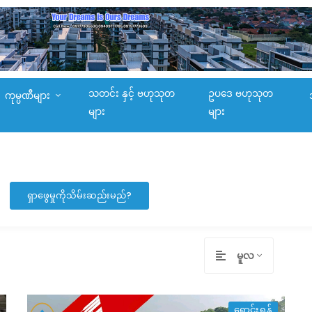
သတင်း နှင့် ဗဟုသုတ
ဥပဒေ ဗဟုသုတ
ကုမ္ပဏီများ
များ
များ
ရှာဖွေမှုကိုသိမ်းဆည်းမည်?
မူလ
ရောင်းရန်