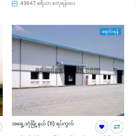
43647 ဧရိယာ စတုရန်းပေ
အရောင်း
့သစ်မြောက်ပိုင်း
ရန်ကုန်တိုင်းဒေသကြီး, ဒဂုံမြို့သစ်မြောက်ပိုင်း
မြို့နယ်
လုံးချင်းအိမ်
ရောင်းရန်
17000 ကျပ်(သိန်း)
အရှေ့ဒဂုံမြို့နယ် (11) ရပ်ကွက်