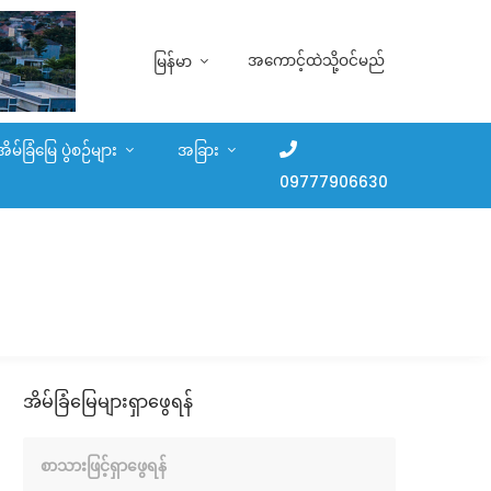
အကောင့်ထဲသို့ဝင်မည်
မြန်မာ
အိမ်ခြံမြေ ပွဲစဉ်များ
အခြား
09777906630
အိမ်ခြံမြေများရှာဖွေရန်
စာသားဖြင့်ရှာဖွေရန်