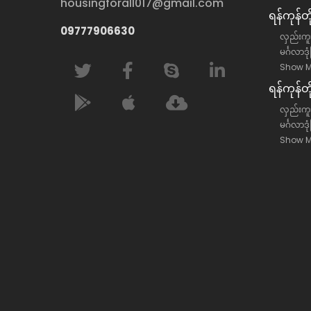
housingforall017@gmail.com
ရန်​ကုန်
09777906630
လှည်းကူး
မင်္ဂလာဒု
Show M
ရန်​ကုန်တ
လှည်းကူးမ
မင်္ဂလာဒု
Show M