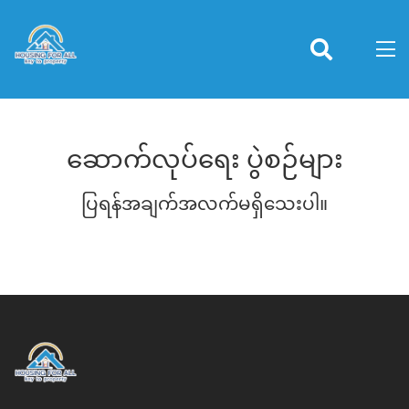
ဆောက်လုပ်ရေး ပွဲစဉ်များ
ပြရန်အချက်အလက်မရှိသေးပါ။