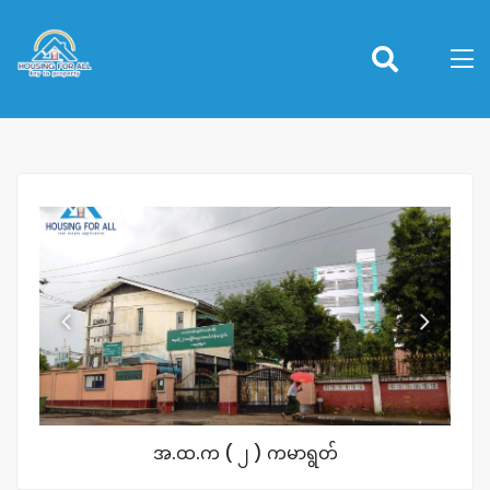
အ.ထ.က ( ၂ ) ကမာရွတ်