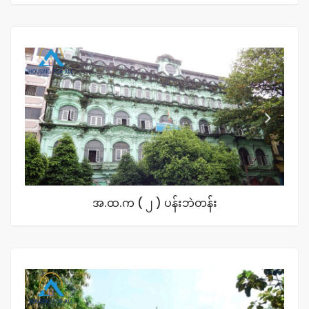
အ.ထ.က ( ၂ ) ပန်းဘဲတန်း