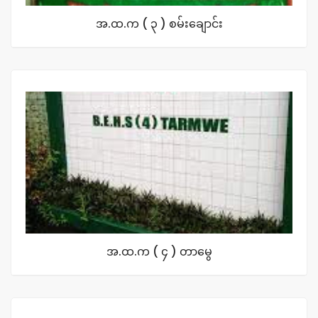
အ.ထ.က ( ၃ ) စမ်းချောင်း
အ.ထ.က ( ၄ ) တာမွေ