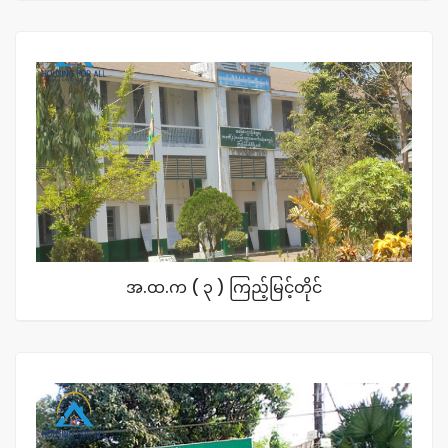
အ.ထ.က ( ၃ ) ကြည့်မြင့်တိုင်