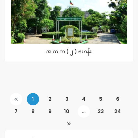
အ.ထ.က ( ၂ ) ဗဟန်း
1
2
3
4
5
6
7
8
9
10
...
23
24