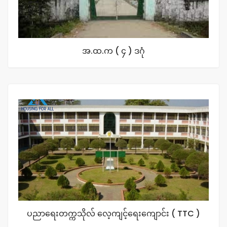
အ.ထ.က ( ၄ ) ဒဂုံ
ပညာရေးတက္ကသိုလ် လေ့ကျင့်ရေးကျောင်း ( TTC )