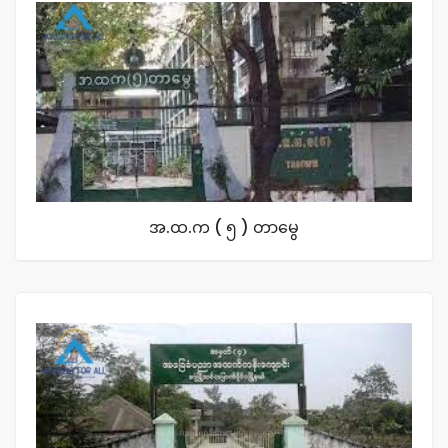
အ.ထ.က ( ၅ ) တာမွေ