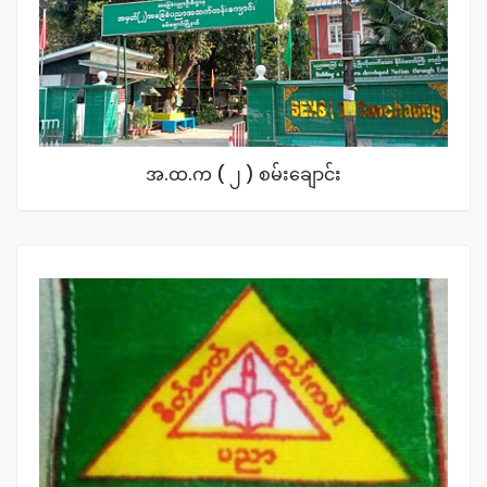
အ.ထ.က ( ၂ ) စမ်းချောင်း