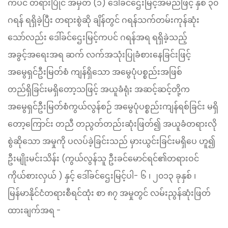
ကပင် တရားပြိုင် အမှတ် (၁) ဒေါ်ခင်ဌေးမြင့်အမည်ဖြင့် နှစ် ၃၀
ဂရန် ရရှိခဲ့ပြီး တရားစွဲဆို ချိန်တွင် ဂရန်သက်တမ်းကုန်ဆုံး
သော်လည်း ဒေါ်ခင်ဌေးမြင့်ကပင် ဂရန်အရ ရရှိခဲ့သည့်
အခွင့်အရေးအရ ဆက် လက်အသုံးပြုခံစားနေခြင်းဖြင့်
အမွေရှင်ဦးမြတ်စံ ကျန်ရှိသော အမွေပုံပစ္စည်းအဖြစ်
တည်ရှိခြင်းမရှိတော့သဖြင့် အယူခံရုံး အဆင့်ဆင့်တို့က
အမွေရှင်ဦးမြတ်စံကွယ်လွန်စဉ် အမွေပုံပစ္စည်းကျန်ရစ်ခြင်း မရှိ
တော့ကြောင်း တညီ တညွတ်တည်းဆုံးဖြတ်၍ အယူခံတရားလို
စွဲဆိုသော အမှုကို ပလပ်ခဲ့ခြင်းသည် မှားယွင်းခြင်းမရှိပေ ဟူ၍
ဦးမျိုးမင်းသိန်း (ကွယ်လွန်သူ ဦးခင်မောင်ရင်၏တရားဝင်
ကိုယ်စားလှယ် ) နှင့် ဒေါ်ခင်ဌေးမြင့်ပါ- ၆ ၊ ၂၀၁၃ ခုနှစ် ၊
မြန်မာနိုင်ငံတရားစီရင်ထုံး စာ ၈၇ အမှုတွင် လမ်းညွန်ဆုံးဖြတ်
ထားချက်အရ -