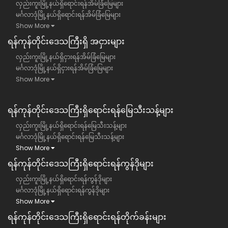
လှည်းကူးမြို့နယ်ရှိရောင်းရန်အိမ်ခြံမြေများ
မင်္ဂလာဒုံမြို့နယ်ရှိရောင်းရန်အိမ်ခြံမြေများ
Show More
ရန်​ကုန်တိုင်းဒေသကြီး​ရှိ အငှားများ
လှည်းကူးမြို့နယ်ရှိငှားရန်အိမ်ခြံမြေများ
မင်္ဂလာဒုံမြို့နယ်ရှိငှားရန်အိမ်ခြံမြေများ
Show More
ရန်ကုန်တိုင်းဒေသကြီး​ရှိရောင်းရန်မြေသီးသန့်များ
လှည်းကူးမြို့နယ်ရှိရောင်းရန်မြေသီးသန့်များ
မင်္ဂလာဒုံမြို့နယ်ရှိရောင်းရန်မြေသီးသန့်များ
Show More
ရန်ကုန်တိုင်းဒေသကြီး​ရှိရောင်းရန်ကွန်ဒိုများ
လှည်းကူးမြို့နယ်ရှိရောင်းရန်ကွန်ဒိုများ
မင်္ဂလာဒုံမြို့နယ်ရှိရောင်းရန်ကွန်ဒိုများ
Show More
ရန်ကုန်တိုင်းဒေသကြီး​ရှိရောင်းရန်တိုက်ခန်းများ