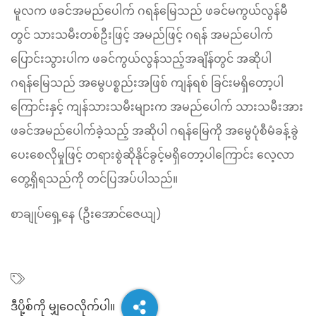
မူလက ဖခင်အမည်ပေါက် ဂရန်မြေသည် ဖခင်မကွယ်လွန်မီ
တွင် သားသမီးတစ်ဦးဖြင့် အမည်ဖြင့် ဂရန် အမည်ပေါက်
ပြောင်းသွားပါက ဖခင်ကွယ်လွန်သည့်အချိန်တွင် အဆိုပါ
ဂရန်မြေသည် အမွေပစ္စည်းအဖြစ် ကျန်ရစ် ခြင်းမရှိတော့ပါ
ကြောင်းနှင့် ကျန်သားသမီးများက အမည်ပေါက် သားသမီးအား
ဖခင်အမည်ပေါက်ခဲ့သည့် အဆိုပါ ဂရန်မြေကို အမွေပုံစီမံခန့်ခွဲ
ပေးစေလိုမှုဖြင့် တရားစွဲဆိုနိုင်ခွင့်မရှိတော့ပါကြောင်း လေ့လာ
တွေ့ရှိရသည်ကို တင်ပြအပ်ပါသည်။
စာချုပ်ရှေ့နေ (ဦးအောင်ဇေယျ)
ဒီပို့စ်ကို မျှ‌ဝေလိုက်ပါ။