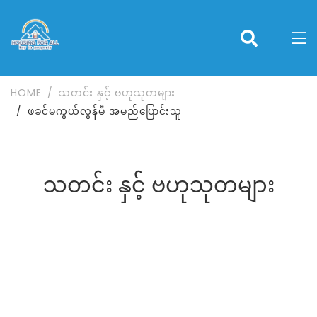
HOME
သတင်း နှင့် ဗဟုသုတများ
ဖခင်မကွယ်လွန်မီ အမည်ပြောင်းသူ
သတင်း နှင့် ဗဟုသုတများ